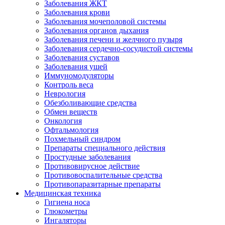
Заболевания ЖКТ
Заболевания крови
Заболевания мочеполовой системы
Заболевания органов дыхания
Заболевания печени и желчного пузыря
Заболевания сердечно-сосудистой системы
Заболевания суставов
Заболевания ушей
Иммуномодуляторы
Контроль веса
Неврология
Обезболивающие средства
Обмен веществ
Онкология
Офтальмология
Похмельный синдром
Препараты специального действия
Простудные заболевания
Противовирусное действие
Противовоспалительные средства
Противопаразитарные препараты
Медицинская техника
Гигиена носа
Глюкометры
Ингаляторы