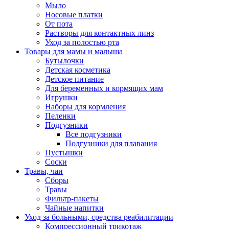
Мыло
Носовые платки
От пота
Растворы для контактных линз
Уход за полостью рта
Товары для мамы и малыша
Бутылочки
Детская косметика
Детское питание
Для беременных и кормящих мам
Игрушки
Наборы для кормления
Пеленки
Подгузники
Все подгузники
Подгузники для плавания
Пустышки
Соски
Травы, чаи
Сборы
Травы
Фильтр-пакеты
Чайные напитки
Уход за больными, средства реабилитации
Компрессионный трикотаж