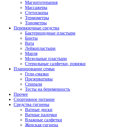
Магнитотерапия
Массажеры
Стетоскопы
Термометры
Тонометры
Перевязочные средства
Бактерицидные пластыри
Бинты
Вата
Лейкопластыри
Марля
Мозольные пластыри
Стерильные салфетки, повязки
Планирование семьи
Гели-смазки
Презервативы
Спирали
Тесты на беременность
Прочее
Спортивное питание
Средства гигиены
Ватные диски
Ватные палочки
Влажные салфетки
Женская гигиена