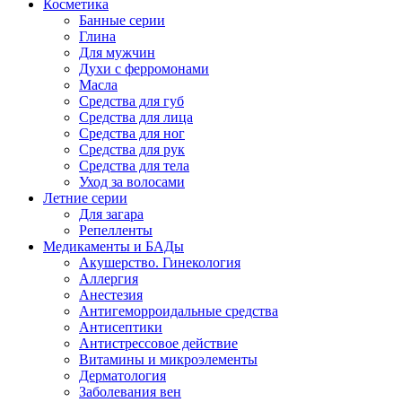
Косметика
Банные серии
Глина
Для мужчин
Духи с ферромонами
Масла
Средства для губ
Средства для лица
Средства для ног
Средства для рук
Средства для тела
Уход за волосами
Летние серии
Для загара
Репелленты
Медикаменты и БАДы
Акушерство. Гинекология
Аллергия
Анестезия
Антигеморроидальные средства
Антисептики
Антистрессовое действие
Витамины и микроэлементы
Дерматология
Заболевания вен