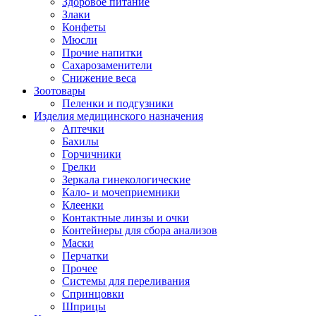
Здоровое питание
Злаки
Конфеты
Мюсли
Прочие напитки
Сахарозаменители
Снижение веса
Зоотовары
Пеленки и подгузники
Изделия медицинского назначения
Аптечки
Бахилы
Горчичники
Грелки
Зеркала гинекологические
Кало- и мочеприемники
Клеенки
Контактные линзы и очки
Контейнеры для сбора анализов
Маски
Перчатки
Прочее
Системы для переливания
Спринцовки
Шприцы