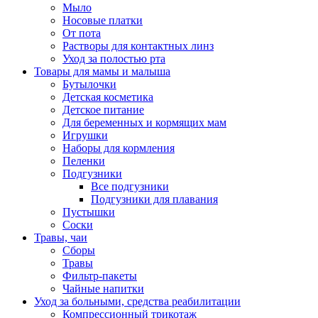
Мыло
Носовые платки
От пота
Растворы для контактных линз
Уход за полостью рта
Товары для мамы и малыша
Бутылочки
Детская косметика
Детское питание
Для беременных и кормящих мам
Игрушки
Наборы для кормления
Пеленки
Подгузники
Все подгузники
Подгузники для плавания
Пустышки
Соски
Травы, чаи
Сборы
Травы
Фильтр-пакеты
Чайные напитки
Уход за больными, средства реабилитации
Компрессионный трикотаж