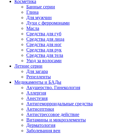
Косметика
Банные серии
Глина
Для мужчин
Духи с ферромонами
Масла
Средства для губ
Средства для лица
Средства для ног
Средства для рук
Средства для тела
Уход за волосами
Летние серии
Для загара
Репелленты
Медикаменты и БАДы
Акушерство. Гинекология
Аллергия
Анестезия
Антигеморроидальные средства
Антисептики
Антистрессовое действие
Витамины и микроэлементы
Дерматология
Заболевания вен