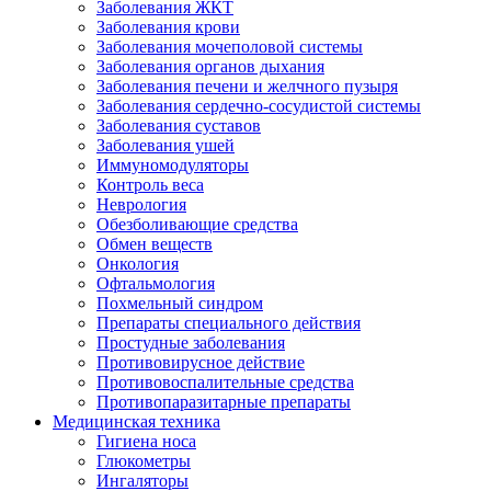
Заболевания ЖКТ
Заболевания крови
Заболевания мочеполовой системы
Заболевания органов дыхания
Заболевания печени и желчного пузыря
Заболевания сердечно-сосудистой системы
Заболевания суставов
Заболевания ушей
Иммуномодуляторы
Контроль веса
Неврология
Обезболивающие средства
Обмен веществ
Онкология
Офтальмология
Похмельный синдром
Препараты специального действия
Простудные заболевания
Противовирусное действие
Противовоспалительные средства
Противопаразитарные препараты
Медицинская техника
Гигиена носа
Глюкометры
Ингаляторы