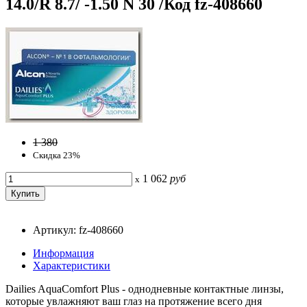
14.0/R 8.7/ -1.50 N 30 /Код fz-408660
1 380
Скидка 23%
1 062
руб
x
Артикул: fz-408660
Информация
Характеристики
Dailies AquaComfort Plus - однодневные контактные линзы,
которые увлажняют ваш глаз на протяжение всего дня