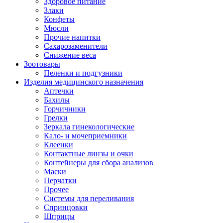
Здоровое питание
Злаки
Конфеты
Мюсли
Прочие напитки
Сахарозаменители
Снижение веса
Зоотовары
Пеленки и подгузники
Изделия медицинского назначения
Аптечки
Бахилы
Горчичники
Грелки
Зеркала гинекологические
Кало- и мочеприемники
Клеенки
Контактные линзы и очки
Контейнеры для сбора анализов
Маски
Перчатки
Прочее
Системы для переливания
Спринцовки
Шприцы