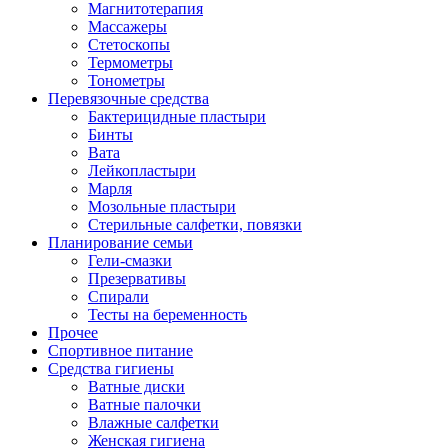
Магнитотерапия
Массажеры
Стетоскопы
Термометры
Тонометры
Перевязочные средства
Бактерицидные пластыри
Бинты
Вата
Лейкопластыри
Марля
Мозольные пластыри
Стерильные салфетки, повязки
Планирование семьи
Гели-смазки
Презервативы
Спирали
Тесты на беременность
Прочее
Спортивное питание
Средства гигиены
Ватные диски
Ватные палочки
Влажные салфетки
Женская гигиена