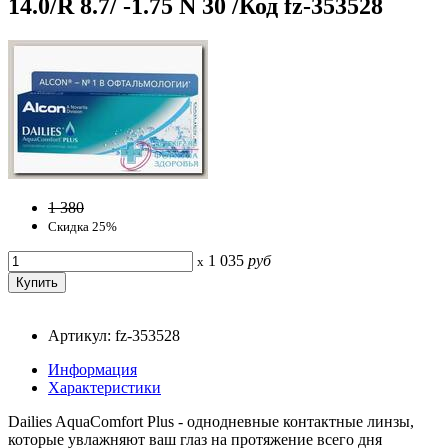
14.0/R 8.7/ -1.75 N 30 /Код fz-353528
1 380
Скидка 25%
1 035
руб
x
Артикул: fz-353528
Информация
Характеристики
Dailies AquaComfort Plus - однодневные контактные линзы,
которые увлажняют ваш глаз на протяжение всего дня