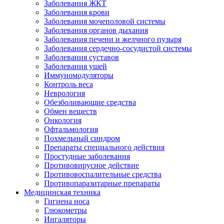
Заболевания ЖКТ
Заболевания крови
Заболевания мочеполовой системы
Заболевания органов дыхания
Заболевания печени и желчного пузыря
Заболевания сердечно-сосудистой системы
Заболевания суставов
Заболевания ушей
Иммуномодуляторы
Контроль веса
Неврология
Обезболивающие средства
Обмен веществ
Онкология
Офтальмология
Похмельный синдром
Препараты специального действия
Простудные заболевания
Противовирусное действие
Противовоспалительные средства
Противопаразитарные препараты
Медицинская техника
Гигиена носа
Глюкометры
Ингаляторы