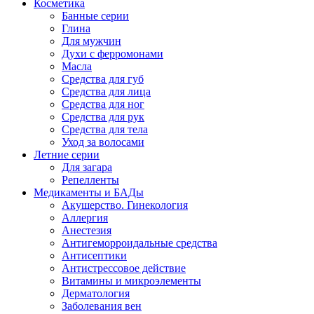
Косметика
Банные серии
Глина
Для мужчин
Духи с ферромонами
Масла
Средства для губ
Средства для лица
Средства для ног
Средства для рук
Средства для тела
Уход за волосами
Летние серии
Для загара
Репелленты
Медикаменты и БАДы
Акушерство. Гинекология
Аллергия
Анестезия
Антигеморроидальные средства
Антисептики
Антистрессовое действие
Витамины и микроэлементы
Дерматология
Заболевания вен