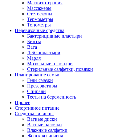
Магнитотерапия
Массажеры
Стетоскопы
Термометры
Тонометры
Перевязочные средства
Бактерицидные пластыри
Бинты
Вата
Лейкопластыри
Марля
Мозольные пластыри
Стерильные салфетки, повязки
Планирование семьи
Гели-смазки
Презервативы
Спирали
Тесты на беременность
Прочее
Спортивное питание
Средства гигиены
Ватные диски
Ватные палочки
Влажные салфетки
Женская гигиена