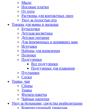
Мыло
Носовые платки
От пота
Растворы для контактных линз
Уход за полостью рта
Товары для мамы и малыша
Бутылочки
Детская косметика
Детское питание
Для беременных и кормящих мам
Игрушки
Наборы для кормления
Пеленки
Подгузники
Все подгузники
Подгузники для плавания
Пустышки
Соски
Травы, чаи
Сборы
Травы
Фильтр-пакеты
Чайные напитки
Уход за больными, средства реабилитации
Компрессионный трикотаж