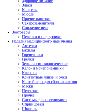
Здоровое питание
Злаки
Конфеты
Мюсли
Прочие напитки
Сахарозаменители
Снижение веса
Зоотовары
Пеленки и подгузники
Изделия медицинского назначения
Аптечки
Бахилы
Горчичники
Грелки
Зеркала гинекологические
Кало- и мочеприемники
Клеенки
Контактные линзы и очки
Контейнеры для сбора анализов
Маски
Перчатки
Прочее
Системы для переливания
Спринцовки
Шприцы