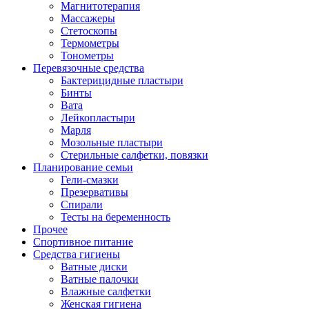
Магнитотерапия
Массажеры
Стетоскопы
Термометры
Тонометры
Перевязочные средства
Бактерицидные пластыри
Бинты
Вата
Лейкопластыри
Марля
Мозольные пластыри
Стерильные салфетки, повязки
Планирование семьи
Гели-смазки
Презервативы
Спирали
Тесты на беременность
Прочее
Спортивное питание
Средства гигиены
Ватные диски
Ватные палочки
Влажные салфетки
Женская гигиена