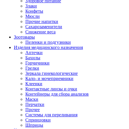
Здоровое питание
Злаки
Конфеты
Мюсли
Прочие напитки
Сахарозаменители
Снижение веса
Зоотовары
Пеленки и подгузники
Изделия медицинского назначения
Аптечки
Бахилы
Горчичники
Грелки
Зеркала гинекологические
Кало- и мочеприемники
Клеенки
Контактные линзы и очки
Контейнеры для сбора анализов
Маски
Перчатки
Прочее
Системы для переливания
Спринцовки
Шприцы