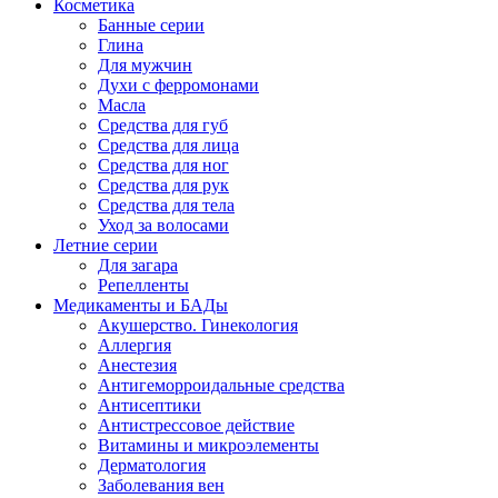
Косметика
Банные серии
Глина
Для мужчин
Духи с ферромонами
Масла
Средства для губ
Средства для лица
Средства для ног
Средства для рук
Средства для тела
Уход за волосами
Летние серии
Для загара
Репелленты
Медикаменты и БАДы
Акушерство. Гинекология
Аллергия
Анестезия
Антигеморроидальные средства
Антисептики
Антистрессовое действие
Витамины и микроэлементы
Дерматология
Заболевания вен