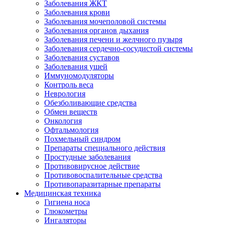
Заболевания ЖКТ
Заболевания крови
Заболевания мочеполовой системы
Заболевания органов дыхания
Заболевания печени и желчного пузыря
Заболевания сердечно-сосудистой системы
Заболевания суставов
Заболевания ушей
Иммуномодуляторы
Контроль веса
Неврология
Обезболивающие средства
Обмен веществ
Онкология
Офтальмология
Похмельный синдром
Препараты специального действия
Простудные заболевания
Противовирусное действие
Противовоспалительные средства
Противопаразитарные препараты
Медицинская техника
Гигиена носа
Глюкометры
Ингаляторы