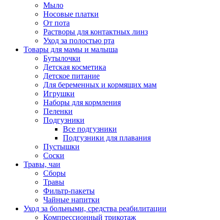
Мыло
Носовые платки
От пота
Растворы для контактных линз
Уход за полостью рта
Товары для мамы и малыша
Бутылочки
Детская косметика
Детское питание
Для беременных и кормящих мам
Игрушки
Наборы для кормления
Пеленки
Подгузники
Все подгузники
Подгузники для плавания
Пустышки
Соски
Травы, чаи
Сборы
Травы
Фильтр-пакеты
Чайные напитки
Уход за больными, средства реабилитации
Компрессионный трикотаж