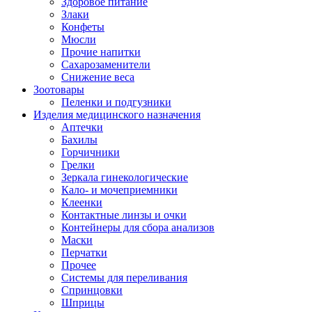
Здоровое питание
Злаки
Конфеты
Мюсли
Прочие напитки
Сахарозаменители
Снижение веса
Зоотовары
Пеленки и подгузники
Изделия медицинского назначения
Аптечки
Бахилы
Горчичники
Грелки
Зеркала гинекологические
Кало- и мочеприемники
Клеенки
Контактные линзы и очки
Контейнеры для сбора анализов
Маски
Перчатки
Прочее
Системы для переливания
Спринцовки
Шприцы