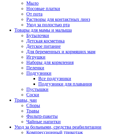
Мыло
Носовые платки
От пота
Растворы для контактных линз
Уход за полостью рта
Товары для мамы и малыша
Бутылочки
Детская косметика
Детское питание
Для беременных и кормящих мам
Игрушки
Наборы для кормления
Пеленки
Подгузники
Все подгузники
Подгузники для плавания
Пустышки
Соски
Травы, чаи
Сборы
Травы
Фильтр-пакеты
Чайные напитки
Уход за больными, средства реабилитации
Компрессионный трикотаж