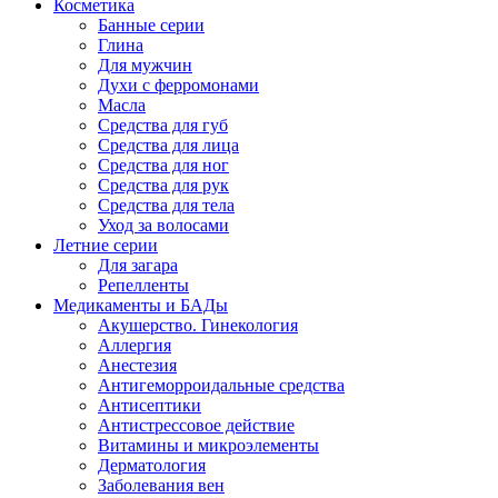
Косметика
Банные серии
Глина
Для мужчин
Духи с ферромонами
Масла
Средства для губ
Средства для лица
Средства для ног
Средства для рук
Средства для тела
Уход за волосами
Летние серии
Для загара
Репелленты
Медикаменты и БАДы
Акушерство. Гинекология
Аллергия
Анестезия
Антигеморроидальные средства
Антисептики
Антистрессовое действие
Витамины и микроэлементы
Дерматология
Заболевания вен