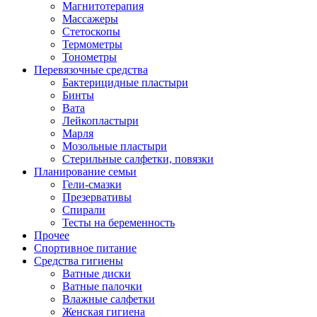
Магнитотерапия
Массажеры
Стетоскопы
Термометры
Тонометры
Перевязочные средства
Бактерицидные пластыри
Бинты
Вата
Лейкопластыри
Марля
Мозольные пластыри
Стерильные салфетки, повязки
Планирование семьи
Гели-смазки
Презервативы
Спирали
Тесты на беременность
Прочее
Спортивное питание
Средства гигиены
Ватные диски
Ватные палочки
Влажные салфетки
Женская гигиена