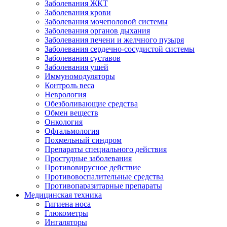
Заболевания ЖКТ
Заболевания крови
Заболевания мочеполовой системы
Заболевания органов дыхания
Заболевания печени и желчного пузыря
Заболевания сердечно-сосудистой системы
Заболевания суставов
Заболевания ушей
Иммуномодуляторы
Контроль веса
Неврология
Обезболивающие средства
Обмен веществ
Онкология
Офтальмология
Похмельный синдром
Препараты специального действия
Простудные заболевания
Противовирусное действие
Противовоспалительные средства
Противопаразитарные препараты
Медицинская техника
Гигиена носа
Глюкометры
Ингаляторы