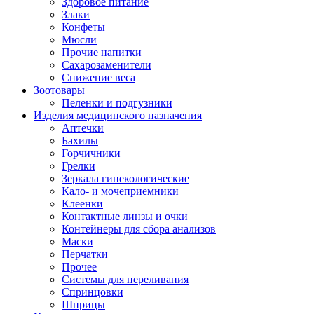
Здоровое питание
Злаки
Конфеты
Мюсли
Прочие напитки
Сахарозаменители
Снижение веса
Зоотовары
Пеленки и подгузники
Изделия медицинского назначения
Аптечки
Бахилы
Горчичники
Грелки
Зеркала гинекологические
Кало- и мочеприемники
Клеенки
Контактные линзы и очки
Контейнеры для сбора анализов
Маски
Перчатки
Прочее
Системы для переливания
Спринцовки
Шприцы