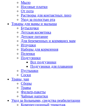
Мыло
Носовые платки
От пота
Растворы для контактных линз
Уход за полостью рта
Товары для мамы и малыша
Бутылочки
Детская косметика
Детское питание
Для беременных и кормящих мам
Игрушки
Наборы для кормления
Пеленки
Подгузники
Все подгузники
Подгузники для плавания
Пустышки
Соски
Травы, чаи
Сборы
Травы
Фильтр-пакеты
Чайные напитки
Уход за больными, средства реабилитации
Компрессионный трикотаж