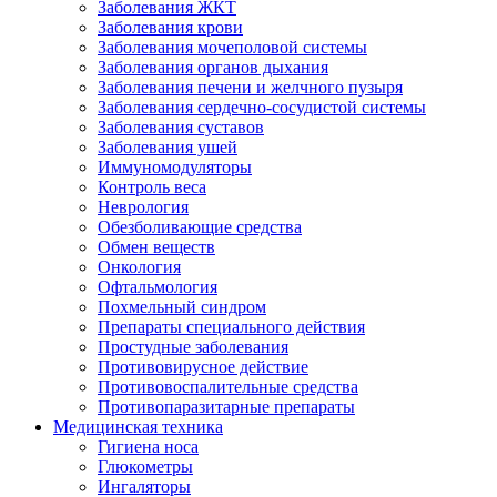
Заболевания ЖКТ
Заболевания крови
Заболевания мочеполовой системы
Заболевания органов дыхания
Заболевания печени и желчного пузыря
Заболевания сердечно-сосудистой системы
Заболевания суставов
Заболевания ушей
Иммуномодуляторы
Контроль веса
Неврология
Обезболивающие средства
Обмен веществ
Онкология
Офтальмология
Похмельный синдром
Препараты специального действия
Простудные заболевания
Противовирусное действие
Противовоспалительные средства
Противопаразитарные препараты
Медицинская техника
Гигиена носа
Глюкометры
Ингаляторы