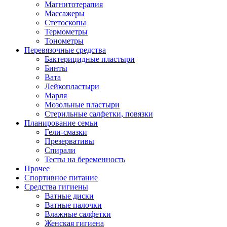
Магнитотерапия
Массажеры
Стетоскопы
Термометры
Тонометры
Перевязочные средства
Бактерицидные пластыри
Бинты
Вата
Лейкопластыри
Марля
Мозольные пластыри
Стерильные салфетки, повязки
Планирование семьи
Гели-смазки
Презервативы
Спирали
Тесты на беременность
Прочее
Спортивное питание
Средства гигиены
Ватные диски
Ватные палочки
Влажные салфетки
Женская гигиена