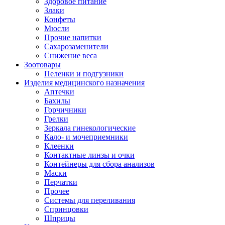
Здоровое питание
Злаки
Конфеты
Мюсли
Прочие напитки
Сахарозаменители
Снижение веса
Зоотовары
Пеленки и подгузники
Изделия медицинского назначения
Аптечки
Бахилы
Горчичники
Грелки
Зеркала гинекологические
Кало- и мочеприемники
Клеенки
Контактные линзы и очки
Контейнеры для сбора анализов
Маски
Перчатки
Прочее
Системы для переливания
Спринцовки
Шприцы