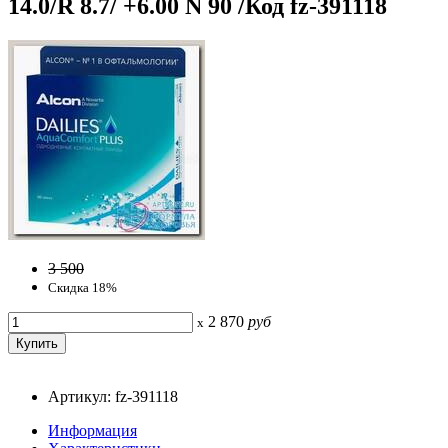
14.0/R 8.7/ +6.00 N 90 /Код fz-391118
3 500
Скидка 18%
2 870
руб
x
Артикул: fz-391118
Информация