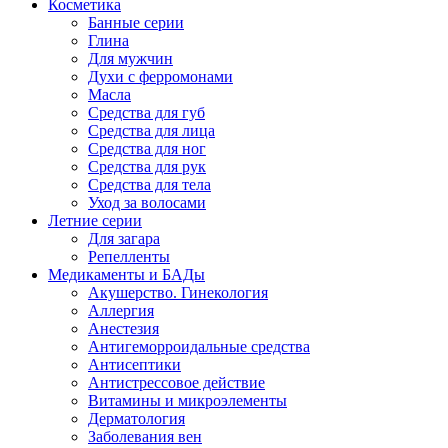
Косметика
Банные серии
Глина
Для мужчин
Духи с ферромонами
Масла
Средства для губ
Средства для лица
Средства для ног
Средства для рук
Средства для тела
Уход за волосами
Летние серии
Для загара
Репелленты
Медикаменты и БАДы
Акушерство. Гинекология
Аллергия
Анестезия
Антигеморроидальные средства
Антисептики
Антистрессовое действие
Витамины и микроэлементы
Дерматология
Заболевания вен