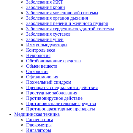
Заболевания ЖКТ
Заболевания крови
Заболевания мочеполовой системы
Заболевания органов дыхания
Заболевания печени и желчного пузыря
Заболевания сердечно-сосудистой системы
Заболевания суставов
Заболевания ушей
Иммуномодуляторы
Контроль веса
Неврология
Обезболивающие средства
Обмен веществ
Онкология
Офтальмология
Похмельный синдром
Препараты специального действия
Простудные заболевания
Противовирусное действие
Противовоспалительные средства
Противопаразитарные препараты
Медицинская техника
Гигиена носа
Глюкометры
Ингаляторы