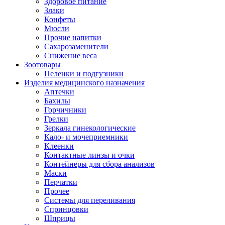
Здоровое питание
Злаки
Конфеты
Мюсли
Прочие напитки
Сахарозаменители
Снижение веса
Зоотовары
Пеленки и подгузники
Изделия медицинского назначения
Аптечки
Бахилы
Горчичники
Грелки
Зеркала гинекологические
Кало- и мочеприемники
Клеенки
Контактные линзы и очки
Контейнеры для сбора анализов
Маски
Перчатки
Прочее
Системы для переливания
Спринцовки
Шприцы