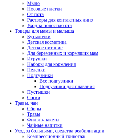
Мыло
Носовые платки
От пота
Растворы для контактных линз
Уход за полостью рта
Товары для мамы и малыша
Бутылочки
Детская косметика
Детское питание
Для беременных и кормящих мам
Игрушки
Наборы для кормления
Пеленки
Подгузники
Все подгузники
Подгузники для плавания
Пустышки
Соски
Травы, чаи
Сборы
Травы
Фильтр-пакеты
Чайные напитки
Уход за больными, средства реабилитации
Компрессионный трикотаж