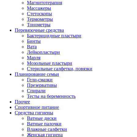
Магнитотерапия
Массажеры
Стетоскопы
Термометры
Тонометры
Перевязочные средства
Бактерицидные пластыри
Бинты
Вата
Лейкопластыри
Марля
Мозольные пластыри
Стерильные салфетки, повязки
Планирование семьи
Гели-смазки
Презервативы
Спирали
Тесты на беременность
Прочее
Спортивное питание
Средства гигиены
Ватные диски
Ватные палочки
Влажные салфетки
Женская гигиена