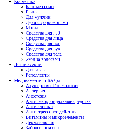
Косметика
Банные серии
Глина
Для мужчин
Духи с ферромонами
Масла
Средства для губ
Средства для лица
Средства для ног
Средства для рук
Средства для тела
Уход за волосами
Летние серии
Для загара
Репелленты
Медикаменты и БАДы
Акушерство. Гинекология
Аллергия
Анестезия
Антигеморроидальные средства
Антисептики
Антистрессовое действие
Витамины и микроэлементы
Дерматология
Заболевания вен