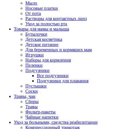
Мыло
Носовые платки
От пота
Растворы для контактных линз
Уход за полостью рта
Товары для мамы и малыша
Бутылочки
Детская косметика
Детское питание
Для беременных и кормящих мам
Игрушки
Наборы для кормления
Пеленки
Подгузники
Все подгузники
Подгузники для плавания
Пустышки
Соски
Травы, чаи
Сборы
Травы
Фильтр-пакеты
Чайные напитки
Уход за больными, средства реабилитации
Компрессионный трикотаж