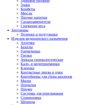
Здоровое питание
Злаки
Конфеты
Мюсли
Прочие напитки
Сахарозаменители
Снижение веса
Зоотовары
Пеленки и подгузники
Изделия медицинского назначения
Аптечки
Бахилы
Горчичники
Грелки
Зеркала гинекологические
Кало- и мочеприемники
Клеенки
Контактные линзы и очки
Контейнеры для сбора анализов
Маски
Перчатки
Прочее
Системы для переливания
Спринцовки
Шприцы