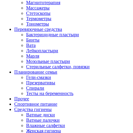
Магнитотерапия
Массажеры
Стетоскопы
Термометры
Тонометры
Перевязочные средства
Бактерицидные пластыри
Бинты
Вата
Лейкопластыри
Марля
Мозольные пластыри
Стерильные салфетки, повязки
Планирование семьи
Гели-смазки
Презервативы
Спирали
Тесты на беременность
Прочее
Спортивное питание
Средства гигиены
Ватные диски
Ватные палочки
Влажные салфетки
Женская гигиена