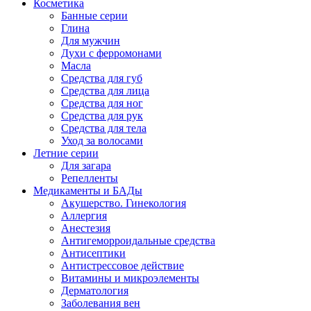
Косметика
Банные серии
Глина
Для мужчин
Духи с ферромонами
Масла
Средства для губ
Средства для лица
Средства для ног
Средства для рук
Средства для тела
Уход за волосами
Летние серии
Для загара
Репелленты
Медикаменты и БАДы
Акушерство. Гинекология
Аллергия
Анестезия
Антигеморроидальные средства
Антисептики
Антистрессовое действие
Витамины и микроэлементы
Дерматология
Заболевания вен