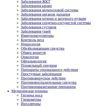
Заболевания ЖКТ
Заболевания крови
Заболевания мочеполовой системы
Заболевания органов дыхания
Заболевания печени и желчного пузыря
Заболевания сердечно-сосудистой системы
Заболевания суставов
Заболевания ушей
Иммуномодуляторы
Контроль веса
Неврология
Обезболивающие средства
Обмен веществ
Онкология
Офтальмология
Похмельный синдром
Препараты специального действия
Простудные заболевания
Противовирусное действие
Противовоспалительные средства
Противопаразитарные препараты
Медицинская техника
Гигиена носа
Глюкометры
Ингаляторы