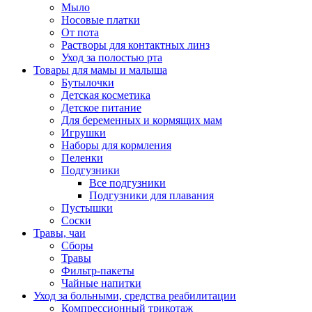
Мыло
Носовые платки
От пота
Растворы для контактных линз
Уход за полостью рта
Товары для мамы и малыша
Бутылочки
Детская косметика
Детское питание
Для беременных и кормящих мам
Игрушки
Наборы для кормления
Пеленки
Подгузники
Все подгузники
Подгузники для плавания
Пустышки
Соски
Травы, чаи
Сборы
Травы
Фильтр-пакеты
Чайные напитки
Уход за больными, средства реабилитации
Компрессионный трикотаж