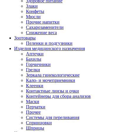
Здоровое питание
Злаки
Конфеты
Мюсли
Прочие напитки
Сахарозаменители
Снижение веса
Зоотовары
Пеленки и подгузники
Изделия медицинского назначения
Аптечки
Бахилы
Горчичники
Грелки
Зеркала гинекологические
Кало- и мочеприемники
Клеенки
Контактные линзы и очки
Контейнеры для сбора анализов
Маски
Перчатки
Прочее
Системы для переливания
Спринцовки
Шприцы