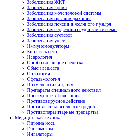
Заболевания ЖКТ
Заболевания крови
Заболевания мочеполовой системы
Заболевания органов дыхания
Заболевания печени и желчного пузыря
Заболевания сердечно-сосудистой системы
Заболевания суставов
Заболевания ушей
Иммуномодуляторы
Контроль веса
Неврология
Обезболивающие средства
Обмен веществ
Онкология
Офтальмология
Похмельный синдром
Препараты специального действия
Простудные заболевания
Противовирусное действие
Противовоспалительные средства
Противопаразитарные препараты
Медицинская техника
Гигиена носа
Глюкометры
Ингаляторы