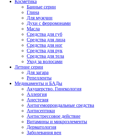
Косметика
Банные серии
Глина
Для мужчин
Духи с ферромонами
Масла
Средства для губ
Средства для лица
Средства для ног
Средства для рук
Средства для тела
Уход за волосами
Летние серии
Для загара
Репелленты
Медикаменты и БАДы
Акушерство. Гинекология
Аллергия
Анестезия
Антигеморроидальные средства
Антисептики
Антистрессовое действие
Витамины и микроэлементы
Дерматология
Заболевания вен