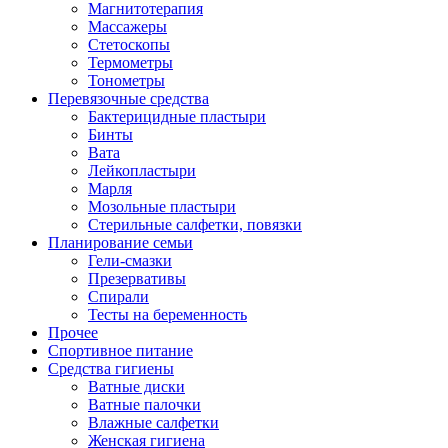
Магнитотерапия
Массажеры
Стетоскопы
Термометры
Тонометры
Перевязочные средства
Бактерицидные пластыри
Бинты
Вата
Лейкопластыри
Марля
Мозольные пластыри
Стерильные салфетки, повязки
Планирование семьи
Гели-смазки
Презервативы
Спирали
Тесты на беременность
Прочее
Спортивное питание
Средства гигиены
Ватные диски
Ватные палочки
Влажные салфетки
Женская гигиена