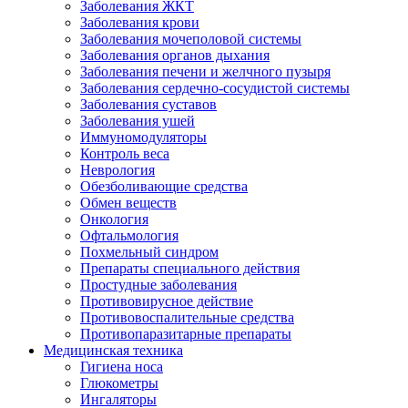
Заболевания ЖКТ
Заболевания крови
Заболевания мочеполовой системы
Заболевания органов дыхания
Заболевания печени и желчного пузыря
Заболевания сердечно-сосудистой системы
Заболевания суставов
Заболевания ушей
Иммуномодуляторы
Контроль веса
Неврология
Обезболивающие средства
Обмен веществ
Онкология
Офтальмология
Похмельный синдром
Препараты специального действия
Простудные заболевания
Противовирусное действие
Противовоспалительные средства
Противопаразитарные препараты
Медицинская техника
Гигиена носа
Глюкометры
Ингаляторы