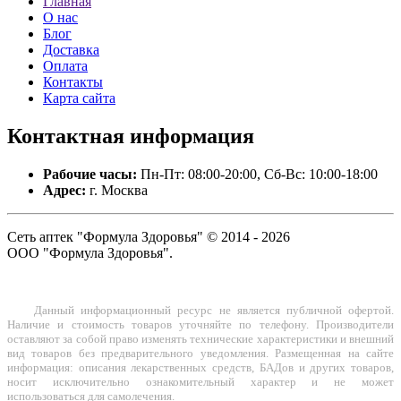
Главная
О нас
Блог
Доставка
Оплата
Контакты
Карта сайта
Контактная
информация
Рабочие часы:
Пн-Пт: 08:00-20:00, Сб-Вс: 10:00-18:00
Адрес:
г. Москва
Сеть аптек "Формула Здоровья" © 2014 - 2026
ООО "Формула Здоровья".
Данный информационный ресурс не является публичной офертой.
Наличие и стоимость товаров уточняйте по телефону. Производители
оставляют за собой право изменять технические характеристики и внешний
вид товаров без предварительного уведомления. Размещенная на сайте
информация: описания лекарственных средств, БАДов и других товаров,
носит исключительно ознакомительный характер и не может
использоваться для самолечения.