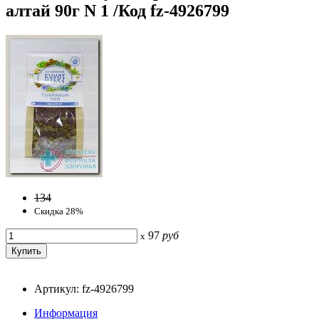
алтай 90г N 1 /Код fz-4926799
134
Скидка 28%
97
руб
x
Артикул: fz-4926799
Информация