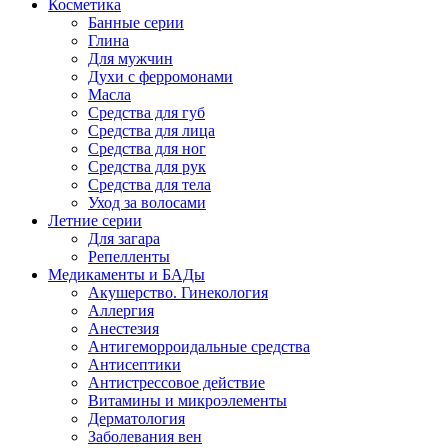
Косметика
Банные серии
Глина
Для мужчин
Духи с ферромонами
Масла
Средства для губ
Средства для лица
Средства для ног
Средства для рук
Средства для тела
Уход за волосами
Летние серии
Для загара
Репелленты
Медикаменты и БАДы
Акушерство. Гинекология
Аллергия
Анестезия
Антигеморроидальные средства
Антисептики
Антистрессовое действие
Витамины и микроэлементы
Дерматология
Заболевания вен