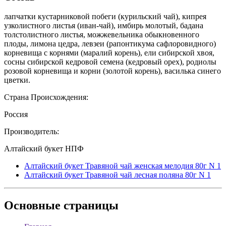
лапчатки кустарниковой побеги (курильский чай), кипрея
узколистного листья (иван-чай), имбирь молотый, бадана
толстолистного листья, можжевельника обыкновенного
плоды, лимона цедра, левзеи (рапонтикума сафлоровидного)
корневища с корнями (маралий корень), ели сибирской хвоя,
сосны сибирской кедровой семена (кедровый орех), родиолы
розовой корневища и корни (золотой корень), василька синего
цветки.
Страна Происхождения:
Россия
Производитель:
Алтайский букет НПФ
Алтайский букет Травяной чай женская мелодия 80г N 1
Алтайский букет Травяной чай лесная поляна 80г N 1
Основные
страницы