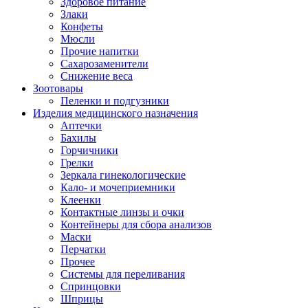
Здоровое питание
Злаки
Конфеты
Мюсли
Прочие напитки
Сахарозаменители
Снижение веса
Зоотовары
Пеленки и подгузники
Изделия медицинского назначения
Аптечки
Бахилы
Горчичники
Грелки
Зеркала гинекологические
Кало- и мочеприемники
Клеенки
Контактные линзы и очки
Контейнеры для сбора анализов
Маски
Перчатки
Прочее
Системы для переливания
Спринцовки
Шприцы