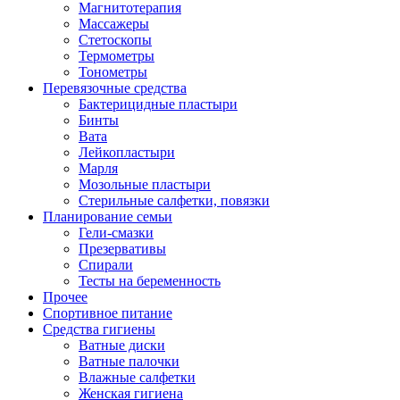
Магнитотерапия
Массажеры
Стетоскопы
Термометры
Тонометры
Перевязочные средства
Бактерицидные пластыри
Бинты
Вата
Лейкопластыри
Марля
Мозольные пластыри
Стерильные салфетки, повязки
Планирование семьи
Гели-смазки
Презервативы
Спирали
Тесты на беременность
Прочее
Спортивное питание
Средства гигиены
Ватные диски
Ватные палочки
Влажные салфетки
Женская гигиена