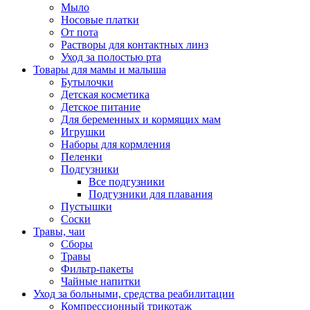
Мыло
Носовые платки
От пота
Растворы для контактных линз
Уход за полостью рта
Товары для мамы и малыша
Бутылочки
Детская косметика
Детское питание
Для беременных и кормящих мам
Игрушки
Наборы для кормления
Пеленки
Подгузники
Все подгузники
Подгузники для плавания
Пустышки
Соски
Травы, чаи
Сборы
Травы
Фильтр-пакеты
Чайные напитки
Уход за больными, средства реабилитации
Компрессионный трикотаж