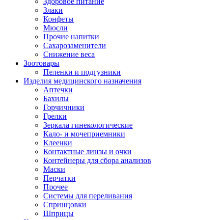
Здоровое питание
Злаки
Конфеты
Мюсли
Прочие напитки
Сахарозаменители
Снижение веса
Зоотовары
Пеленки и подгузники
Изделия медицинского назначения
Аптечки
Бахилы
Горчичники
Грелки
Зеркала гинекологические
Кало- и мочеприемники
Клеенки
Контактные линзы и очки
Контейнеры для сбора анализов
Маски
Перчатки
Прочее
Системы для переливания
Спринцовки
Шприцы