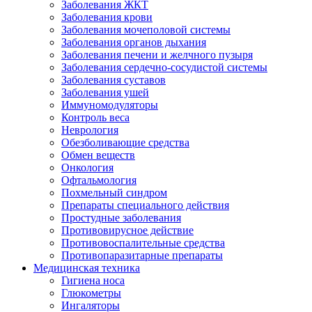
Заболевания ЖКТ
Заболевания крови
Заболевания мочеполовой системы
Заболевания органов дыхания
Заболевания печени и желчного пузыря
Заболевания сердечно-сосудистой системы
Заболевания суставов
Заболевания ушей
Иммуномодуляторы
Контроль веса
Неврология
Обезболивающие средства
Обмен веществ
Онкология
Офтальмология
Похмельный синдром
Препараты специального действия
Простудные заболевания
Противовирусное действие
Противовоспалительные средства
Противопаразитарные препараты
Медицинская техника
Гигиена носа
Глюкометры
Ингаляторы