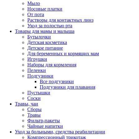
Мыло
Носовые платки
От пота
Растворы для контактных линз
Уход за полостью рта
Товары для мамы и малыша
Бутылочки
Детская косметика
Детское питание
Для беременных и кормящих мам
Игрушки
Наборы для кормления
Пеленки
Подгузники
Все подгузники
Подгузники для плавания
Пустышки
Соски
Травы, чаи
Сборы
Травы
Фильтр-пакеты
Чайные напитки
Уход за больными, средства реабилитации
Компрессионный трикотаж