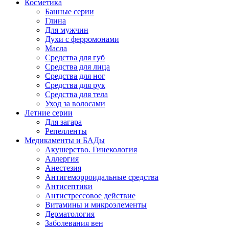
Косметика
Банные серии
Глина
Для мужчин
Духи с ферромонами
Масла
Средства для губ
Средства для лица
Средства для ног
Средства для рук
Средства для тела
Уход за волосами
Летние серии
Для загара
Репелленты
Медикаменты и БАДы
Акушерство. Гинекология
Аллергия
Анестезия
Антигеморроидальные средства
Антисептики
Антистрессовое действие
Витамины и микроэлементы
Дерматология
Заболевания вен