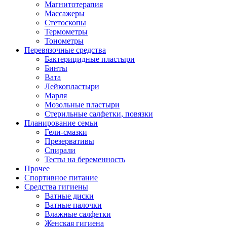
Магнитотерапия
Массажеры
Стетоскопы
Термометры
Тонометры
Перевязочные средства
Бактерицидные пластыри
Бинты
Вата
Лейкопластыри
Марля
Мозольные пластыри
Стерильные салфетки, повязки
Планирование семьи
Гели-смазки
Презервативы
Спирали
Тесты на беременность
Прочее
Спортивное питание
Средства гигиены
Ватные диски
Ватные палочки
Влажные салфетки
Женская гигиена