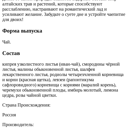
алтайских трав и растений, которые способствуют
расслаблению, настраивают на романтический лад и
усиливают желание. Забудьте о суете дне и устройте чаепитие
для двоих!
Форма выпуска
Чай.
Состав
кипрея узколистного листья (иван-чай), смородины чёрной
листья, малины обыкновенной листья, шалфея
лекарственного листья, родиолы четырехчленной корневища
и корни (красная щетка), левзеи (рапонтикума
сафлоровидного) корневища с корнями (маралий корень),
черемухи обыкновенной плоды, имбирь молотый, лимона
цедра, розы чайной цветки.
Страна Происхождения:
Россия
Производитель: