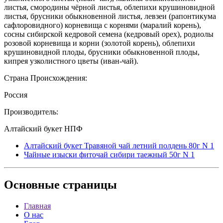
листья, смородины чёрной листья, облепихи крушиновидной
листья, брусники обыкновенной листья, левзеи (рапонтикума
сафлоровидного) корневища с корнями (маралий корень),
сосны сибирской кедровой семена (кедровый орех), родиолы
розовой корневища и корни (золотой корень), облепихи
крушиновидной плоды, брусники обыкновенной плоды,
кипрея узколистного цветы (иван-чай).
Страна Происхождения:
Россия
Производитель:
Алтайский букет НПФ
Алтайский букет Травяной чай летний полдень 80г N 1
Чайные изыски фиточай сибири таежный 50г N 1
Основные
страницы
Главная
О нас