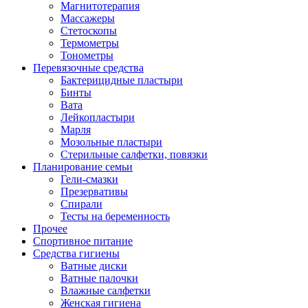
Магнитотерапия
Массажеры
Стетоскопы
Термометры
Тонометры
Перевязочные средства
Бактерицидные пластыри
Бинты
Вата
Лейкопластыри
Марля
Мозольные пластыри
Стерильные салфетки, повязки
Планирование семьи
Гели-смазки
Презервативы
Спирали
Тесты на беременность
Прочее
Спортивное питание
Средства гигиены
Ватные диски
Ватные палочки
Влажные салфетки
Женская гигиена