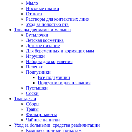
Мыло
Носовые платки
От пота
Растворы для контактных линз
Уход за полостью рта
Товары для мамы и малыша
Бутылочки
Детская косметика
Детское питание
Для беременных и кормящих мам
Игрушки
Наборы для кормления
Пеленки
Подгузники
Все подгузники
Подгузники для плавания
Пустышки
Соски
Травы, чаи
Сборы
Травы
Фильтр-пакеты
Чайные напитки
Уход за больными, средства реабилитации
Компрессионный трикотаж