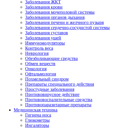
Заболевания ЖКТ
Заболевания крови
Заболевания мочеполовой системы
Заболевания органов дыхания
Заболевания печени и желчного пузыря
Заболевания сердечно-сосудистой системы
Заболевания суставов
Заболевания ушей
Иммуномодуляторы
Контроль веса
Неврология
Обезболивающие средства
Обмен веществ
Онкология
Офтальмология
Похмельный синдром
Препараты специального действия
Простудные заболевания
Противовирусное действие
Противовоспалительные средства
Противопаразитарные препараты
Медицинская техника
Гигиена носа
Глюкометры
Ингаляторы