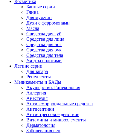
Косметика
Банные серии
Глина
Для мужчин
Духи с ферромонами
Масла
Средства для губ
Средства для лица
Средства для ног
Средства для рук
Средства для тела
Уход за волосами
Летние серии
Для загара
Репелленты
Медикаменты и БАДы
Акушерство. Гинекология
Аллергия
Анестезия
Антигеморроидальные средства
Антисептики
Антистрессовое действие
Витамины и микроэлементы
Дерматология
Заболевания вен