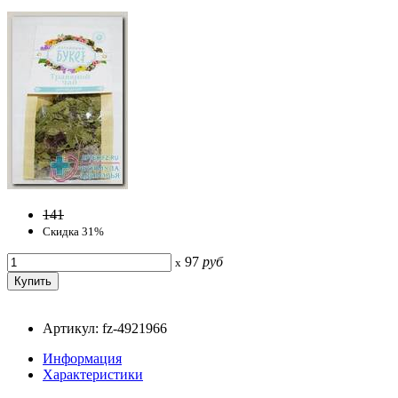
141
Скидка 31%
97
руб
x
Артикул: fz-4921966
Информация
Характеристики