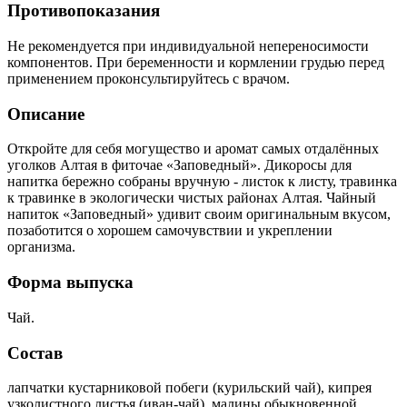
Противопоказания
Не рекомендуется при индивидуальной непереносимости
компонентов. При беременности и кормлении грудью перед
применением проконсультируйтесь с врачом.
Описание
Откройте для себя могущество и аромат самых отдалённых
уголков Алтая в фиточае «Заповедный». Дикоросы для
напитка бережно собраны вручную - листок к листу, травинка
к травинке в экологически чистых районах Алтая. Чайный
напиток «Заповедный» удивит своим оригинальным вкусом,
позаботится о хорошем самочувствии и укреплении
организма.
Форма выпуска
Чай.
Состав
лапчатки кустарниковой побеги (курильский чай), кипрея
узколистного листья (иван-чай), малины обыкновенной