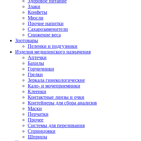
Здоровое питание
Злаки
Конфеты
Мюсли
Прочие напитки
Сахарозаменители
Снижение веса
Зоотовары
Пеленки и подгузники
Изделия медицинского назначения
Аптечки
Бахилы
Горчичники
Грелки
Зеркала гинекологические
Кало- и мочеприемники
Клеенки
Контактные линзы и очки
Контейнеры для сбора анализов
Маски
Перчатки
Прочее
Системы для переливания
Спринцовки
Шприцы