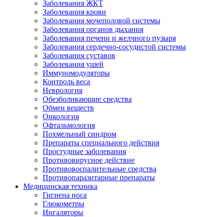
Заболевания ЖКТ
Заболевания крови
Заболевания мочеполовой системы
Заболевания органов дыхания
Заболевания печени и желчного пузыря
Заболевания сердечно-сосудистой системы
Заболевания суставов
Заболевания ушей
Иммуномодуляторы
Контроль веса
Неврология
Обезболивающие средства
Обмен веществ
Онкология
Офтальмология
Похмельный синдром
Препараты специального действия
Простудные заболевания
Противовирусное действие
Противовоспалительные средства
Противопаразитарные препараты
Медицинская техника
Гигиена носа
Глюкометры
Ингаляторы