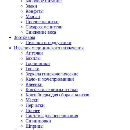
Здоровое питание
Злаки
Конфеты
Мюсли
Прочие напитки
Сахарозаменители
Снижение веса
Зоотовары
Пеленки и подгузники
Изделия медицинского назначения
Аптечки
Бахилы
Горчичники
Грелки
Зеркала гинекологические
Кало- и мочеприемники
Клеенки
Контактные линзы и очки
Контейнеры для сбора анализов
Маски
Перчатки
Прочее
Системы для переливания
Спринцовки
Шприцы