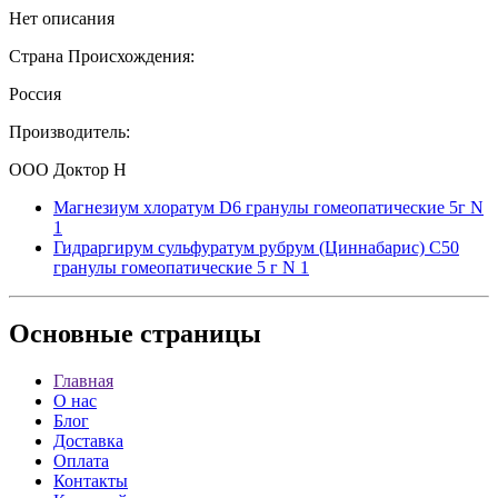
Нет описания
Страна Происхождения:
Россия
Производитель:
ООО Доктор Н
Магнезиум хлоратум D6 гранулы гомеопатические 5г N
1
Гидраргирум сульфуратум рубрум (Циннабарис) C50
гранулы гомеопатические 5 г N 1
Основные
страницы
Главная
О нас
Блог
Доставка
Оплата
Контакты