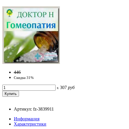
446
Скидка 31%
307
руб
x
Артикул: fz-3839911
Информация
Характеристики