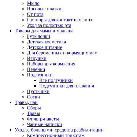
Мыло
Носовые платки
От пота
Растворы для контактных линз
Уход за полостью рта
Товары для мамы и малыша
Бутылочки
Детская косметика
Детское питание
Для беременных и кормящих мам
Игрушки
Наборы для кормления
Пеленки
Подгузники
Все подгузники
Подгузники для плавания
Пустышки
Соски
Травы, чаи
Сборы
Травы
Фильтр-пакеты
Чайные напитки
Уход за больными, средства реабилитации
Компрессионный трикотаж