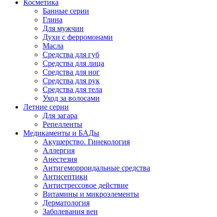
Косметика
Банные серии
Глина
Для мужчин
Духи с ферромонами
Масла
Средства для губ
Средства для лица
Средства для ног
Средства для рук
Средства для тела
Уход за волосами
Летние серии
Для загара
Репелленты
Медикаменты и БАДы
Акушерство. Гинекология
Аллергия
Анестезия
Антигеморроидальные средства
Антисептики
Антистрессовое действие
Витамины и микроэлементы
Дерматология
Заболевания вен