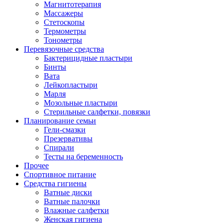
Магнитотерапия
Массажеры
Стетоскопы
Термометры
Тонометры
Перевязочные средства
Бактерицидные пластыри
Бинты
Вата
Лейкопластыри
Марля
Мозольные пластыри
Стерильные салфетки, повязки
Планирование семьи
Гели-смазки
Презервативы
Спирали
Тесты на беременность
Прочее
Спортивное питание
Средства гигиены
Ватные диски
Ватные палочки
Влажные салфетки
Женская гигиена