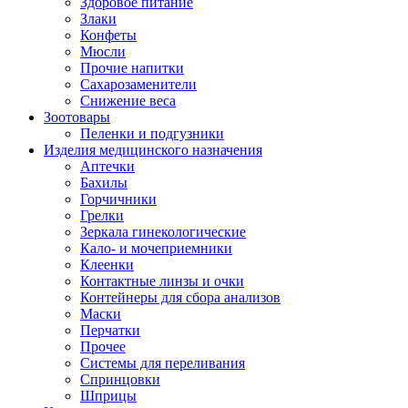
Здоровое питание
Злаки
Конфеты
Мюсли
Прочие напитки
Сахарозаменители
Снижение веса
Зоотовары
Пеленки и подгузники
Изделия медицинского назначения
Аптечки
Бахилы
Горчичники
Грелки
Зеркала гинекологические
Кало- и мочеприемники
Клеенки
Контактные линзы и очки
Контейнеры для сбора анализов
Маски
Перчатки
Прочее
Системы для переливания
Спринцовки
Шприцы