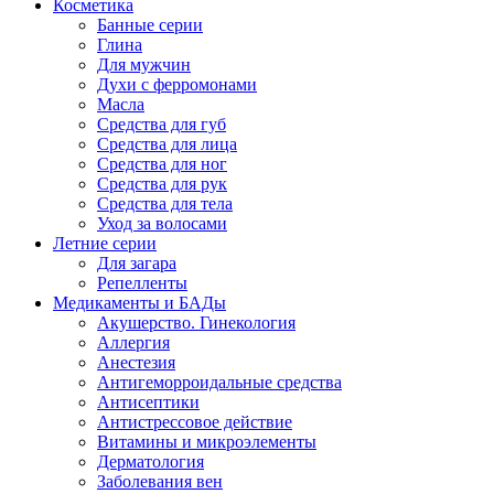
Косметика
Банные серии
Глина
Для мужчин
Духи с ферромонами
Масла
Средства для губ
Средства для лица
Средства для ног
Средства для рук
Средства для тела
Уход за волосами
Летние серии
Для загара
Репелленты
Медикаменты и БАДы
Акушерство. Гинекология
Аллергия
Анестезия
Антигеморроидальные средства
Антисептики
Антистрессовое действие
Витамины и микроэлементы
Дерматология
Заболевания вен