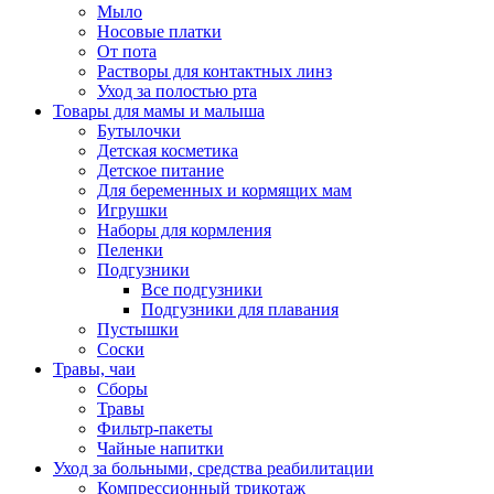
Мыло
Носовые платки
От пота
Растворы для контактных линз
Уход за полостью рта
Товары для мамы и малыша
Бутылочки
Детская косметика
Детское питание
Для беременных и кормящих мам
Игрушки
Наборы для кормления
Пеленки
Подгузники
Все подгузники
Подгузники для плавания
Пустышки
Соски
Травы, чаи
Сборы
Травы
Фильтр-пакеты
Чайные напитки
Уход за больными, средства реабилитации
Компрессионный трикотаж