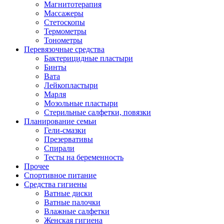
Магнитотерапия
Массажеры
Стетоскопы
Термометры
Тонометры
Перевязочные средства
Бактерицидные пластыри
Бинты
Вата
Лейкопластыри
Марля
Мозольные пластыри
Стерильные салфетки, повязки
Планирование семьи
Гели-смазки
Презервативы
Спирали
Тесты на беременность
Прочее
Спортивное питание
Средства гигиены
Ватные диски
Ватные палочки
Влажные салфетки
Женская гигиена