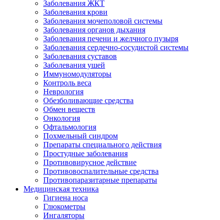
Заболевания ЖКТ
Заболевания крови
Заболевания мочеполовой системы
Заболевания органов дыхания
Заболевания печени и желчного пузыря
Заболевания сердечно-сосудистой системы
Заболевания суставов
Заболевания ушей
Иммуномодуляторы
Контроль веса
Неврология
Обезболивающие средства
Обмен веществ
Онкология
Офтальмология
Похмельный синдром
Препараты специального действия
Простудные заболевания
Противовирусное действие
Противовоспалительные средства
Противопаразитарные препараты
Медицинская техника
Гигиена носа
Глюкометры
Ингаляторы