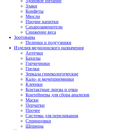
Здоровое питание
Злаки
Конфеты
Мюсли
Прочие напитки
Сахарозаменители
Снижение веса
Зоотовары
Пеленки и подгузники
Изделия медицинского назначения
Аптечки
Бахилы
Горчичники
Грелки
Зеркала гинекологические
Кало- и мочеприемники
Клеенки
Контактные линзы и очки
Контейнеры для сбора анализов
Маски
Перчатки
Прочее
Системы для переливания
Спринцовки
Шприцы