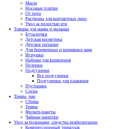
Мыло
Носовые платки
От пота
Растворы для контактных линз
Уход за полостью рта
Товары для мамы и малыша
Бутылочки
Детская косметика
Детское питание
Для беременных и кормящих мам
Игрушки
Наборы для кормления
Пеленки
Подгузники
Все подгузники
Подгузники для плавания
Пустышки
Соски
Травы, чаи
Сборы
Травы
Фильтр-пакеты
Чайные напитки
Уход за больными, средства реабилитации
Компрессионный трикотаж