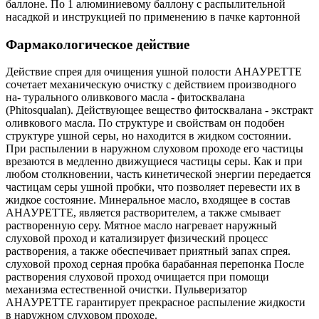
баллоне. По 1 алюминиевому баллону с распылительной
насадкой и инструкцией по применению в пачке картонной
Фармакологическое действие
Действие спрея для очищения ушной полости АНАУРЕТТЕ
сочетает механическую очистку с действием производного
на- турального оливкового масла - фитосквалана
(Phitosqualan). Действующее вещество фитосквалана - экстракт
оливкового масла. По структуре и свойствам он подобен
структуре ушной серы, но находится в жидком состоянии.
При распылении в наружном слуховом проходе его частицы
врезаются в медленно движущиеся частицы серы. Как и при
любом столкновении, часть кинетической энергии передается
частицам серы ушной пробки, что позволяет перевести их в
жидкое состояние. Минеральное масло, входящее в состав
АНАУРЕТТЕ, является растворителем, а также смывает
растворенную серу. Мятное масло нагревает наружный
слуховой проход и катализирует физический процесс
растворения, а также обеспечивает приятный запах спрея.
слуховой проход серная пробка барабанная перепонка После
растворения слуховой проход очищается при помощи
механизма естественной очистки. Пульверизатор
АНАУРЕТТЕ гарантирует прекрасное распыление жидкости
в наружном слуховом проходе.