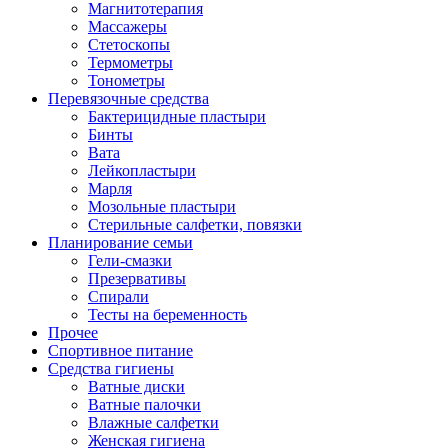
Магнитотерапия
Массажеры
Стетоскопы
Термометры
Тонометры
Перевязочные средства
Бактерицидные пластыри
Бинты
Вата
Лейкопластыри
Марля
Мозольные пластыри
Стерильные салфетки, повязки
Планирование семьи
Гели-смазки
Презервативы
Спирали
Тесты на беременность
Прочее
Спортивное питание
Средства гигиены
Ватные диски
Ватные палочки
Влажные салфетки
Женская гигиена