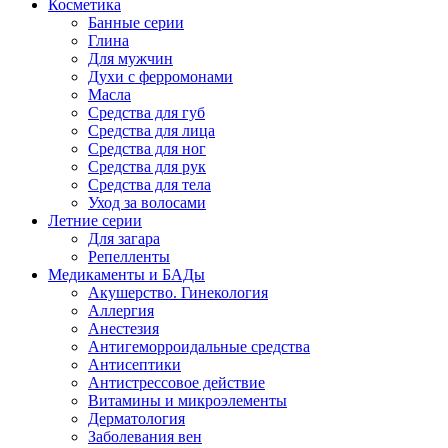
Косметика
Банные серии
Глина
Для мужчин
Духи с ферромонами
Масла
Средства для губ
Средства для лица
Средства для ног
Средства для рук
Средства для тела
Уход за волосами
Летние серии
Для загара
Репелленты
Медикаменты и БАДы
Акушерство. Гинекология
Аллергия
Анестезия
Антигеморроидальные средства
Антисептики
Антистрессовое действие
Витамины и микроэлементы
Дерматология
Заболевания вен