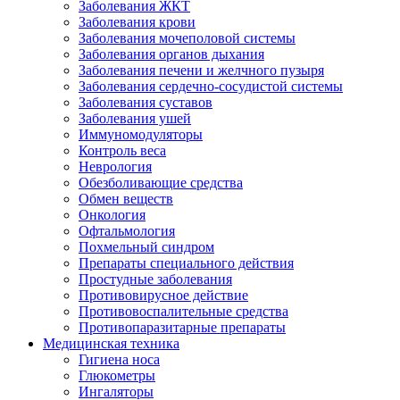
Заболевания ЖКТ
Заболевания крови
Заболевания мочеполовой системы
Заболевания органов дыхания
Заболевания печени и желчного пузыря
Заболевания сердечно-сосудистой системы
Заболевания суставов
Заболевания ушей
Иммуномодуляторы
Контроль веса
Неврология
Обезболивающие средства
Обмен веществ
Онкология
Офтальмология
Похмельный синдром
Препараты специального действия
Простудные заболевания
Противовирусное действие
Противовоспалительные средства
Противопаразитарные препараты
Медицинская техника
Гигиена носа
Глюкометры
Ингаляторы