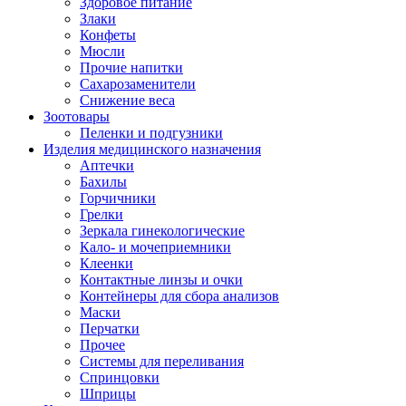
Здоровое питание
Злаки
Конфеты
Мюсли
Прочие напитки
Сахарозаменители
Снижение веса
Зоотовары
Пеленки и подгузники
Изделия медицинского назначения
Аптечки
Бахилы
Горчичники
Грелки
Зеркала гинекологические
Кало- и мочеприемники
Клеенки
Контактные линзы и очки
Контейнеры для сбора анализов
Маски
Перчатки
Прочее
Системы для переливания
Спринцовки
Шприцы