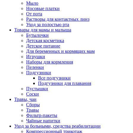
Мыло
Носовые платки
От пота
Растворы для контактных линз
Уход за полостью рта
Товары для мамы и малыша
Бутылочки
Детская косметика
Детское питание
Для беременных и кормящих мам
Игрушки
Наборы для кормления
Пеленки
Подгузники
Все подгузники
Подгузники для плавания
Пустышки
Соски
Травы, чаи
Сборы
Травы
Фильтр-пакеты
Чайные напитки
Уход за больными, средства реабилитации
Компрессионный трикотаж