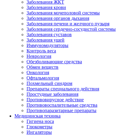
Заболевания ЖКТ
Заболевания крови
Заболевания мочеполовой системы
Заболевания органов дыхания
Заболевания печени и желчного пузыря
Заболевания сердечно-сосудистой системы
Заболевания суставов
Заболевания ушей
Иммуномодуляторы
Контроль веса
Неврология
Обезболивающие средства
Обмен веществ
Онкология
Офтальмология
Похмельный синдром
Препараты специального действия
Простудные заболевания
Противовирусное действие
Противовоспалительные средства
Противопаразитарные препараты
Медицинская техника
Гигиена носа
Глюкометры
Ингаляторы