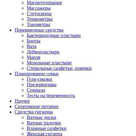
Магнитотерапия
Массажеры
Стетоскопы
Термометры
Тонометры
Перевязочные средства
Бактерицидные пластыри
Бинты
Вата
Лейкопластыри
Марля
Мозольные пластыри
Стерильные салфетки, повязки
Планирование семьи
Гели-смазки
Презервативы
Спирали
Тесты на беременность
Прочее
Спортивное питание
Средства гигиены
Ватные диски
Ватные палочки
Влажные салфетки
Женская гигиена