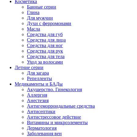
Косметика
Банные серии
Глина
Для мужчин
Духи с ферромонами
Масла
Средства для губ
Средства для лица
Средства для ног
Средства для рук
Средства для тела
Уход за волосами
Летние серии
Для загара
Репелленты
Медикаменты и БАДы
Акушерство. Гинекология
Аллергия
Анестезия
Антигеморроидальные средства
Антисептики
Антистрессовое действие
Витамины и микроэлементы
Дерматология
Заболевания вен