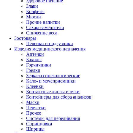
Здоровое питание
Злаки
Конфеты
Мюсли
Прочие напитки
Сахарозаменители
Снижение веса
Зоотовары
Пеленки и подгузники
Изделия медицинского назначения
Аптечки
Бахилы
Горчичники
Грелки
Зеркала гинекологические
Кало- и мочеприемники
Клеенки
Контактные линзы и очки
Контейнеры для сбора анализов
Маски
Перчатки
Прочее
Системы для переливания
Спринцовки
Шприцы