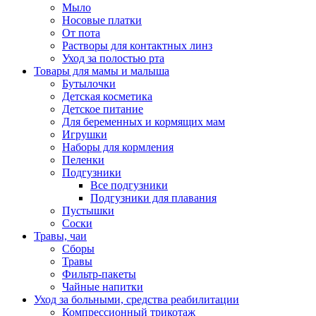
Мыло
Носовые платки
От пота
Растворы для контактных линз
Уход за полостью рта
Товары для мамы и малыша
Бутылочки
Детская косметика
Детское питание
Для беременных и кормящих мам
Игрушки
Наборы для кормления
Пеленки
Подгузники
Все подгузники
Подгузники для плавания
Пустышки
Соски
Травы, чаи
Сборы
Травы
Фильтр-пакеты
Чайные напитки
Уход за больными, средства реабилитации
Компрессионный трикотаж