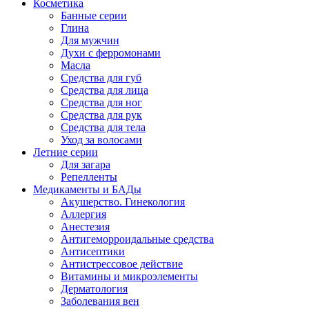
Косметика
Банные серии
Глина
Для мужчин
Духи с ферромонами
Масла
Средства для губ
Средства для лица
Средства для ног
Средства для рук
Средства для тела
Уход за волосами
Летние серии
Для загара
Репелленты
Медикаменты и БАДы
Акушерство. Гинекология
Аллергия
Анестезия
Антигеморроидальные средства
Антисептики
Антистрессовое действие
Витамины и микроэлементы
Дерматология
Заболевания вен