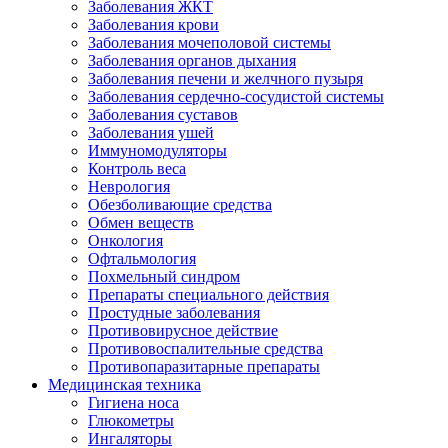
Заболевания ЖКТ
Заболевания крови
Заболевания мочеполовой системы
Заболевания органов дыхания
Заболевания печени и желчного пузыря
Заболевания сердечно-сосудистой системы
Заболевания суставов
Заболевания ушей
Иммуномодуляторы
Контроль веса
Неврология
Обезболивающие средства
Обмен веществ
Онкология
Офтальмология
Похмельный синдром
Препараты специального действия
Простудные заболевания
Противовирусное действие
Противовоспалительные средства
Противопаразитарные препараты
Медицинская техника
Гигиена носа
Глюкометры
Ингаляторы