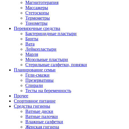
Магнитотерапия
Массажеры
Стетоскопы
Термометры
Тонометры
Перевязочные средства
Бактерицидные пластыри
Бинты
Вата
Лейкопластыри
Марля
Мозольные пластыри
Стерильные салфетки, повязки
Планирование семьи
Гели-смазки
Презервативы
Спирали
Тесты на беременность
Прочее
Спортивное питание
Средства гигиены
Ватные диски
Ватные палочки
Влажные салфетки
Женская гигиена