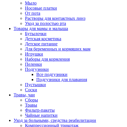
Мыло
Носовые платки
От пота
Растворы для контактных линз
Уход за полостью рта
Товары для мамы и малыша
Бутылочки
Детская косметика
Детское питание
Для беременных и кормящих мам
Игрушки
Наборы для кормления
Пеленки
Подгузники
Все подгузники
Подгузники для плавания
Пустышки
Соски
Травы, чаи
Сборы
Травы
Фильтр-пакеты
Чайные напитки
Уход за больными, средства реабилитации
Компрессионный трикотаж