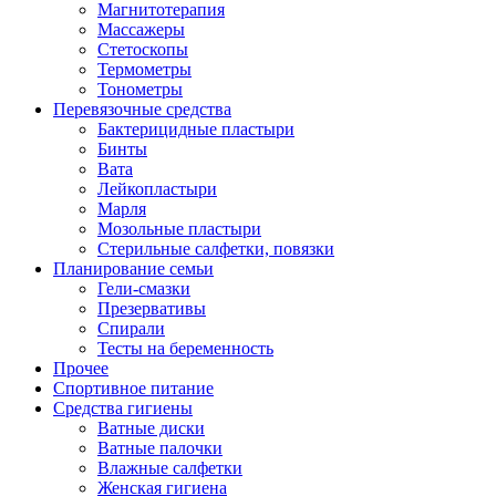
Магнитотерапия
Массажеры
Стетоскопы
Термометры
Тонометры
Перевязочные средства
Бактерицидные пластыри
Бинты
Вата
Лейкопластыри
Марля
Мозольные пластыри
Стерильные салфетки, повязки
Планирование семьи
Гели-смазки
Презервативы
Спирали
Тесты на беременность
Прочее
Спортивное питание
Средства гигиены
Ватные диски
Ватные палочки
Влажные салфетки
Женская гигиена