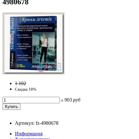
4980678
1 102
Скидка 18%
903
руб
x
Артикул: fz-4980678
Информация