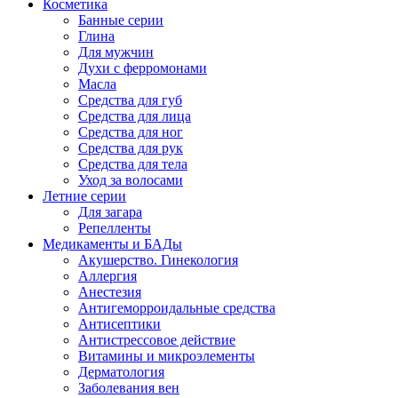
Косметика
Банные серии
Глина
Для мужчин
Духи с ферромонами
Масла
Средства для губ
Средства для лица
Средства для ног
Средства для рук
Средства для тела
Уход за волосами
Летние серии
Для загара
Репелленты
Медикаменты и БАДы
Акушерство. Гинекология
Аллергия
Анестезия
Антигеморроидальные средства
Антисептики
Антистрессовое действие
Витамины и микроэлементы
Дерматология
Заболевания вен