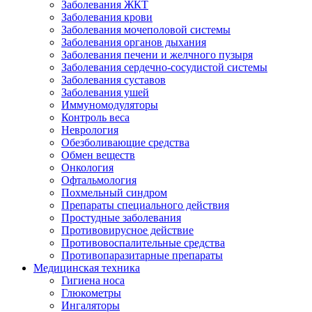
Заболевания ЖКТ
Заболевания крови
Заболевания мочеполовой системы
Заболевания органов дыхания
Заболевания печени и желчного пузыря
Заболевания сердечно-сосудистой системы
Заболевания суставов
Заболевания ушей
Иммуномодуляторы
Контроль веса
Неврология
Обезболивающие средства
Обмен веществ
Онкология
Офтальмология
Похмельный синдром
Препараты специального действия
Простудные заболевания
Противовирусное действие
Противовоспалительные средства
Противопаразитарные препараты
Медицинская техника
Гигиена носа
Глюкометры
Ингаляторы