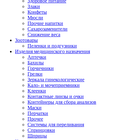
Здоровое питание
Злаки
Конфеты
Мюсли
Прочие напитки
Сахарозаменители
Снижение веса
Зоотовары
Пеленки и подгузники
Изделия медицинского назначения
Аптечки
Бахилы
Горчичники
Грелки
Зеркала гинекологические
Кало- и мочеприемники
Клеенки
Контактные линзы и очки
Контейнеры для сбора анализов
Маски
Перчатки
Прочее
Системы для переливания
Спринцовки
Шприцы