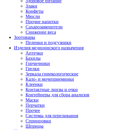
Здоровое питание
Злаки
Конфеты
Мюсли
Прочие напитки
Сахарозаменители
Снижение веса
Зоотовары
Пеленки и подгузники
Изделия медицинского назначения
Аптечки
Бахилы
Горчичники
Грелки
Зеркала гинекологические
Кало- и мочеприемники
Клеенки
Контактные линзы и очки
Контейнеры для сбора анализов
Маски
Перчатки
Прочее
Системы для переливания
Спринцовки
Шприцы