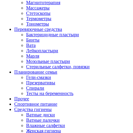
Магнитотерапия
Массажеры
Стетоскопы
Термометры
Тонометры
Перевязочные средства
Бактерицидные пластыри
Бинты
Вата
Лейкопластыри
Марля
Мозольные пластыри
Стерильные салфетки, повязки
Планирование семьи
Гели-смазки
Презервативы
Спирали
Тесты на беременность
Прочее
Спортивное питание
Средства гигиены
Ватные диски
Ватные палочки
Влажные салфетки
Женская гигиена