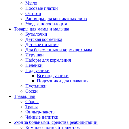
Мыло
Носовые платки
От пота
Растворы для контактных линз
Уход за полостью рта
Товары для мамы и малыша
Бутылочки
Детская косметика
Детское питание
Для беременных и кормящих мам
Игрушки
Наборы для кормления
Пеленки
Подгузники
Все подгузники
Подгузники для плавания
Пустышки
Соски
Травы, чаи
Сборы
Травы
Фильтр-пакеты
Чайные напитки
Уход за больными, средства реабилитации
Компрессионный трикотаж