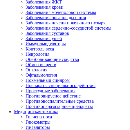
Заболевания ЖКТ
Заболевания крови
Заболевания мочеполовой системы
Заболевания органов дыхания
Заболевания печени и желчного пузыря
Заболевания сердечно-сосудистой системы
Заболевания суставов
Заболевания ушей
Иммуномодуляторы
Контроль веса
Неврология
Обезболивающие средства
Обмен веществ
Онкология
Офтальмология
Похмельный синдром
Препараты специального действия
Простудные заболевания
Противовирусное действие
Противовоспалительные средства
Противопаразитарные препараты
Медицинская техника
Гигиена носа
Глюкометры
Ингаляторы