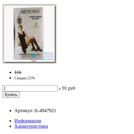
116
Скидка 22%
91
руб
x
Артикул: fz-4947921
Информация
Характеристики