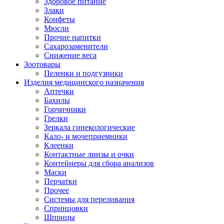
Здоровое питание
Злаки
Конфеты
Мюсли
Прочие напитки
Сахарозаменители
Снижение веса
Зоотовары
Пеленки и подгузники
Изделия медицинского назначения
Аптечки
Бахилы
Горчичники
Грелки
Зеркала гинекологические
Кало- и мочеприемники
Клеенки
Контактные линзы и очки
Контейнеры для сбора анализов
Маски
Перчатки
Прочее
Системы для переливания
Спринцовки
Шприцы