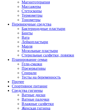
Магнитотерапия
Массажеры
Стетоскопы
Термометры
Тонометры
Перевязочные средства
Бактерицидные пластыри
Бинты
Вата
Лейкопластыри
Марля
Мозольные пластыри
Стерильные салфетки, повязки
Планирование семьи
Гели-смазки
Презервативы
Спирали
Тесты на беременность
Прочее
Спортивное питание
Средства гигиены
Ватные диски
Ватные палочки
Влажные салфетки
Женская гигиена