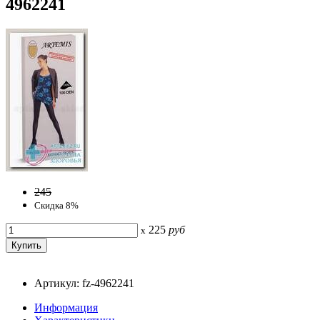
4962241
245
Скидка 8%
225
руб
x
Артикул: fz-4962241
Информация