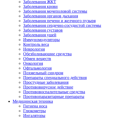
Заболевания ЖКТ
Заболевания крови
Заболевания мочеполовой системы
Заболевания органов дыхания
Заболевания печени и желчного пузыря
Заболевания сердечно-сосудистой системы
Заболевания суставов
Заболевания ушей
Иммуномодуляторы
Контроль веса
Неврология
Обезболивающие средства
Обмен веществ
Онкология
Офтальмология
Похмельный синдром
Препараты специального действия
Простудные заболевания
Противовирусное действие
Противовоспалительные средства
Противопаразитарные препараты
Медицинская техника
Гигиена носа
Глюкометры
Ингаляторы