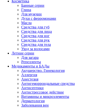
Косметика
Банные серии
Глина
Для мужчин
Духи с ферромонами
Масла
Средства для губ
Средства для лица
Средства для ног
Средства для рук
Средства для тела
Уход за волосами
Летние серии
Для загара
Репелленты
Медикаменты и БАДы
Акушерство. Гинекология
Аллергия
Анестезия
Антигеморроидальные средства
Антисептики
Антистрессовое действие
Витамины и микроэлементы
Дерматология
Заболевания вен