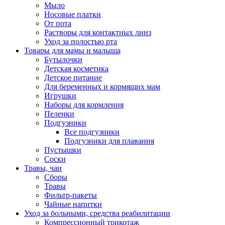
Мыло
Носовые платки
От пота
Растворы для контактных линз
Уход за полостью рта
Товары для мамы и малыша
Бутылочки
Детская косметика
Детское питание
Для беременных и кормящих мам
Игрушки
Наборы для кормления
Пеленки
Подгузники
Все подгузники
Подгузники для плавания
Пустышки
Соски
Травы, чаи
Сборы
Травы
Фильтр-пакеты
Чайные напитки
Уход за больными, средства реабилитации
Компрессионный трикотаж