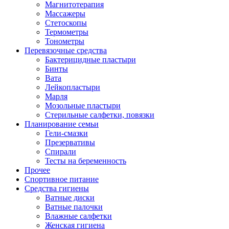
Магнитотерапия
Массажеры
Стетоскопы
Термометры
Тонометры
Перевязочные средства
Бактерицидные пластыри
Бинты
Вата
Лейкопластыри
Марля
Мозольные пластыри
Стерильные салфетки, повязки
Планирование семьи
Гели-смазки
Презервативы
Спирали
Тесты на беременность
Прочее
Спортивное питание
Средства гигиены
Ватные диски
Ватные палочки
Влажные салфетки
Женская гигиена