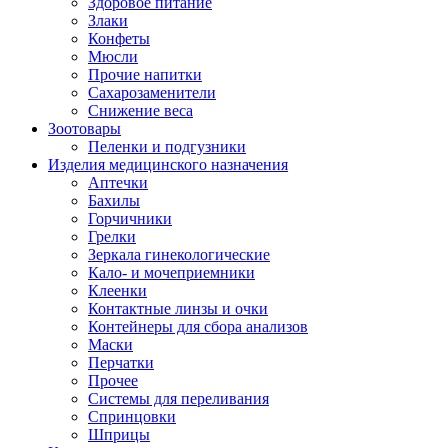
Здоровое питание
Злаки
Конфеты
Мюсли
Прочие напитки
Сахарозаменители
Снижение веса
Зоотовары
Пеленки и подгузники
Изделия медицинского назначения
Аптечки
Бахилы
Горчичники
Грелки
Зеркала гинекологические
Кало- и мочеприемники
Клеенки
Контактные линзы и очки
Контейнеры для сбора анализов
Маски
Перчатки
Прочее
Системы для переливания
Спринцовки
Шприцы