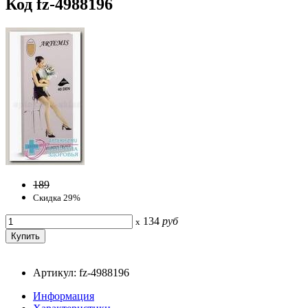
Код fz-4988196
189
Скидка 29%
134
руб
x
Артикул: fz-4988196
Информация