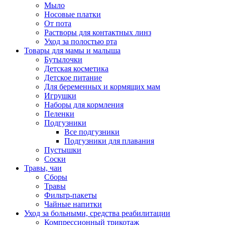
Мыло
Носовые платки
От пота
Растворы для контактных линз
Уход за полостью рта
Товары для мамы и малыша
Бутылочки
Детская косметика
Детское питание
Для беременных и кормящих мам
Игрушки
Наборы для кормления
Пеленки
Подгузники
Все подгузники
Подгузники для плавания
Пустышки
Соски
Травы, чаи
Сборы
Травы
Фильтр-пакеты
Чайные напитки
Уход за больными, средства реабилитации
Компрессионный трикотаж