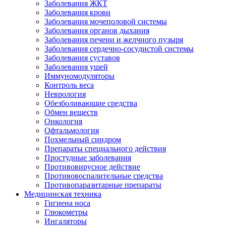
Заболевания ЖКТ
Заболевания крови
Заболевания мочеполовой системы
Заболевания органов дыхания
Заболевания печени и желчного пузыря
Заболевания сердечно-сосудистой системы
Заболевания суставов
Заболевания ушей
Иммуномодуляторы
Контроль веса
Неврология
Обезболивающие средства
Обмен веществ
Онкология
Офтальмология
Похмельный синдром
Препараты специального действия
Простудные заболевания
Противовирусное действие
Противовоспалительные средства
Противопаразитарные препараты
Медицинская техника
Гигиена носа
Глюкометры
Ингаляторы