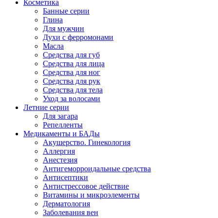
Косметика
Банные серии
Глина
Для мужчин
Духи с ферромонами
Масла
Средства для губ
Средства для лица
Средства для ног
Средства для рук
Средства для тела
Уход за волосами
Летние серии
Для загара
Репелленты
Медикаменты и БАДы
Акушерство. Гинекология
Аллергия
Анестезия
Антигеморроидальные средства
Антисептики
Антистрессовое действие
Витамины и микроэлементы
Дерматология
Заболевания вен