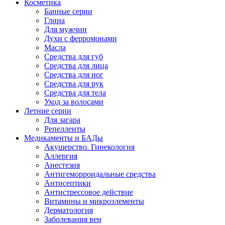
Косметика
Банные серии
Глина
Для мужчин
Духи с ферромонами
Масла
Средства для губ
Средства для лица
Средства для ног
Средства для рук
Средства для тела
Уход за волосами
Летние серии
Для загара
Репелленты
Медикаменты и БАДы
Акушерство. Гинекология
Аллергия
Анестезия
Антигеморроидальные средства
Антисептики
Антистрессовое действие
Витамины и микроэлементы
Дерматология
Заболевания вен