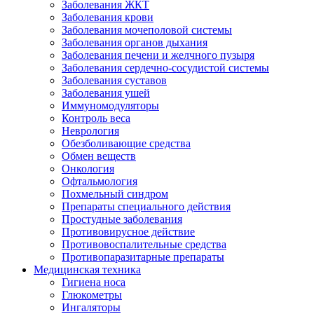
Заболевания ЖКТ
Заболевания крови
Заболевания мочеполовой системы
Заболевания органов дыхания
Заболевания печени и желчного пузыря
Заболевания сердечно-сосудистой системы
Заболевания суставов
Заболевания ушей
Иммуномодуляторы
Контроль веса
Неврология
Обезболивающие средства
Обмен веществ
Онкология
Офтальмология
Похмельный синдром
Препараты специального действия
Простудные заболевания
Противовирусное действие
Противовоспалительные средства
Противопаразитарные препараты
Медицинская техника
Гигиена носа
Глюкометры
Ингаляторы