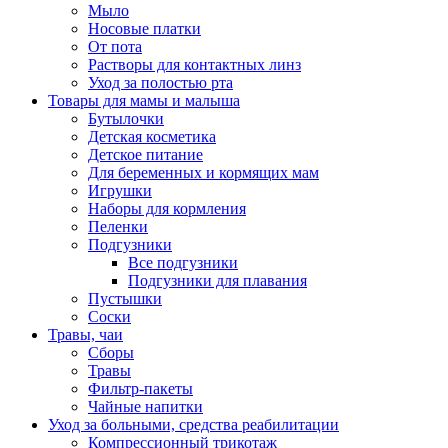
Мыло
Носовые платки
От пота
Растворы для контактных линз
Уход за полостью рта
Товары для мамы и малыша
Бутылочки
Детская косметика
Детское питание
Для беременных и кормящих мам
Игрушки
Наборы для кормления
Пеленки
Подгузники
Все подгузники
Подгузники для плавания
Пустышки
Соски
Травы, чаи
Сборы
Травы
Фильтр-пакеты
Чайные напитки
Уход за больными, средства реабилитации
Компрессионный трикотаж