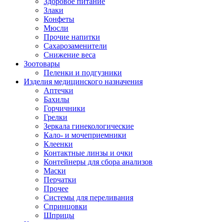
Здоровое питание
Злаки
Конфеты
Мюсли
Прочие напитки
Сахарозаменители
Снижение веса
Зоотовары
Пеленки и подгузники
Изделия медицинского назначения
Аптечки
Бахилы
Горчичники
Грелки
Зеркала гинекологические
Кало- и мочеприемники
Клеенки
Контактные линзы и очки
Контейнеры для сбора анализов
Маски
Перчатки
Прочее
Системы для переливания
Спринцовки
Шприцы