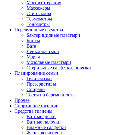
Магнитотерапия
Массажеры
Стетоскопы
Термометры
Тонометры
Перевязочные средства
Бактерицидные пластыри
Бинты
Вата
Лейкопластыри
Марля
Мозольные пластыри
Стерильные салфетки, повязки
Планирование семьи
Гели-смазки
Презервативы
Спирали
Тесты на беременность
Прочее
Спортивное питание
Средства гигиены
Ватные диски
Ватные палочки
Влажные салфетки
Женская гигиена