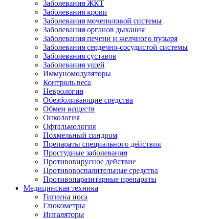
Заболевания ЖКТ
Заболевания крови
Заболевания мочеполовой системы
Заболевания органов дыхания
Заболевания печени и желчного пузыря
Заболевания сердечно-сосудистой системы
Заболевания суставов
Заболевания ушей
Иммуномодуляторы
Контроль веса
Неврология
Обезболивающие средства
Обмен веществ
Онкология
Офтальмология
Похмельный синдром
Препараты специального действия
Простудные заболевания
Противовирусное действие
Противовоспалительные средства
Противопаразитарные препараты
Медицинская техника
Гигиена носа
Глюкометры
Ингаляторы