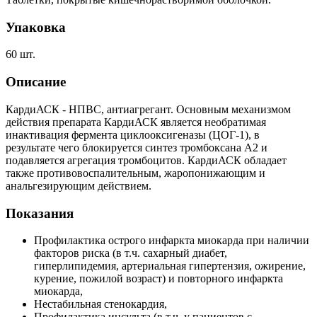
Упаковка
60 шт.
Описание
КардиАСК - НПВС, антиагрегант. Основным механизмом
действия препарата КардиАСК является необратимая
инактивация фермента циклооксигеназы (ЦОГ-1), в
результате чего блокируется синтез тромбоксана A2 и
подавляется агрегация тромбоцитов. КардиАСК обладает
также противовоспалительным, жаропонижающим и
анальгезирующим действием.
Показания
Профилактика острого инфаркта миокарда при наличии
факторов риска (в т.ч. сахарный диабет,
гиперлипидемия, артериальная гипертензия, ожирение,
курение, пожилой возраст) и повторного инфаркта
миокарда,
Нестабильная стенокардия,
Профилактика инсульта (в т.ч. у пациентов с