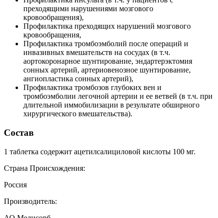
преходящими нарушениями мозгового
кровообращения),
Профилактика преходящих нарушений мозгового
кровообращения,
Профилактика тромбоэмболий после операций и
инвазивных вмешательств на сосудах (в т.ч.
аортокоронарное шунтирование, эндартерэктомия
сонных артерий, артериовенозное шунтирование,
ангиопластика сонных артерий),
Профилактика тромбозов глубоких вен и
тромбоэмболии легочной артерии и ее ветвей (в т.ч. при
длительной иммобилизации в результате обширного
хирургического вмешательства).
Состав
1 таблетка содержит ацетилсалициловой кислоты 100 мг.
Страна Происхождения:
Россия
Производитель:
АО Медисорб