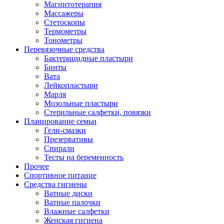
Магнитотерапия
Массажеры
Стетоскопы
Термометры
Тонометры
Перевязочные средства
Бактерицидные пластыри
Бинты
Вата
Лейкопластыри
Марля
Мозольные пластыри
Стерильные салфетки, повязки
Планирование семьи
Гели-смазки
Презервативы
Спирали
Тесты на беременность
Прочее
Спортивное питание
Средства гигиены
Ватные диски
Ватные палочки
Влажные салфетки
Женская гигиена