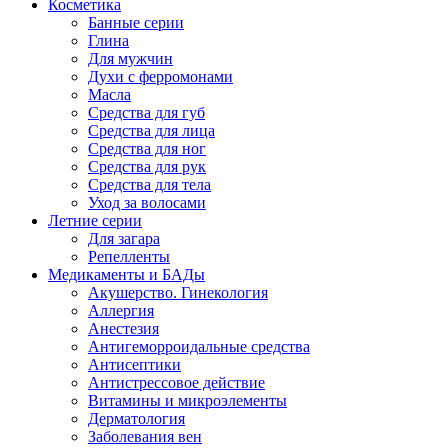
Косметика
Банные серии
Глина
Для мужчин
Духи с ферромонами
Масла
Средства для губ
Средства для лица
Средства для ног
Средства для рук
Средства для тела
Уход за волосами
Летние серии
Для загара
Репелленты
Медикаменты и БАДы
Акушерство. Гинекология
Аллергия
Анестезия
Антигеморроидальные средства
Антисептики
Антистрессовое действие
Витамины и микроэлементы
Дерматология
Заболевания вен