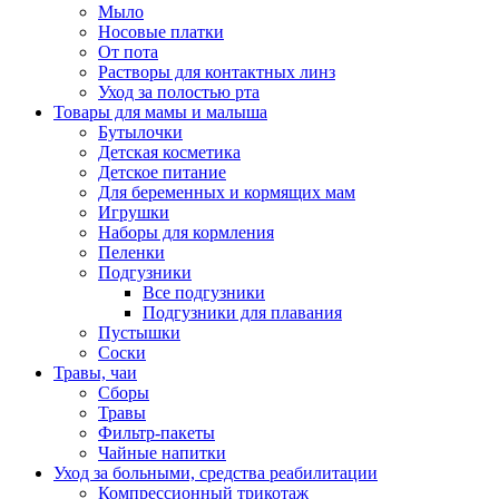
Мыло
Носовые платки
От пота
Растворы для контактных линз
Уход за полостью рта
Товары для мамы и малыша
Бутылочки
Детская косметика
Детское питание
Для беременных и кормящих мам
Игрушки
Наборы для кормления
Пеленки
Подгузники
Все подгузники
Подгузники для плавания
Пустышки
Соски
Травы, чаи
Сборы
Травы
Фильтр-пакеты
Чайные напитки
Уход за больными, средства реабилитации
Компрессионный трикотаж