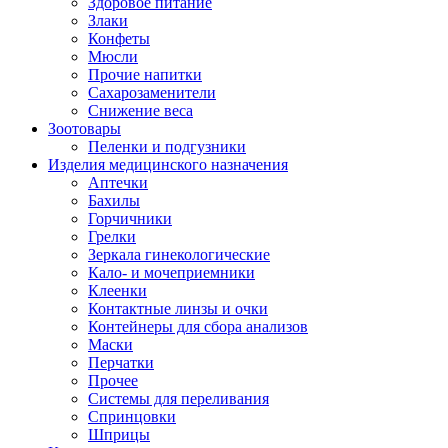
Здоровое питание
Злаки
Конфеты
Мюсли
Прочие напитки
Сахарозаменители
Снижение веса
Зоотовары
Пеленки и подгузники
Изделия медицинского назначения
Аптечки
Бахилы
Горчичники
Грелки
Зеркала гинекологические
Кало- и мочеприемники
Клеенки
Контактные линзы и очки
Контейнеры для сбора анализов
Маски
Перчатки
Прочее
Системы для переливания
Спринцовки
Шприцы