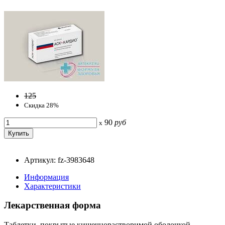
125
Скидка 28%
90
руб
x
Артикул: fz-3983648
Информация
Характеристики
Лекарственная форма
Таблетки, покрытые кишечнорастворимой оболочкой.