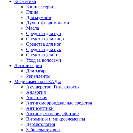
Косметика
Банные серии
Глина
Для мужчин
Духи с ферромонами
Масла
Средства для губ
Средства для лица
Средства для ног
Средства для рук
Средства для тела
Уход за волосами
Летние серии
Для загара
Репелленты
Медикаменты и БАДы
Акушерство. Гинекология
Аллергия
Анестезия
Антигеморроидальные средства
Антисептики
Антистрессовое действие
Витамины и микроэлементы
Дерматология
Заболевания вен