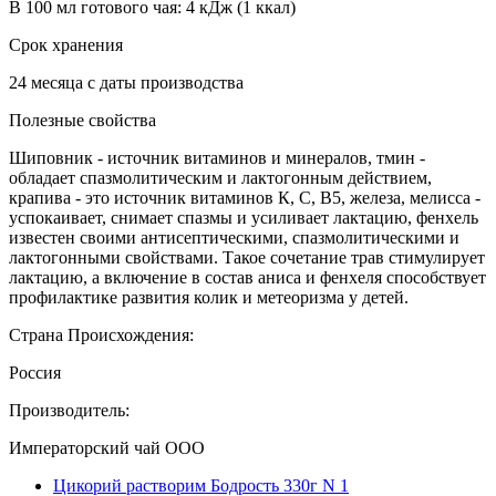
В 100 мл готового чая: 4 кДж (1 ккал)
Срок хранения
24 месяца с даты производства
Полезные свойства
Шиповник - источник витаминов и минералов, тмин -
обладает спазмолитическим и лактогонным действием,
крапива - это источник витаминов К, С, В5, железа, мелисса -
успокаивает, снимает спазмы и усиливает лактацию, фенхель
известен своими антисептическими, спазмолитическими и
лактогонными свойствами. Такое сочетание трав стимулирует
лактацию, а включение в состав аниса и фенхеля способствует
профилактике развития колик и метеоризма у детей.
Страна Происхождения:
Россия
Производитель:
Императорский чай ООО
Цикорий растворим Бодрость 330г N 1