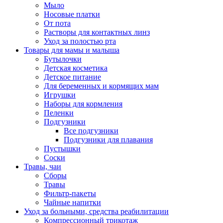
Мыло
Носовые платки
От пота
Растворы для контактных линз
Уход за полостью рта
Товары для мамы и малыша
Бутылочки
Детская косметика
Детское питание
Для беременных и кормящих мам
Игрушки
Наборы для кормления
Пеленки
Подгузники
Все подгузники
Подгузники для плавания
Пустышки
Соски
Травы, чаи
Сборы
Травы
Фильтр-пакеты
Чайные напитки
Уход за больными, средства реабилитации
Компрессионный трикотаж