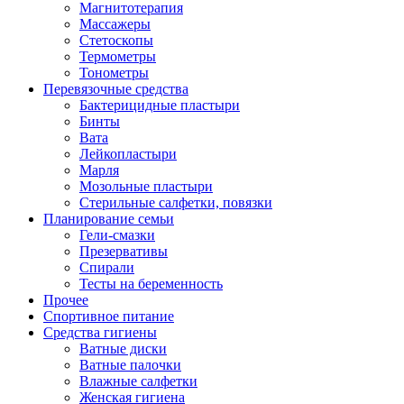
Магнитотерапия
Массажеры
Стетоскопы
Термометры
Тонометры
Перевязочные средства
Бактерицидные пластыри
Бинты
Вата
Лейкопластыри
Марля
Мозольные пластыри
Стерильные салфетки, повязки
Планирование семьи
Гели-смазки
Презервативы
Спирали
Тесты на беременность
Прочее
Спортивное питание
Средства гигиены
Ватные диски
Ватные палочки
Влажные салфетки
Женская гигиена