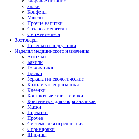
Здоровое питание
Злаки
Конфеты
Мюсли
Прочие напитки
Сахарозаменители
Снижение веса
Зоотовары
Пеленки и подгузники
Изделия медицинского назначения
Аптечки
Бахилы
Горчичники
Грелки
Зеркала гинекологические
Кало- и мочеприемники
Клеенки
Контактные линзы и очки
Контейнеры для сбора анализов
Маски
Перчатки
Прочее
Системы для переливания
Спринцовки
Шприцы