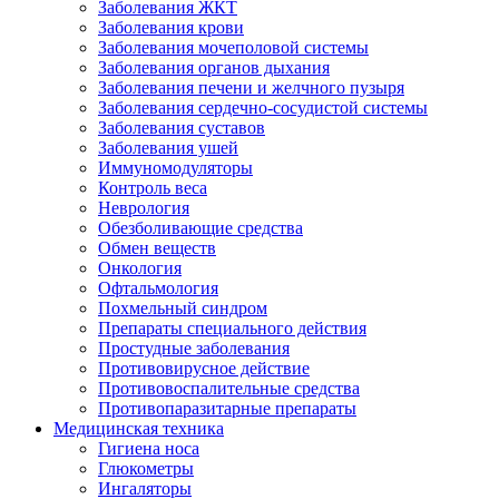
Заболевания ЖКТ
Заболевания крови
Заболевания мочеполовой системы
Заболевания органов дыхания
Заболевания печени и желчного пузыря
Заболевания сердечно-сосудистой системы
Заболевания суставов
Заболевания ушей
Иммуномодуляторы
Контроль веса
Неврология
Обезболивающие средства
Обмен веществ
Онкология
Офтальмология
Похмельный синдром
Препараты специального действия
Простудные заболевания
Противовирусное действие
Противовоспалительные средства
Противопаразитарные препараты
Медицинская техника
Гигиена носа
Глюкометры
Ингаляторы