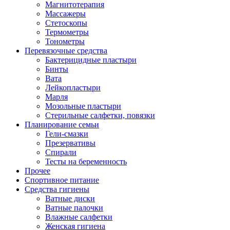
Магнитотерапия
Массажеры
Стетоскопы
Термометры
Тонометры
Перевязочные средства
Бактерицидные пластыри
Бинты
Вата
Лейкопластыри
Марля
Мозольные пластыри
Стерильные салфетки, повязки
Планирование семьи
Гели-смазки
Презервативы
Спирали
Тесты на беременность
Прочее
Спортивное питание
Средства гигиены
Ватные диски
Ватные палочки
Влажные салфетки
Женская гигиена