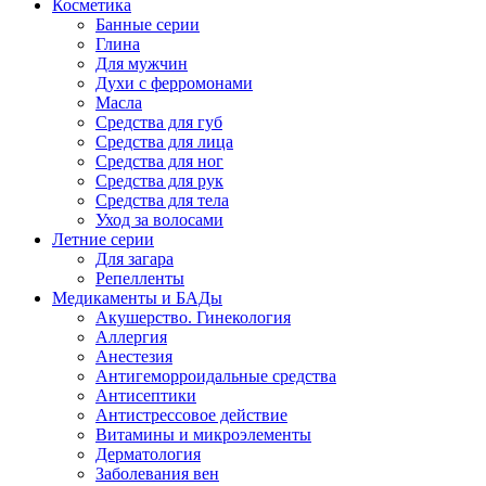
Косметика
Банные серии
Глина
Для мужчин
Духи с ферромонами
Масла
Средства для губ
Средства для лица
Средства для ног
Средства для рук
Средства для тела
Уход за волосами
Летние серии
Для загара
Репелленты
Медикаменты и БАДы
Акушерство. Гинекология
Аллергия
Анестезия
Антигеморроидальные средства
Антисептики
Антистрессовое действие
Витамины и микроэлементы
Дерматология
Заболевания вен