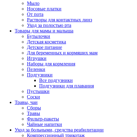
Мыло
Носовые платки
От пота
Растворы для контактных линз
Уход за полостью рта
Товары для мамы и малыша
Бутылочки
Детская косметика
Детское питание
Для беременных и кормящих мам
Игрушки
Наборы для кормления
Пеленки
Подгузники
Все подгузники
Подгузники для плавания
Пустышки
Соски
Травы, чаи
Сборы
Травы
Фильтр-пакеты
Чайные напитки
Уход за больными, средства реабилитации
Компрессионный трикотаж