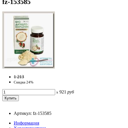
fz-153585
1 213
Скидка 24%
921
руб
x
Артикул: fz-153585
Информация