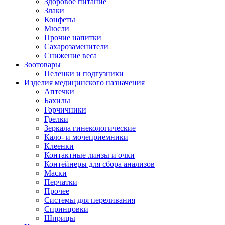
Здоровое питание
Злаки
Конфеты
Мюсли
Прочие напитки
Сахарозаменители
Снижение веса
Зоотовары
Пеленки и подгузники
Изделия медицинского назначения
Аптечки
Бахилы
Горчичники
Грелки
Зеркала гинекологические
Кало- и мочеприемники
Клеенки
Контактные линзы и очки
Контейнеры для сбора анализов
Маски
Перчатки
Прочее
Системы для переливания
Спринцовки
Шприцы