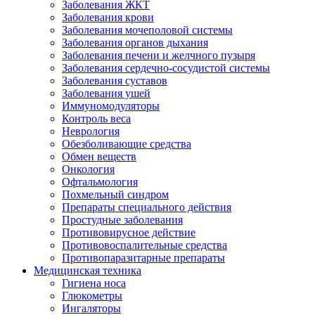
Заболевания ЖКТ
Заболевания крови
Заболевания мочеполовой системы
Заболевания органов дыхания
Заболевания печени и желчного пузыря
Заболевания сердечно-сосудистой системы
Заболевания суставов
Заболевания ушей
Иммуномодуляторы
Контроль веса
Неврология
Обезболивающие средства
Обмен веществ
Онкология
Офтальмология
Похмельный синдром
Препараты специального действия
Простудные заболевания
Противовирусное действие
Противовоспалительные средства
Противопаразитарные препараты
Медицинская техника
Гигиена носа
Глюкометры
Ингаляторы