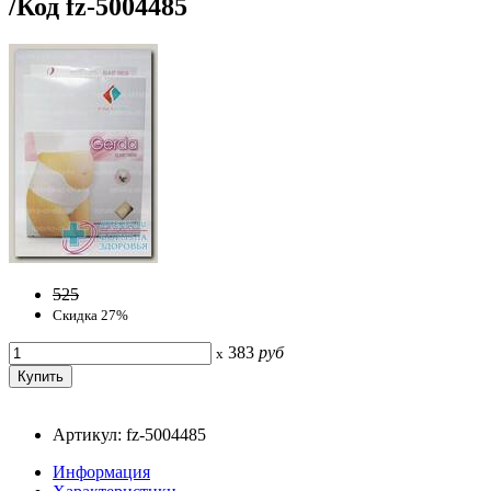
/Код fz-5004485
525
Скидка 27%
383
руб
x
Артикул: fz-5004485
Информация