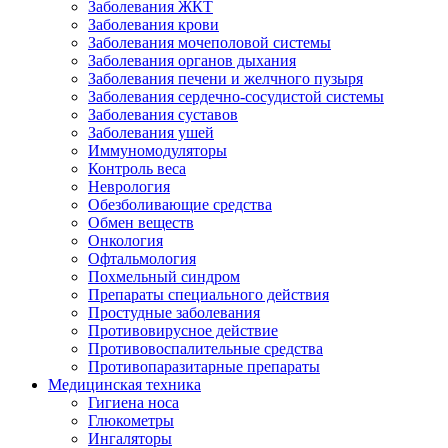
Заболевания ЖКТ
Заболевания крови
Заболевания мочеполовой системы
Заболевания органов дыхания
Заболевания печени и желчного пузыря
Заболевания сердечно-сосудистой системы
Заболевания суставов
Заболевания ушей
Иммуномодуляторы
Контроль веса
Неврология
Обезболивающие средства
Обмен веществ
Онкология
Офтальмология
Похмельный синдром
Препараты специального действия
Простудные заболевания
Противовирусное действие
Противовоспалительные средства
Противопаразитарные препараты
Медицинская техника
Гигиена носа
Глюкометры
Ингаляторы