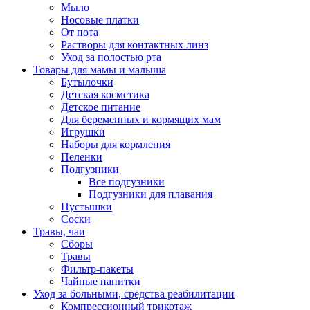
Мыло
Носовые платки
От пота
Растворы для контактных линз
Уход за полостью рта
Товары для мамы и малыша
Бутылочки
Детская косметика
Детское питание
Для беременных и кормящих мам
Игрушки
Наборы для кормления
Пеленки
Подгузники
Все подгузники
Подгузники для плавания
Пустышки
Соски
Травы, чаи
Сборы
Травы
Фильтр-пакеты
Чайные напитки
Уход за больными, средства реабилитации
Компрессионный трикотаж