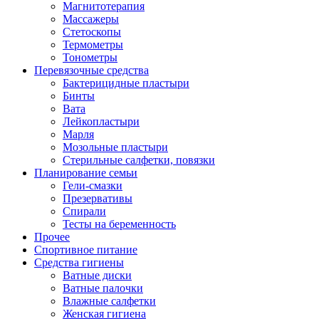
Магнитотерапия
Массажеры
Стетоскопы
Термометры
Тонометры
Перевязочные средства
Бактерицидные пластыри
Бинты
Вата
Лейкопластыри
Марля
Мозольные пластыри
Стерильные салфетки, повязки
Планирование семьи
Гели-смазки
Презервативы
Спирали
Тесты на беременность
Прочее
Спортивное питание
Средства гигиены
Ватные диски
Ватные палочки
Влажные салфетки
Женская гигиена