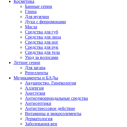
Косметика
Банные серии
Глина
Для мужчин
Духи с ферромонами
Масла
Средства для губ
Средства для лица
Средства для ног
Средства для рук
Средства для тела
Уход за волосами
Летние серии
Для загара
Репелленты
Медикаменты и БАДы
Акушерство. Гинекология
Аллергия
Анестезия
Антигеморроидальные средства
Антисептики
Антистрессовое действие
Витамины и микроэлементы
Дерматология
Заболевания вен