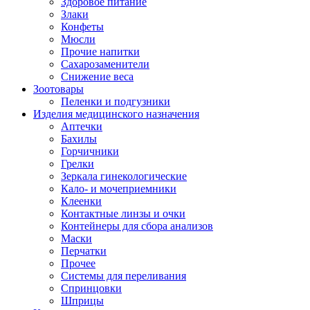
Здоровое питание
Злаки
Конфеты
Мюсли
Прочие напитки
Сахарозаменители
Снижение веса
Зоотовары
Пеленки и подгузники
Изделия медицинского назначения
Аптечки
Бахилы
Горчичники
Грелки
Зеркала гинекологические
Кало- и мочеприемники
Клеенки
Контактные линзы и очки
Контейнеры для сбора анализов
Маски
Перчатки
Прочее
Системы для переливания
Спринцовки
Шприцы