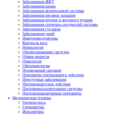
Заболевания ЖКТ
Заболевания крови
Заболевания мочеполовой системы
Заболевания органов дыхания
Заболевания печени и желчного пузыря
Заболевания сердечно-сосудистой системы
Заболевания суставов
Заболевания ушей
Иммуномодуляторы
Контроль веса
Неврология
Обезболивающие средства
Обмен веществ
Онкология
Офтальмология
Похмельный синдром
Препараты специального действия
Простудные заболевания
Противовирусное действие
Противовоспалительные средства
Противопаразитарные препараты
Медицинская техника
Гигиена носа
Глюкометры
Ингаляторы