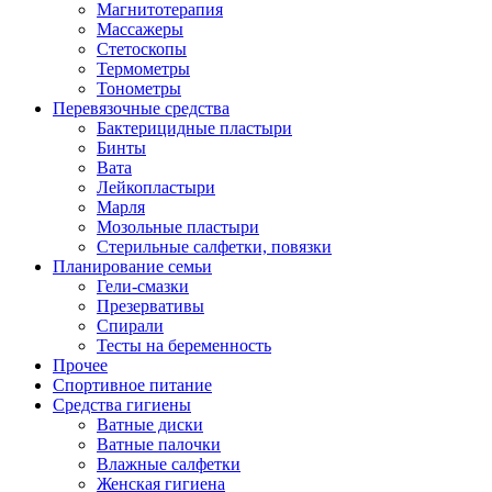
Магнитотерапия
Массажеры
Стетоскопы
Термометры
Тонометры
Перевязочные средства
Бактерицидные пластыри
Бинты
Вата
Лейкопластыри
Марля
Мозольные пластыри
Стерильные салфетки, повязки
Планирование семьи
Гели-смазки
Презервативы
Спирали
Тесты на беременность
Прочее
Спортивное питание
Средства гигиены
Ватные диски
Ватные палочки
Влажные салфетки
Женская гигиена