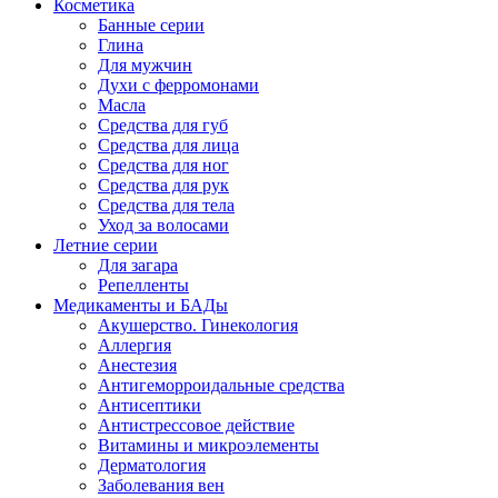
Косметика
Банные серии
Глина
Для мужчин
Духи с ферромонами
Масла
Средства для губ
Средства для лица
Средства для ног
Средства для рук
Средства для тела
Уход за волосами
Летние серии
Для загара
Репелленты
Медикаменты и БАДы
Акушерство. Гинекология
Аллергия
Анестезия
Антигеморроидальные средства
Антисептики
Антистрессовое действие
Витамины и микроэлементы
Дерматология
Заболевания вен