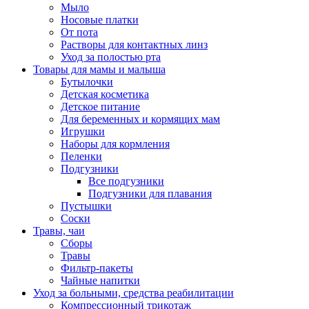
Мыло
Носовые платки
От пота
Растворы для контактных линз
Уход за полостью рта
Товары для мамы и малыша
Бутылочки
Детская косметика
Детское питание
Для беременных и кормящих мам
Игрушки
Наборы для кормления
Пеленки
Подгузники
Все подгузники
Подгузники для плавания
Пустышки
Соски
Травы, чаи
Сборы
Травы
Фильтр-пакеты
Чайные напитки
Уход за больными, средства реабилитации
Компрессионный трикотаж