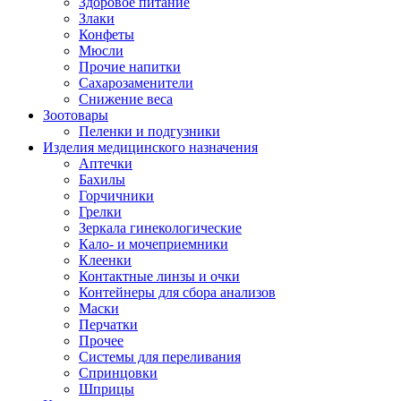
Здоровое питание
Злаки
Конфеты
Мюсли
Прочие напитки
Сахарозаменители
Снижение веса
Зоотовары
Пеленки и подгузники
Изделия медицинского назначения
Аптечки
Бахилы
Горчичники
Грелки
Зеркала гинекологические
Кало- и мочеприемники
Клеенки
Контактные линзы и очки
Контейнеры для сбора анализов
Маски
Перчатки
Прочее
Системы для переливания
Спринцовки
Шприцы