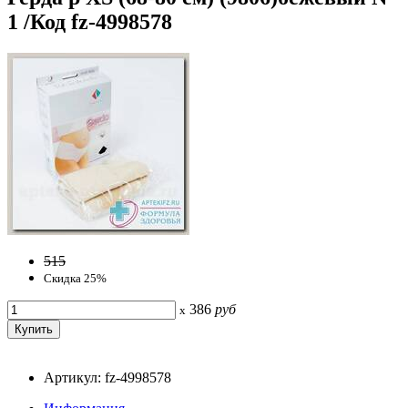
1 /Код fz-4998578
515
Скидка 25%
386
руб
x
Артикул: fz-4998578