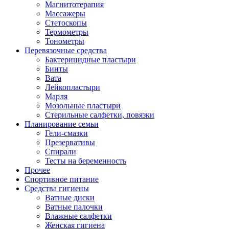
Магнитотерапия
Массажеры
Стетоскопы
Термометры
Тонометры
Перевязочные средства
Бактерицидные пластыри
Бинты
Вата
Лейкопластыри
Марля
Мозольные пластыри
Стерильные салфетки, повязки
Планирование семьи
Гели-смазки
Презервативы
Спирали
Тесты на беременность
Прочее
Спортивное питание
Средства гигиены
Ватные диски
Ватные палочки
Влажные салфетки
Женская гигиена