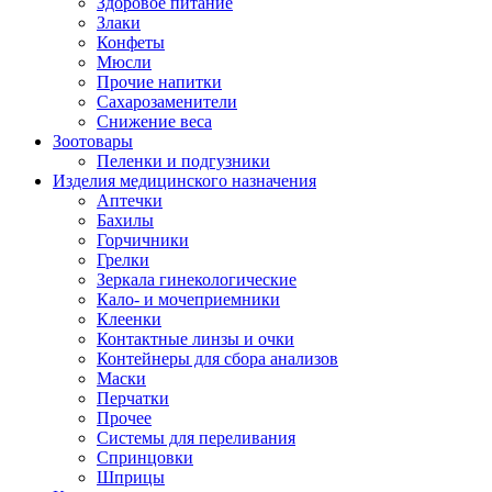
Здоровое питание
Злаки
Конфеты
Мюсли
Прочие напитки
Сахарозаменители
Снижение веса
Зоотовары
Пеленки и подгузники
Изделия медицинского назначения
Аптечки
Бахилы
Горчичники
Грелки
Зеркала гинекологические
Кало- и мочеприемники
Клеенки
Контактные линзы и очки
Контейнеры для сбора анализов
Маски
Перчатки
Прочее
Системы для переливания
Спринцовки
Шприцы