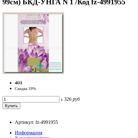
99см) БКД-УНГА N 1 /Код fz-4991955
403
Скидка 19%
326
руб
x
Артикул: fz-4991955
Информация