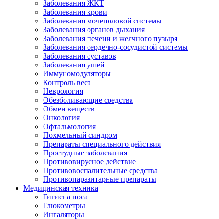
Заболевания ЖКТ
Заболевания крови
Заболевания мочеполовой системы
Заболевания органов дыхания
Заболевания печени и желчного пузыря
Заболевания сердечно-сосудистой системы
Заболевания суставов
Заболевания ушей
Иммуномодуляторы
Контроль веса
Неврология
Обезболивающие средства
Обмен веществ
Онкология
Офтальмология
Похмельный синдром
Препараты специального действия
Простудные заболевания
Противовирусное действие
Противовоспалительные средства
Противопаразитарные препараты
Медицинская техника
Гигиена носа
Глюкометры
Ингаляторы