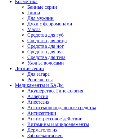
Косметика
Банные серии
Глина
Для мужчин
Духи с ферромонами
Масла
Средства для губ
Средства для лица
Средства для ног
Средства для рук
Средства для тела
Уход за волосами
Летние серии
Для загара
Репелленты
Медикаменты и БАДы
Акушерство. Гинекология
Аллергия
Анестезия
Антигеморроидальные средства
Антисептики
Антистрессовое действие
Витамины и микроэлементы
Дерматология
Заболевания вен