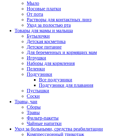
Мыло
Носовые платки
От пота
Растворы для контактных линз
Уход за полостью рта
Товары для мамы и малыша
Бутылочки
Детская косметика
Детское питание
Для беременных и кормящих мам
Игрушки
Наборы для кормления
Пеленки
Подгузники
Все подгузники
Подгузники для плавания
Пустышки
Соски
Травы, чаи
Сборы
Травы
Фильтр-пакеты
Чайные напитки
Уход за больными, средства реабилитации
Компрессионный трикотаж