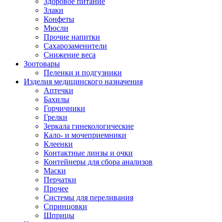
Здоровое питание
Злаки
Конфеты
Мюсли
Прочие напитки
Сахарозаменители
Снижение веса
Зоотовары
Пеленки и подгузники
Изделия медицинского назначения
Аптечки
Бахилы
Горчичники
Грелки
Зеркала гинекологические
Кало- и мочеприемники
Клеенки
Контактные линзы и очки
Контейнеры для сбора анализов
Маски
Перчатки
Прочее
Системы для переливания
Спринцовки
Шприцы