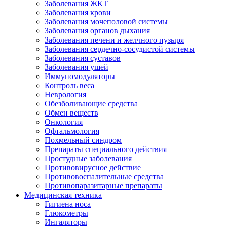
Заболевания ЖКТ
Заболевания крови
Заболевания мочеполовой системы
Заболевания органов дыхания
Заболевания печени и желчного пузыря
Заболевания сердечно-сосудистой системы
Заболевания суставов
Заболевания ушей
Иммуномодуляторы
Контроль веса
Неврология
Обезболивающие средства
Обмен веществ
Онкология
Офтальмология
Похмельный синдром
Препараты специального действия
Простудные заболевания
Противовирусное действие
Противовоспалительные средства
Противопаразитарные препараты
Медицинская техника
Гигиена носа
Глюкометры
Ингаляторы