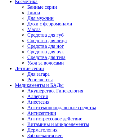
Косметика
Банные серии
Глина
Для мужчин
Духи с ферромонами
Масла
Средства для губ
Средства для лица
Средства для ног
Средства для рук
Средства для тела
Уход за волосами
Летние серии
Для загара
Репелленты
Медикаменты и БАДы
Акушерство. Гинекология
Аллергия
Анестезия
Антигеморроидальные средства
Антисептики
Антистрессовое действие
Витамины и микроэлементы
Дерматология
Заболевания вен