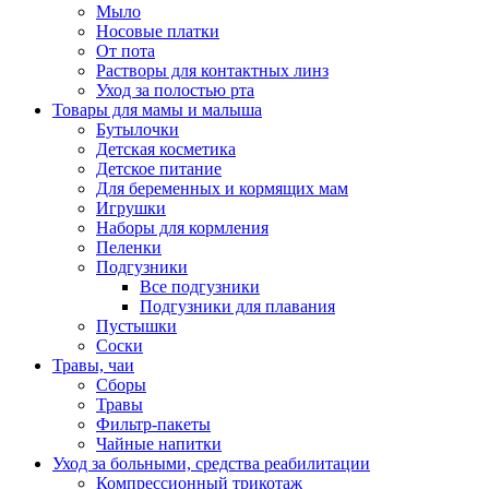
Мыло
Носовые платки
От пота
Растворы для контактных линз
Уход за полостью рта
Товары для мамы и малыша
Бутылочки
Детская косметика
Детское питание
Для беременных и кормящих мам
Игрушки
Наборы для кормления
Пеленки
Подгузники
Все подгузники
Подгузники для плавания
Пустышки
Соски
Травы, чаи
Сборы
Травы
Фильтр-пакеты
Чайные напитки
Уход за больными, средства реабилитации
Компрессионный трикотаж