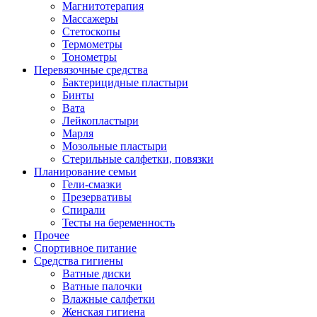
Магнитотерапия
Массажеры
Стетоскопы
Термометры
Тонометры
Перевязочные средства
Бактерицидные пластыри
Бинты
Вата
Лейкопластыри
Марля
Мозольные пластыри
Стерильные салфетки, повязки
Планирование семьи
Гели-смазки
Презервативы
Спирали
Тесты на беременность
Прочее
Спортивное питание
Средства гигиены
Ватные диски
Ватные палочки
Влажные салфетки
Женская гигиена