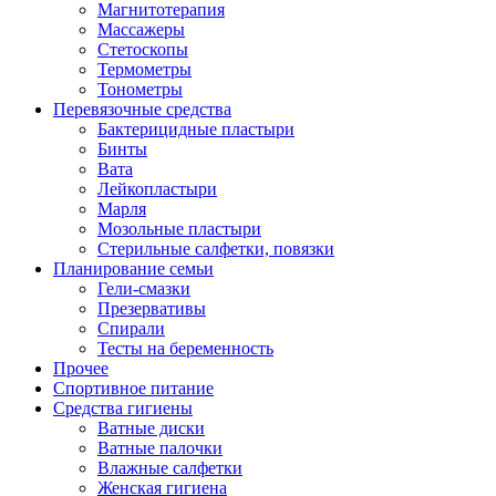
Магнитотерапия
Массажеры
Стетоскопы
Термометры
Тонометры
Перевязочные средства
Бактерицидные пластыри
Бинты
Вата
Лейкопластыри
Марля
Мозольные пластыри
Стерильные салфетки, повязки
Планирование семьи
Гели-смазки
Презервативы
Спирали
Тесты на беременность
Прочее
Спортивное питание
Средства гигиены
Ватные диски
Ватные палочки
Влажные салфетки
Женская гигиена