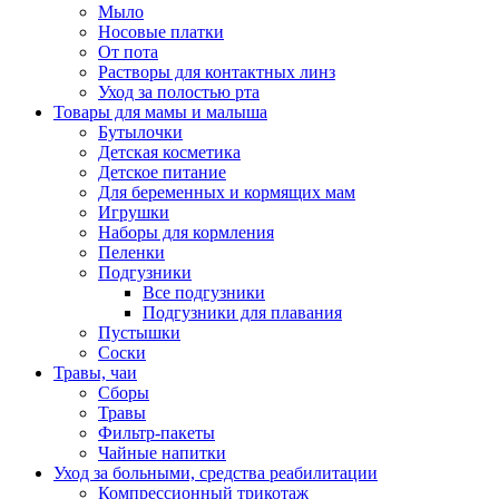
Мыло
Носовые платки
От пота
Растворы для контактных линз
Уход за полостью рта
Товары для мамы и малыша
Бутылочки
Детская косметика
Детское питание
Для беременных и кормящих мам
Игрушки
Наборы для кормления
Пеленки
Подгузники
Все подгузники
Подгузники для плавания
Пустышки
Соски
Травы, чаи
Сборы
Травы
Фильтр-пакеты
Чайные напитки
Уход за больными, средства реабилитации
Компрессионный трикотаж