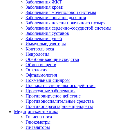
Заболевания ЖКТ
Заболевания крови
Заболевания мочеполовой системы
Заболевания органов дыхания
Заболевания печени и желчного пузыря
Заболевания сердечно-сосудистой системы
Заболевания суставов
Заболевания ушей
Иммуномодуляторы
Контроль веса
Неврология
Обезболивающие средства
Обмен веществ
Онкология
Офтальмология
Похмельный синдром
Препараты специального действия
Простудные заболевания
Противовирусное действие
Противовоспалительные средства
Противопаразитарные препараты
Медицинская техника
Гигиена носа
Глюкометры
Ингаляторы