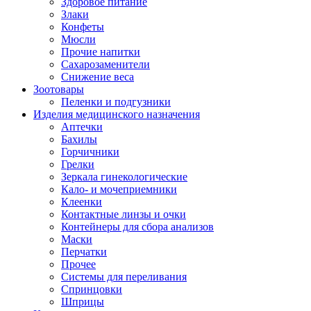
Здоровое питание
Злаки
Конфеты
Мюсли
Прочие напитки
Сахарозаменители
Снижение веса
Зоотовары
Пеленки и подгузники
Изделия медицинского назначения
Аптечки
Бахилы
Горчичники
Грелки
Зеркала гинекологические
Кало- и мочеприемники
Клеенки
Контактные линзы и очки
Контейнеры для сбора анализов
Маски
Перчатки
Прочее
Системы для переливания
Спринцовки
Шприцы