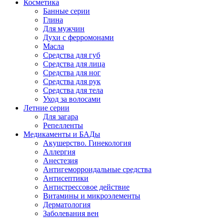
Косметика
Банные серии
Глина
Для мужчин
Духи с ферромонами
Масла
Средства для губ
Средства для лица
Средства для ног
Средства для рук
Средства для тела
Уход за волосами
Летние серии
Для загара
Репелленты
Медикаменты и БАДы
Акушерство. Гинекология
Аллергия
Анестезия
Антигеморроидальные средства
Антисептики
Антистрессовое действие
Витамины и микроэлементы
Дерматология
Заболевания вен