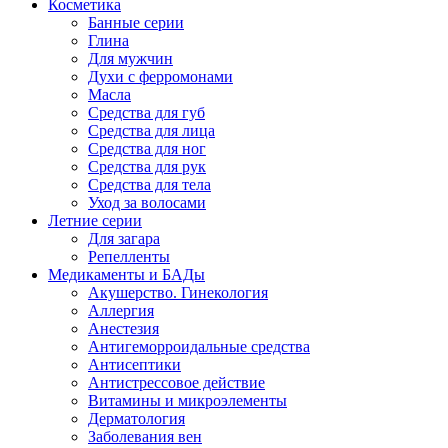
Косметика
Банные серии
Глина
Для мужчин
Духи с ферромонами
Масла
Средства для губ
Средства для лица
Средства для ног
Средства для рук
Средства для тела
Уход за волосами
Летние серии
Для загара
Репелленты
Медикаменты и БАДы
Акушерство. Гинекология
Аллергия
Анестезия
Антигеморроидальные средства
Антисептики
Антистрессовое действие
Витамины и микроэлементы
Дерматология
Заболевания вен