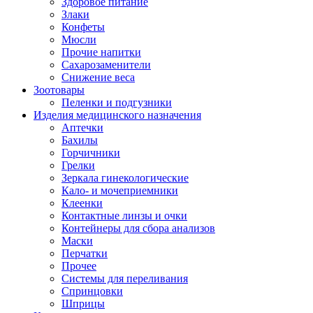
Здоровое питание
Злаки
Конфеты
Мюсли
Прочие напитки
Сахарозаменители
Снижение веса
Зоотовары
Пеленки и подгузники
Изделия медицинского назначения
Аптечки
Бахилы
Горчичники
Грелки
Зеркала гинекологические
Кало- и мочеприемники
Клеенки
Контактные линзы и очки
Контейнеры для сбора анализов
Маски
Перчатки
Прочее
Системы для переливания
Спринцовки
Шприцы