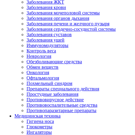
Заболевания ЖКТ
Заболевания крови
Заболевания мочеполовой системы
Заболевания органов дыхания
Заболевания печени и желчного пузыря
Заболевания сердечно-сосудистой системы
Заболевания суставов
Заболевания ушей
Иммуномодуляторы
Контроль веса
Неврология
Обезболивающие средства
Обмен веществ
Онкология
Офтальмология
Похмельный синдром
Препараты специального действия
Простудные заболевания
Противовирусное действие
Противовоспалительные средства
Противопаразитарные препараты
Медицинская техника
Гигиена носа
Глюкометры
Ингаляторы