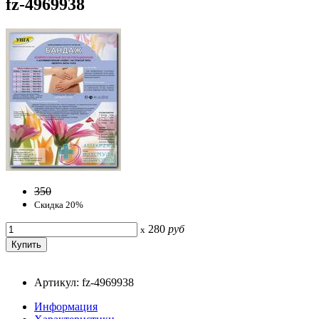
fz-4969938
350
Скидка 20%
280
руб
x
Артикул: fz-4969938
Информация