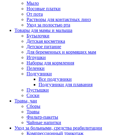
Мыло
Носовые платки
От пота
Растворы для контактных линз
Уход за полостью рта
Товары для мамы и малыша
Бутылочки
Детская косметика
Детское питание
Для беременных и кормящих мам
Игрушки
Наборы для кормления
Пеленки
Подгузники
Все подгузники
Подгузники для плавания
Пустышки
Соски
Травы, чаи
Сборы
Травы
Фильтр-пакеты
Чайные напитки
Уход за больными, средства реабилитации
Компрессионный трикотаж