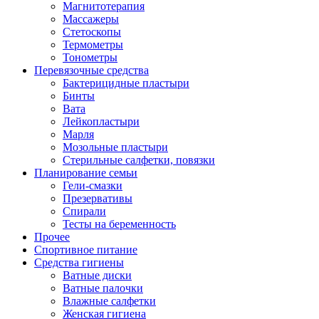
Магнитотерапия
Массажеры
Стетоскопы
Термометры
Тонометры
Перевязочные средства
Бактерицидные пластыри
Бинты
Вата
Лейкопластыри
Марля
Мозольные пластыри
Стерильные салфетки, повязки
Планирование семьи
Гели-смазки
Презервативы
Спирали
Тесты на беременность
Прочее
Спортивное питание
Средства гигиены
Ватные диски
Ватные палочки
Влажные салфетки
Женская гигиена