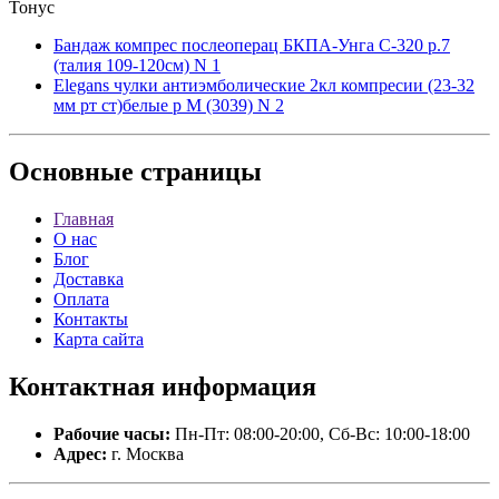
Тонус
Бандаж компрес послеоперац БКПА-Унга С-320 р.7
(талия 109-120см) N 1
Elegans чулки антиэмболические 2кл компресии (23-32
мм рт ст)белые р М (3039) N 2
Основные
страницы
Главная
О нас
Блог
Доставка
Оплата
Контакты
Карта сайта
Контактная
информация
Рабочие часы:
Пн-Пт: 08:00-20:00, Сб-Вс: 10:00-18:00
Адрес:
г. Москва