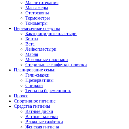
Магнитотерапия
Массажеры
Стетоскопы
Термометры
Тонометры
Перевязочные средства
Бактерицидные пластыри
Бинты
Вата
Лейкопластыри
Марля
Мозольные пластыри
Стерильные салфетки, повязки
Планирование семьи
Гели-смазки
Презервативы
Спирали
Тесты на беременность
Прочее
Спортивное питание
Средства гигиены
Ватные диски
Ватные палочки
Влажные салфетки
Женская гигиена