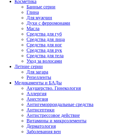
Косметика
Банные серии
Глина
Для мужчин
Духи с ферромонами
Масла
Средства для губ
Средства для лица
Средства для ног
Средства для рук
Средства для тела
Уход за волосами
Летние серии
Для загара
Репелленты
Медикаменты и БАДы
Акушерство. Гинекология
Аллергия
Анестезия
Антигеморроидальные средства
Антисептики
Антистрессовое действие
Витамины и микроэлементы
Дерматология
Заболевания вен