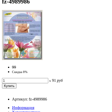
fz-4989986
99
Скидка 8%
91
руб
x
Артикул: fz-4989986
Информация