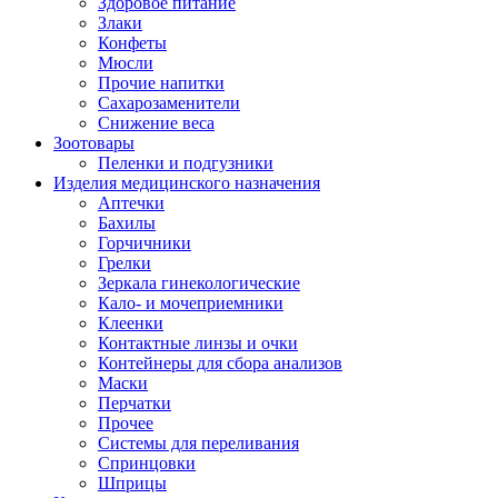
Здоровое питание
Злаки
Конфеты
Мюсли
Прочие напитки
Сахарозаменители
Снижение веса
Зоотовары
Пеленки и подгузники
Изделия медицинского назначения
Аптечки
Бахилы
Горчичники
Грелки
Зеркала гинекологические
Кало- и мочеприемники
Клеенки
Контактные линзы и очки
Контейнеры для сбора анализов
Маски
Перчатки
Прочее
Системы для переливания
Спринцовки
Шприцы