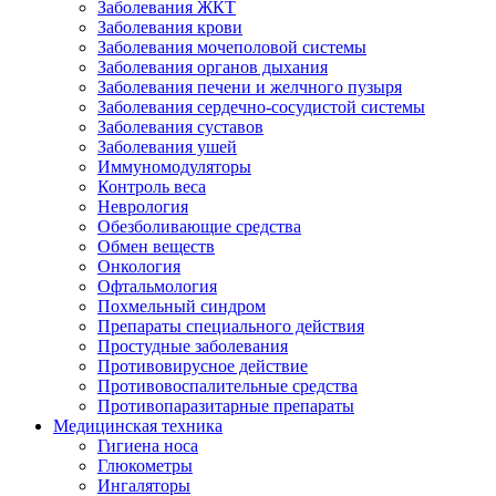
Заболевания ЖКТ
Заболевания крови
Заболевания мочеполовой системы
Заболевания органов дыхания
Заболевания печени и желчного пузыря
Заболевания сердечно-сосудистой системы
Заболевания суставов
Заболевания ушей
Иммуномодуляторы
Контроль веса
Неврология
Обезболивающие средства
Обмен веществ
Онкология
Офтальмология
Похмельный синдром
Препараты специального действия
Простудные заболевания
Противовирусное действие
Противовоспалительные средства
Противопаразитарные препараты
Медицинская техника
Гигиена носа
Глюкометры
Ингаляторы