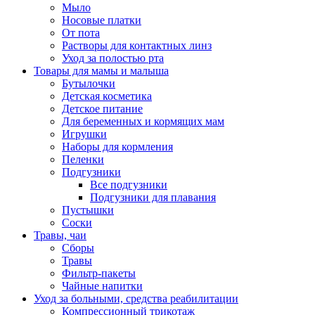
Мыло
Носовые платки
От пота
Растворы для контактных линз
Уход за полостью рта
Товары для мамы и малыша
Бутылочки
Детская косметика
Детское питание
Для беременных и кормящих мам
Игрушки
Наборы для кормления
Пеленки
Подгузники
Все подгузники
Подгузники для плавания
Пустышки
Соски
Травы, чаи
Сборы
Травы
Фильтр-пакеты
Чайные напитки
Уход за больными, средства реабилитации
Компрессионный трикотаж