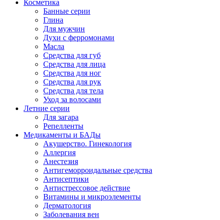
Косметика
Банные серии
Глина
Для мужчин
Духи с ферромонами
Масла
Средства для губ
Средства для лица
Средства для ног
Средства для рук
Средства для тела
Уход за волосами
Летние серии
Для загара
Репелленты
Медикаменты и БАДы
Акушерство. Гинекология
Аллергия
Анестезия
Антигеморроидальные средства
Антисептики
Антистрессовое действие
Витамины и микроэлементы
Дерматология
Заболевания вен