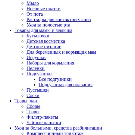
Мыло
Носовые платки
От пота
Растворы для контактных линз
Уход за полостью рта
Товары для мамы и малыша
Бутылочки
Детская косметика
Детское питание
Для беременных и кормящих мам
Игрушки
Наборы для кормления
Пеленки
Подгузники
Все подгузники
Подгузники для плавания
Пустышки
Соски
Травы, чаи
Сборы
Травы
Фильтр-пакеты
Чайные напитки
Уход за больными, средства реабилитации
Компрессионный трикотаж