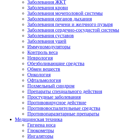
Заболевания ЖКТ
Заболевания крови
Заболевания мочеполовой системы
Заболевания органов дыхания
Заболевания печени и желчного пузыря
Заболевания сердечно-сосудистой системы
Заболевания суставов
Заболевания ушей
Иммуномодуляторы
Контроль веса
Неврология
Обезболивающие средства
Обмен веществ
Онкология
Офтальмология
Похмельный синдром
Препараты специального действия
Простудные заболевания
Противовирусное действие
Противовоспалительные средства
Противопаразитарные препараты
Медицинская техника
Гигиена носа
Глюкометры
Ингаляторы