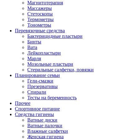
Магнитотерапия
Массажеры
Стетоскопы
Термометры
Тонометры
Перевязочные средства
Бактерицидные пластыри
Бинты
Вата
Лейкопластыри
Марля
Мозольные пластыри
Стерильные салфетки, повязки
Планирование семьи
Гели-смазки
Презервативы
Спирали
Тесты на беременность
Прочее
Спортивное питание
Средства гигиены
Ватные диски
Ватные палочки
Влажные салфетки
Женская гигиена