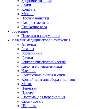
Здоровое питание
Злаки
Конфеты
Мюсли
Прочие напитки
Сахарозаменители
Снижение веса
Зоотовары
Пеленки и подгузники
Изделия медицинского назначения
Аптечки
Бахилы
Горчичники
Грелки
Зеркала гинекологические
Кало- и мочеприемники
Клеенки
Контактные линзы и очки
Контейнеры для сбора анализов
Маски
Перчатки
Прочее
Системы для переливания
Спринцовки
Шприцы