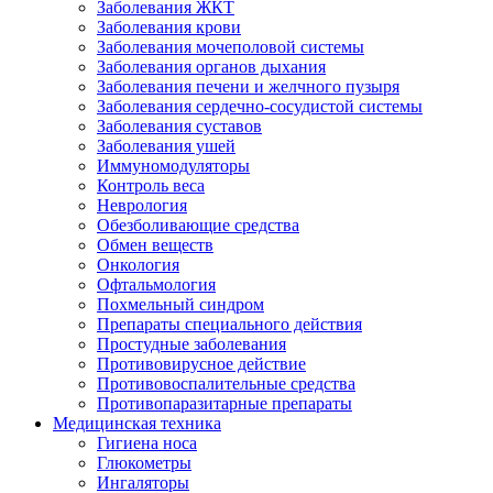
Заболевания ЖКТ
Заболевания крови
Заболевания мочеполовой системы
Заболевания органов дыхания
Заболевания печени и желчного пузыря
Заболевания сердечно-сосудистой системы
Заболевания суставов
Заболевания ушей
Иммуномодуляторы
Контроль веса
Неврология
Обезболивающие средства
Обмен веществ
Онкология
Офтальмология
Похмельный синдром
Препараты специального действия
Простудные заболевания
Противовирусное действие
Противовоспалительные средства
Противопаразитарные препараты
Медицинская техника
Гигиена носа
Глюкометры
Ингаляторы