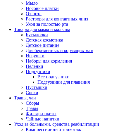
Мыло
Носовые платки
От пота
Растворы для контактных линз
Уход за полостью рта
Товары для мамы и малыша
Бутылочки
Детская косметика
Детское питание
Для беременных и кормящих мам
Игрушки
Наборы для кормления
Пеленки
Подгузники
Все подгузники
Подгузники для плавания
Пустышки
Соски
Травы, чаи
Сборы
Травы
Фильтр-пакеты
Чайные напитки
Уход за больными, средства реабилитации
Компрессионный трикотаж