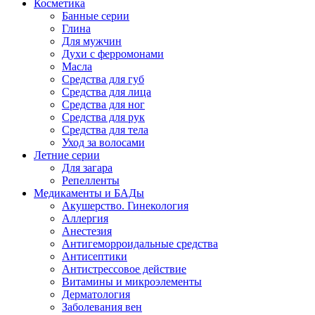
Косметика
Банные серии
Глина
Для мужчин
Духи с ферромонами
Масла
Средства для губ
Средства для лица
Средства для ног
Средства для рук
Средства для тела
Уход за волосами
Летние серии
Для загара
Репелленты
Медикаменты и БАДы
Акушерство. Гинекология
Аллергия
Анестезия
Антигеморроидальные средства
Антисептики
Антистрессовое действие
Витамины и микроэлементы
Дерматология
Заболевания вен