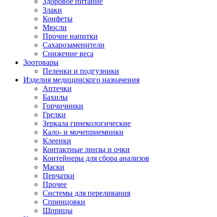
Здоровое питание
Злаки
Конфеты
Мюсли
Прочие напитки
Сахарозаменители
Снижение веса
Зоотовары
Пеленки и подгузники
Изделия медицинского назначения
Аптечки
Бахилы
Горчичники
Грелки
Зеркала гинекологические
Кало- и мочеприемники
Клеенки
Контактные линзы и очки
Контейнеры для сбора анализов
Маски
Перчатки
Прочее
Системы для переливания
Спринцовки
Шприцы