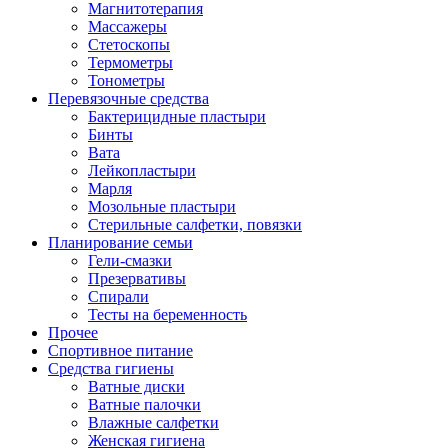
Магнитотерапия
Массажеры
Стетоскопы
Термометры
Тонометры
Перевязочные средства
Бактерицидные пластыри
Бинты
Вата
Лейкопластыри
Марля
Мозольные пластыри
Стерильные салфетки, повязки
Планирование семьи
Гели-смазки
Презервативы
Спирали
Тесты на беременность
Прочее
Спортивное питание
Средства гигиены
Ватные диски
Ватные палочки
Влажные салфетки
Женская гигиена