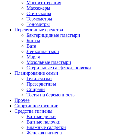
Магнитотерапия
Массажеры
Стетоскопы
Термометры
Тонометры
Перевязочные средства
Бактерицидные пластыри
Бинты
Вата
Лейкопластыри
Марля
Мозольные пластыри
Стерильные салфетки, повязки
Планирование семьи
Гели-смазки
Презервативы
Спирали
Тесты на беременность
Прочее
Спортивное питание
Средства гигиены
Ватные диски
Ватные палочки
Влажные салфетки
Женская гигиена