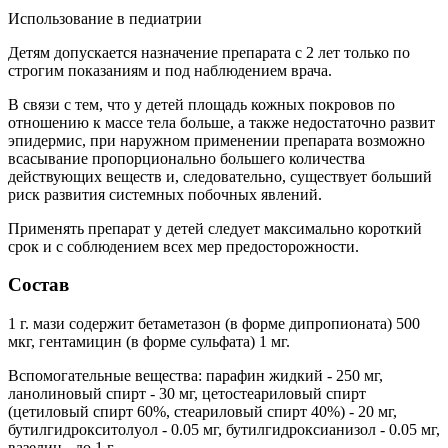
Использование в педиатрии
Детям допускается назначение препарата с 2 лет только по
строгим показаниям и под наблюдением врача.
В связи с тем, что у детей площадь кожных покровов по
отношению к массе тела больше, а также недостаточно развит
эпидермис, при наружном применении препарата возможно
всасывание пропорционально большего количества
действующих веществ и, следовательно, существует больший
риск развития системных побочных явлений.
Применять препарат у детей следует максимально короткий
срок и с соблюдением всех мер предосторожности.
Состав
1 г. мази содержит бетаметазон (в форме дипропионата) 500
мкг, гентамицин (в форме сульфата) 1 мг.
Вспомогательные вещества: парафин жидкий - 250 мг,
ланолиновый спирт - 30 мг, цетостеариловый спирт
(цетиловый спирт 60%, стеариловый спирт 40%) - 20 мг,
бутилгидрокситолуол - 0.05 мг, бутилгидроксианизол - 0.05 мг,
вазелин - до 1 г.