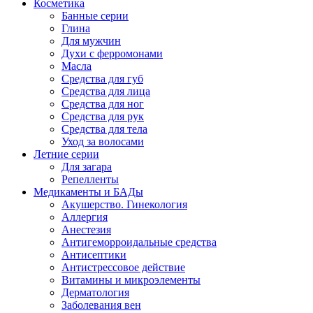
Косметика
Банные серии
Глина
Для мужчин
Духи с ферромонами
Масла
Средства для губ
Средства для лица
Средства для ног
Средства для рук
Средства для тела
Уход за волосами
Летние серии
Для загара
Репелленты
Медикаменты и БАДы
Акушерство. Гинекология
Аллергия
Анестезия
Антигеморроидальные средства
Антисептики
Антистрессовое действие
Витамины и микроэлементы
Дерматология
Заболевания вен