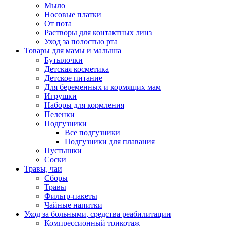
Мыло
Носовые платки
От пота
Растворы для контактных линз
Уход за полостью рта
Товары для мамы и малыша
Бутылочки
Детская косметика
Детское питание
Для беременных и кормящих мам
Игрушки
Наборы для кормления
Пеленки
Подгузники
Все подгузники
Подгузники для плавания
Пустышки
Соски
Травы, чаи
Сборы
Травы
Фильтр-пакеты
Чайные напитки
Уход за больными, средства реабилитации
Компрессионный трикотаж