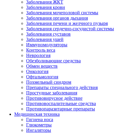
Заболевания ЖКТ
Заболевания крови
Заболевания мочеполовой системы
Заболевания органов дыхания
Заболевания печени и желчного пузыря
Заболевания сердечно-сосудистой системы
Заболевания суставов
Заболевания ушей
Иммуномодуляторы
Контроль веса
Неврология
Обезболивающие средства
Обмен веществ
Онкология
Офтальмология
Похмельный синдром
Препараты специального действия
Простудные заболевания
Противовирусное действие
Противовоспалительные средства
Противопаразитарные препараты
Медицинская техника
Гигиена носа
Глюкометры
Ингаляторы