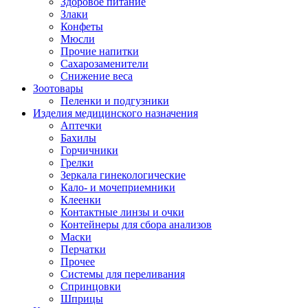
Здоровое питание
Злаки
Конфеты
Мюсли
Прочие напитки
Сахарозаменители
Снижение веса
Зоотовары
Пеленки и подгузники
Изделия медицинского назначения
Аптечки
Бахилы
Горчичники
Грелки
Зеркала гинекологические
Кало- и мочеприемники
Клеенки
Контактные линзы и очки
Контейнеры для сбора анализов
Маски
Перчатки
Прочее
Системы для переливания
Спринцовки
Шприцы