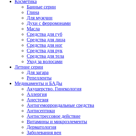
Косметика
Банные серии
Глина
Для мужчин
Духи с ферромонами
Масла
Средства для губ
Средства для лица
Средства для ног
Средства для рук
Средства для тела
Уход за волосами
Летние серии
Для загара
Репелленты
Медикаменты и БАДы
Акушерство. Гинекология
Аллергия
Анестезия
Антигеморроидальные средства
Антисептики
Антистрессовое действие
Витамины и микроэлементы
Дерматология
Заболевания вен