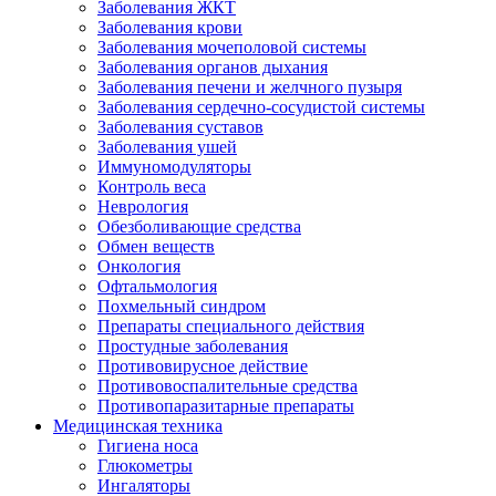
Заболевания ЖКТ
Заболевания крови
Заболевания мочеполовой системы
Заболевания органов дыхания
Заболевания печени и желчного пузыря
Заболевания сердечно-сосудистой системы
Заболевания суставов
Заболевания ушей
Иммуномодуляторы
Контроль веса
Неврология
Обезболивающие средства
Обмен веществ
Онкология
Офтальмология
Похмельный синдром
Препараты специального действия
Простудные заболевания
Противовирусное действие
Противовоспалительные средства
Противопаразитарные препараты
Медицинская техника
Гигиена носа
Глюкометры
Ингаляторы