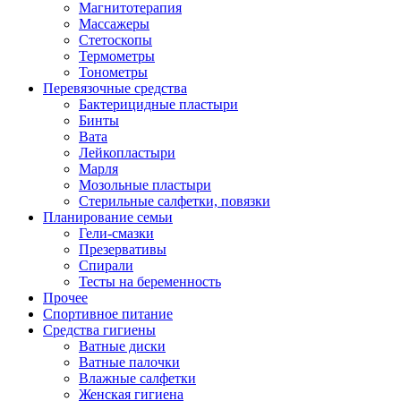
Магнитотерапия
Массажеры
Стетоскопы
Термометры
Тонометры
Перевязочные средства
Бактерицидные пластыри
Бинты
Вата
Лейкопластыри
Марля
Мозольные пластыри
Стерильные салфетки, повязки
Планирование семьи
Гели-смазки
Презервативы
Спирали
Тесты на беременность
Прочее
Спортивное питание
Средства гигиены
Ватные диски
Ватные палочки
Влажные салфетки
Женская гигиена