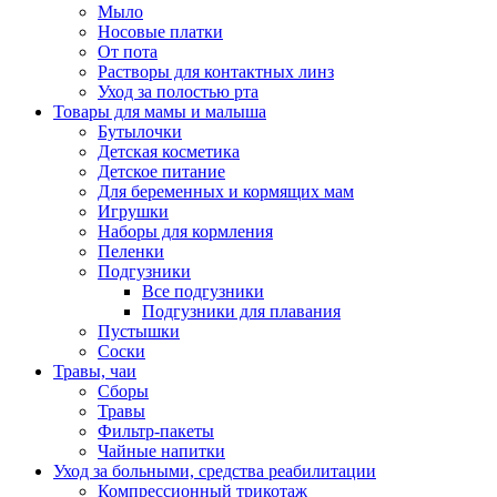
Мыло
Носовые платки
От пота
Растворы для контактных линз
Уход за полостью рта
Товары для мамы и малыша
Бутылочки
Детская косметика
Детское питание
Для беременных и кормящих мам
Игрушки
Наборы для кормления
Пеленки
Подгузники
Все подгузники
Подгузники для плавания
Пустышки
Соски
Травы, чаи
Сборы
Травы
Фильтр-пакеты
Чайные напитки
Уход за больными, средства реабилитации
Компрессионный трикотаж