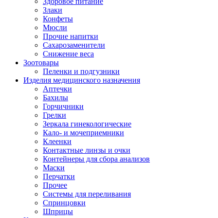
Здоровое питание
Злаки
Конфеты
Мюсли
Прочие напитки
Сахарозаменители
Снижение веса
Зоотовары
Пеленки и подгузники
Изделия медицинского назначения
Аптечки
Бахилы
Горчичники
Грелки
Зеркала гинекологические
Кало- и мочеприемники
Клеенки
Контактные линзы и очки
Контейнеры для сбора анализов
Маски
Перчатки
Прочее
Системы для переливания
Спринцовки
Шприцы