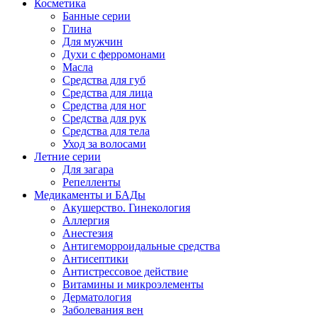
Косметика
Банные серии
Глина
Для мужчин
Духи с ферромонами
Масла
Средства для губ
Средства для лица
Средства для ног
Средства для рук
Средства для тела
Уход за волосами
Летние серии
Для загара
Репелленты
Медикаменты и БАДы
Акушерство. Гинекология
Аллергия
Анестезия
Антигеморроидальные средства
Антисептики
Антистрессовое действие
Витамины и микроэлементы
Дерматология
Заболевания вен