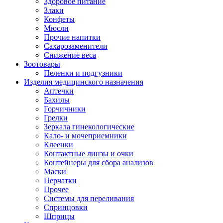
Здоровое питание
Злаки
Конфеты
Мюсли
Прочие напитки
Сахарозаменители
Снижение веса
Зоотовары
Пеленки и подгузники
Изделия медицинского назначения
Аптечки
Бахилы
Горчичники
Грелки
Зеркала гинекологические
Кало- и мочеприемники
Клеенки
Контактные линзы и очки
Контейнеры для сбора анализов
Маски
Перчатки
Прочее
Системы для переливания
Спринцовки
Шприцы