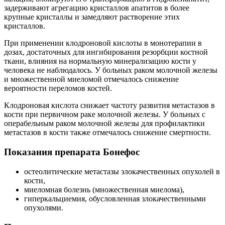
задерживают агрегацию кристаллов апатитов в более
крупные кристаллы и замедляют растворение этих
кристаллов.
При применении клодроновой кислоты в монотерапии в
дозах, достаточных для ингибирования резорбции костной
ткани, влияния на нормальную минерализацию кости у
человека не наблюдалось. У больных раком молочной железы
и множественной миеломой отмечалось снижение
вероятности переломов костей.
Клодроновая кислота снижает частоту развития метастазов в
кости при первичном раке молочной железы. У больных с
операбельным раком молочной железы для профилактики
метастазов в кости также отмечалось снижение смертности.
Показания препарата Бонефос
остеолитические метастазы злокачественных опухолей в
кости,
миеломная болезнь (множественная миелома),
гиперкальциемия, обусловленная злокачественными
опухолями.