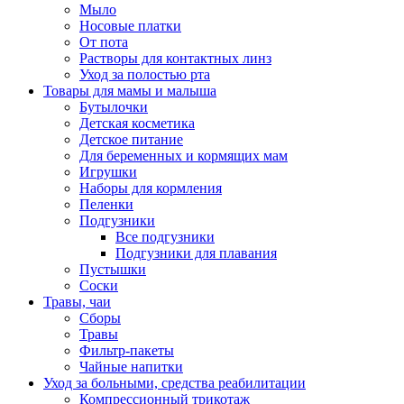
Мыло
Носовые платки
От пота
Растворы для контактных линз
Уход за полостью рта
Товары для мамы и малыша
Бутылочки
Детская косметика
Детское питание
Для беременных и кормящих мам
Игрушки
Наборы для кормления
Пеленки
Подгузники
Все подгузники
Подгузники для плавания
Пустышки
Соски
Травы, чаи
Сборы
Травы
Фильтр-пакеты
Чайные напитки
Уход за больными, средства реабилитации
Компрессионный трикотаж