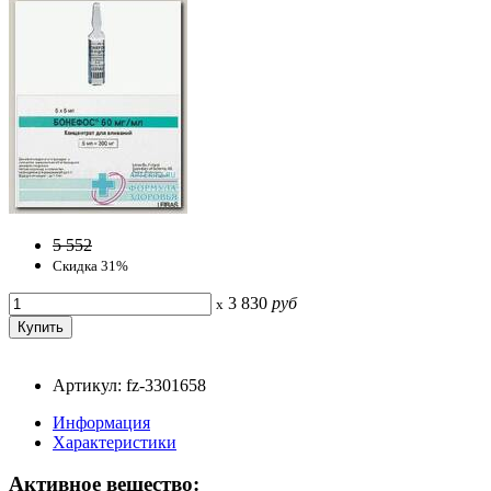
5 552
Скидка 31%
3 830
руб
x
Артикул: fz-3301658
Информация
Характеристики
Активное вещество: