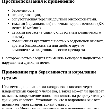
Противопоказания к применению
беременность,
период лактации,
сопутствующая терапия другими бисфосфонатами,
тяжелая (терминальная) почечная недостаточность (КК
менее 10 мл/мин),
детский возраст (в связи с отсутствием клинического
опыта),
повышенная чувствительность к клодроновой кислоте,
другим бисфосфонатам или любым другим
компонентам, входящим в состав препарата.
С осторожностью следует применять Бонефос у пациентов с
нарушением функции почек.
Применение при беременности и кормлении
грудью
Неизвестно, проникает ли клодроновая кислота через
плацентарный барьер у человека, а также может ли препарат
вызывать повреждение плода или влиять на репродуктивную
функцию человека. Установлено, что клодроновая кислота
проникает через плацентарный барьер у
животных.Неизвестно, проникает ли клодроновая кислота в