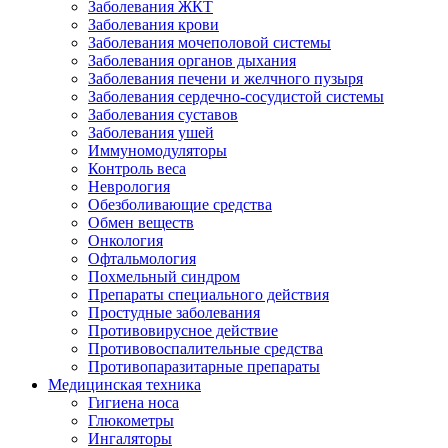
Заболевания ЖКТ
Заболевания крови
Заболевания мочеполовой системы
Заболевания органов дыхания
Заболевания печени и желчного пузыря
Заболевания сердечно-сосудистой системы
Заболевания суставов
Заболевания ушей
Иммуномодуляторы
Контроль веса
Неврология
Обезболивающие средства
Обмен веществ
Онкология
Офтальмология
Похмельный синдром
Препараты специального действия
Простудные заболевания
Противовирусное действие
Противовоспалительные средства
Противопаразитарные препараты
Медицинская техника
Гигиена носа
Глюкометры
Ингаляторы