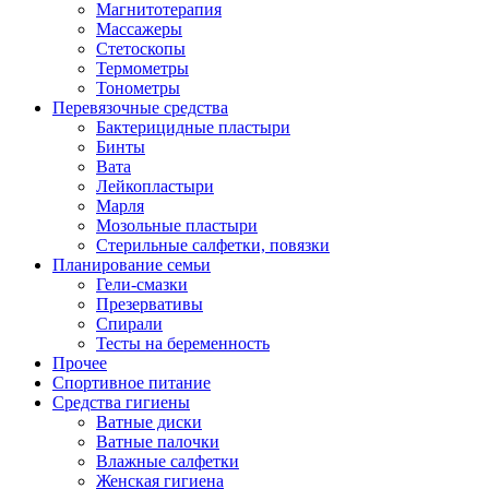
Магнитотерапия
Массажеры
Стетоскопы
Термометры
Тонометры
Перевязочные средства
Бактерицидные пластыри
Бинты
Вата
Лейкопластыри
Марля
Мозольные пластыри
Стерильные салфетки, повязки
Планирование семьи
Гели-смазки
Презервативы
Спирали
Тесты на беременность
Прочее
Спортивное питание
Средства гигиены
Ватные диски
Ватные палочки
Влажные салфетки
Женская гигиена