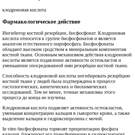
клодроновая кислота
Фармакологическое действие
Ингибитор костной резорбции, бисфосфонат. Клодроновая
кислота относится к группе бисфосфонатов и является
аналогом естественного пирофосфата. Бисфосфонаты
обладают высоким сродством к минеральным компонентам
костной ткани. Основным механизмом действия клодроновой
кислоты является подавление активности остеокластов и
уменьшение опосредованной ими резорбции костной ткани.
Способность клодроновой кислоты ингибировать резорбцию
костной ткани у людей была подтверждена в процессе
гистологических, кинетических и биохимических
исследований. Тем не менее, точные механизмы этого
процесса до конца не изучены.
Клодроновая кислота подавляет активность остеокластов,
уменьшая концентрацию кальция в сыворотке крови, а также
выделение кальция и гидроксипролина с мочой.
In vitro бисфосфонаты тормозят преципитацию фосфата
кальция, блокируют его трансформацию в гидроксиапатит,