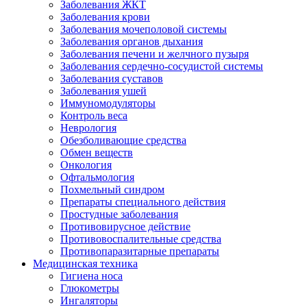
Заболевания ЖКТ
Заболевания крови
Заболевания мочеполовой системы
Заболевания органов дыхания
Заболевания печени и желчного пузыря
Заболевания сердечно-сосудистой системы
Заболевания суставов
Заболевания ушей
Иммуномодуляторы
Контроль веса
Неврология
Обезболивающие средства
Обмен веществ
Онкология
Офтальмология
Похмельный синдром
Препараты специального действия
Простудные заболевания
Противовирусное действие
Противовоспалительные средства
Противопаразитарные препараты
Медицинская техника
Гигиена носа
Глюкометры
Ингаляторы