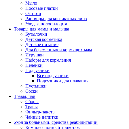
Мыло
Носовые платки
От пота
Растворы для контактных линз
Уход за полостью рта
Товары для мамы и малыша
Бутылочки
Детская косметика
Детское питание
Для беременных и кормящих мам
Игрушки
Наборы для кормления
Пеленки
Подгузники
Все подгузники
Подгузники для плавания
Пустышки
Соски
Травы, чаи
Сборы
Травы
Фильтр-пакеты
Чайные напитки
Уход за больными, средства реабилитации
Компрессионный трикотаж