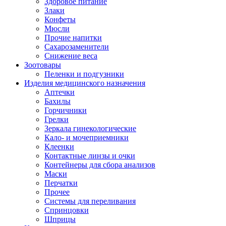
Здоровое питание
Злаки
Конфеты
Мюсли
Прочие напитки
Сахарозаменители
Снижение веса
Зоотовары
Пеленки и подгузники
Изделия медицинского назначения
Аптечки
Бахилы
Горчичники
Грелки
Зеркала гинекологические
Кало- и мочеприемники
Клеенки
Контактные линзы и очки
Контейнеры для сбора анализов
Маски
Перчатки
Прочее
Системы для переливания
Спринцовки
Шприцы