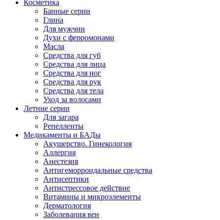
Косметика
Банные серии
Глина
Для мужчин
Духи с ферромонами
Масла
Средства для губ
Средства для лица
Средства для ног
Средства для рук
Средства для тела
Уход за волосами
Летние серии
Для загара
Репелленты
Медикаменты и БАДы
Акушерство. Гинекология
Аллергия
Анестезия
Антигеморроидальные средства
Антисептики
Антистрессовое действие
Витамины и микроэлементы
Дерматология
Заболевания вен