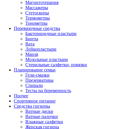
Магнитотерапия
Массажеры
Стетоскопы
Термометры
Тонометры
Перевязочные средства
Бактерицидные пластыри
Бинты
Вата
Лейкопластыри
Марля
Мозольные пластыри
Стерильные салфетки, повязки
Планирование семьи
Гели-смазки
Презервативы
Спирали
Тесты на беременность
Прочее
Спортивное питание
Средства гигиены
Ватные диски
Ватные палочки
Влажные салфетки
Женская гигиена