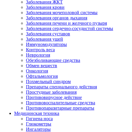
Заболевания ЖКТ
Заболевания крови
Заболевания мочеполовой системы
Заболевания органов дыхания
Заболевания печени и желчного пузыря
Заболевания сердечно-сосудистой системы
Заболевания суставов
Заболевания ушей
Иммуномодуляторы
Контроль веса
Неврология
Обезболивающие средства
Обмен веществ
Онкология
Офтальмология
Похмельный синдром
Препараты специального действия
Простудные заболевания
Противовирусное действие
Противовоспалительные средства
Противопаразитарные препараты
Медицинская техника
Гигиена носа
Глюкометры
Ингаляторы