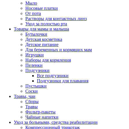
Мыло
Носовые платки
От пота
Растворы для контактных линз
Уход за полостью рта
Товары для мамы и малыша
Бутылочки
Детская косметика
Детское питание
Для беременных и кормящих мам
Игрушки
Наборы для кормления
Пеленки
Подгузники
Все подгузники
Подгузники для плавания
Пустышки
Соски
Травы, чаи
Сборы
Травы
Фильтр-пакеты
Чайные напитки
Уход за больными, средства реабилитации
Компрессионный трикотаж