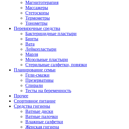
Магнитотерапия
Массажеры
Стетоскопы
Термометры
Тонометры
Перевязочные средства
Бактерицидные пластыри
Бинты
Вата
Лейкопластыри
Марля
Мозольные пластыри
Стерильные салфетки, повязки
Планирование семьи
Гели-смазки
Презервативы
Спирали
Тесты на беременность
Прочее
Спортивное питание
Средства гигиены
Ватные диски
Ватные палочки
Влажные салфетки
Женская гигиена