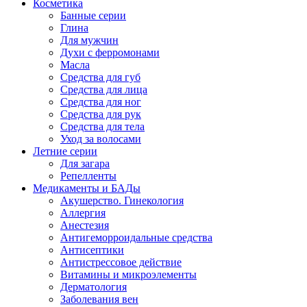
Косметика
Банные серии
Глина
Для мужчин
Духи с ферромонами
Масла
Средства для губ
Средства для лица
Средства для ног
Средства для рук
Средства для тела
Уход за волосами
Летние серии
Для загара
Репелленты
Медикаменты и БАДы
Акушерство. Гинекология
Аллергия
Анестезия
Антигеморроидальные средства
Антисептики
Антистрессовое действие
Витамины и микроэлементы
Дерматология
Заболевания вен