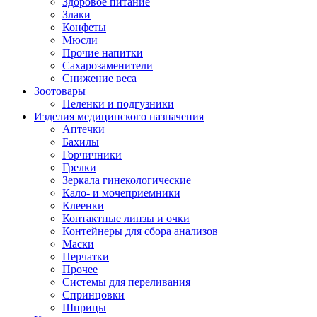
Здоровое питание
Злаки
Конфеты
Мюсли
Прочие напитки
Сахарозаменители
Снижение веса
Зоотовары
Пеленки и подгузники
Изделия медицинского назначения
Аптечки
Бахилы
Горчичники
Грелки
Зеркала гинекологические
Кало- и мочеприемники
Клеенки
Контактные линзы и очки
Контейнеры для сбора анализов
Маски
Перчатки
Прочее
Системы для переливания
Спринцовки
Шприцы