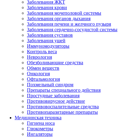
Заболевания ЖКТ
Заболевания крови
Заболевания мочеполовой системы
Заболевания органов дыхания
Заболевания печени и желчного пузыря
Заболевания сердечно-сосудистой системы
Заболевания суставов
Заболевания ушей
Иммуномодуляторы
Контроль веса
Неврология
Обезболивающие средства
Обмен веществ
Онкология
Офтальмология
Похмельный синдром
Препараты специального действия
Простудные заболевания
Противовирусное действие
Противовоспалительные средства
Противопаразитарные препараты
Медицинская техника
Гигиена носа
Глюкометры
Ингаляторы