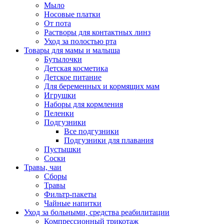
Мыло
Носовые платки
От пота
Растворы для контактных линз
Уход за полостью рта
Товары для мамы и малыша
Бутылочки
Детская косметика
Детское питание
Для беременных и кормящих мам
Игрушки
Наборы для кормления
Пеленки
Подгузники
Все подгузники
Подгузники для плавания
Пустышки
Соски
Травы, чаи
Сборы
Травы
Фильтр-пакеты
Чайные напитки
Уход за больными, средства реабилитации
Компрессионный трикотаж