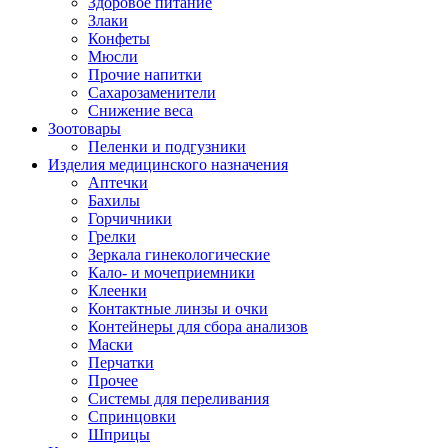
Здоровое питание
Злаки
Конфеты
Мюсли
Прочие напитки
Сахарозаменители
Снижение веса
Зоотовары
Пеленки и подгузники
Изделия медицинского назначения
Аптечки
Бахилы
Горчичники
Грелки
Зеркала гинекологические
Кало- и мочеприемники
Клеенки
Контактные линзы и очки
Контейнеры для сбора анализов
Маски
Перчатки
Прочее
Системы для переливания
Спринцовки
Шприцы