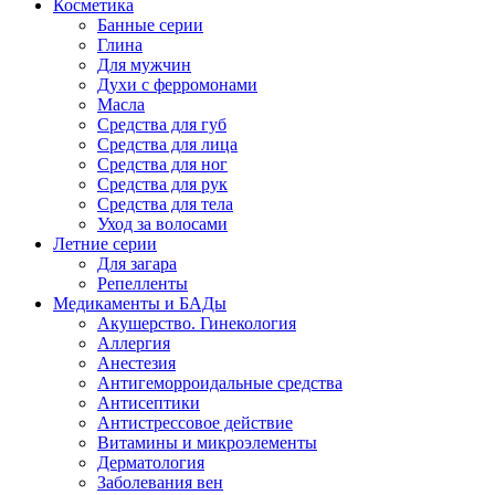
Косметика
Банные серии
Глина
Для мужчин
Духи с ферромонами
Масла
Средства для губ
Средства для лица
Средства для ног
Средства для рук
Средства для тела
Уход за волосами
Летние серии
Для загара
Репелленты
Медикаменты и БАДы
Акушерство. Гинекология
Аллергия
Анестезия
Антигеморроидальные средства
Антисептики
Антистрессовое действие
Витамины и микроэлементы
Дерматология
Заболевания вен