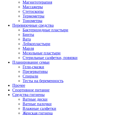
Магнитотерапия
Массажеры
Стетоскопы
Термометры
Тонометры
Перевязочные средства
Бактерицидные пластыри
Бинты
Вата
Лейкопластыри
Марля
Мозольные пластыри
Стерильные салфетки, повязки
Планирование семьи
Гели-смазки
Презервативы
Спирали
Тесты на беременность
Прочее
Спортивное питание
Средства гигиены
Ватные диски
Ватные палочки
Влажные салфетки
Женская гигиена