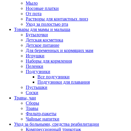
Мыло
Носовые платки
От пота
Растворы для контактных линз
Уход за полостью рта
Товары для мамы и малыша
Бутылочки
Детская косметика
Детское питание
Для беременных и кормящих мам
Игрушки
Наборы для кормления
Пеленки
Подгузники
Все подгузники
Подгузники для плавания
Пустышки
Соски
Травы, чаи
Сборы
Травы
Фильтр-пакеты
Чайные напитки
Уход за больными, средства реабилитации
Компрессионный трикотаж