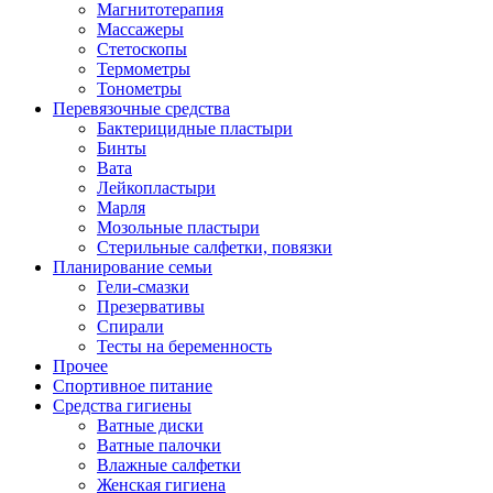
Магнитотерапия
Массажеры
Стетоскопы
Термометры
Тонометры
Перевязочные средства
Бактерицидные пластыри
Бинты
Вата
Лейкопластыри
Марля
Мозольные пластыри
Стерильные салфетки, повязки
Планирование семьи
Гели-смазки
Презервативы
Спирали
Тесты на беременность
Прочее
Спортивное питание
Средства гигиены
Ватные диски
Ватные палочки
Влажные салфетки
Женская гигиена