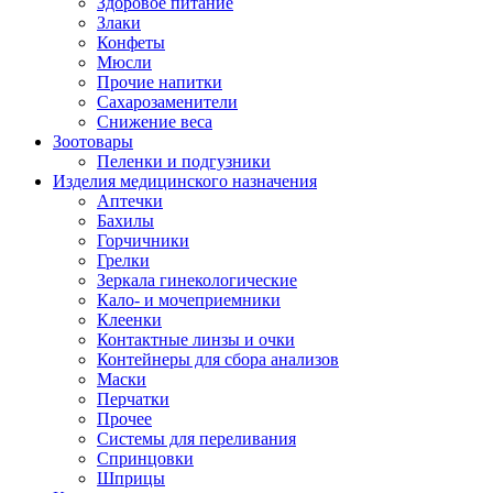
Здоровое питание
Злаки
Конфеты
Мюсли
Прочие напитки
Сахарозаменители
Снижение веса
Зоотовары
Пеленки и подгузники
Изделия медицинского назначения
Аптечки
Бахилы
Горчичники
Грелки
Зеркала гинекологические
Кало- и мочеприемники
Клеенки
Контактные линзы и очки
Контейнеры для сбора анализов
Маски
Перчатки
Прочее
Системы для переливания
Спринцовки
Шприцы