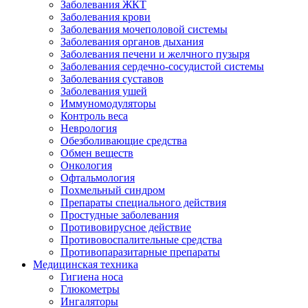
Заболевания ЖКТ
Заболевания крови
Заболевания мочеполовой системы
Заболевания органов дыхания
Заболевания печени и желчного пузыря
Заболевания сердечно-сосудистой системы
Заболевания суставов
Заболевания ушей
Иммуномодуляторы
Контроль веса
Неврология
Обезболивающие средства
Обмен веществ
Онкология
Офтальмология
Похмельный синдром
Препараты специального действия
Простудные заболевания
Противовирусное действие
Противовоспалительные средства
Противопаразитарные препараты
Медицинская техника
Гигиена носа
Глюкометры
Ингаляторы