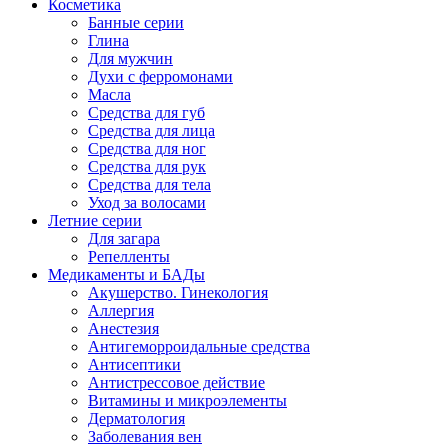
Косметика
Банные серии
Глина
Для мужчин
Духи с ферромонами
Масла
Средства для губ
Средства для лица
Средства для ног
Средства для рук
Средства для тела
Уход за волосами
Летние серии
Для загара
Репелленты
Медикаменты и БАДы
Акушерство. Гинекология
Аллергия
Анестезия
Антигеморроидальные средства
Антисептики
Антистрессовое действие
Витамины и микроэлементы
Дерматология
Заболевания вен