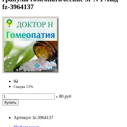
fz-3964137
92
Скидка 13%
80
руб
x
Артикул: fz-3964137