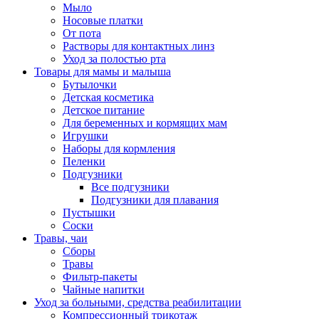
Мыло
Носовые платки
От пота
Растворы для контактных линз
Уход за полостью рта
Товары для мамы и малыша
Бутылочки
Детская косметика
Детское питание
Для беременных и кормящих мам
Игрушки
Наборы для кормления
Пеленки
Подгузники
Все подгузники
Подгузники для плавания
Пустышки
Соски
Травы, чаи
Сборы
Травы
Фильтр-пакеты
Чайные напитки
Уход за больными, средства реабилитации
Компрессионный трикотаж