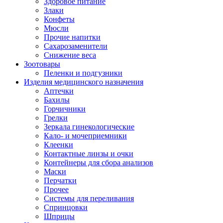
Здоровое питание
Злаки
Конфеты
Мюсли
Прочие напитки
Сахарозаменители
Снижение веса
Зоотовары
Пеленки и подгузники
Изделия медицинского назначения
Аптечки
Бахилы
Горчичники
Грелки
Зеркала гинекологические
Кало- и мочеприемники
Клеенки
Контактные линзы и очки
Контейнеры для сбора анализов
Маски
Перчатки
Прочее
Системы для переливания
Спринцовки
Шприцы