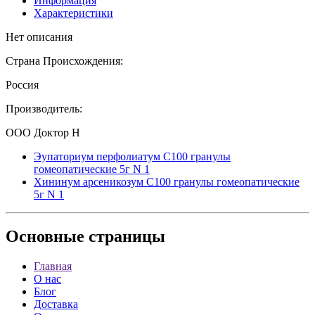
Информация
Характеристики
Нет описания
Страна Происхождения:
Россия
Производитель:
ООО Доктор Н
Эупаториум перфолиатум С100 гранулы
гомеопатические 5г N 1
Хининум арсеникозум C100 гранулы гомеопатические
5г N 1
Основные
страницы
Главная
О нас
Блог
Доставка