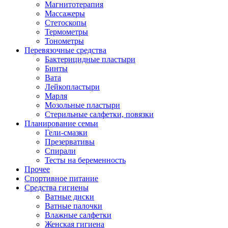
Магнитотерапия
Массажеры
Стетоскопы
Термометры
Тонометры
Перевязочные средства
Бактерицидные пластыри
Бинты
Вата
Лейкопластыри
Марля
Мозольные пластыри
Стерильные салфетки, повязки
Планирование семьи
Гели-смазки
Презервативы
Спирали
Тесты на беременность
Прочее
Спортивное питание
Средства гигиены
Ватные диски
Ватные палочки
Влажные салфетки
Женская гигиена