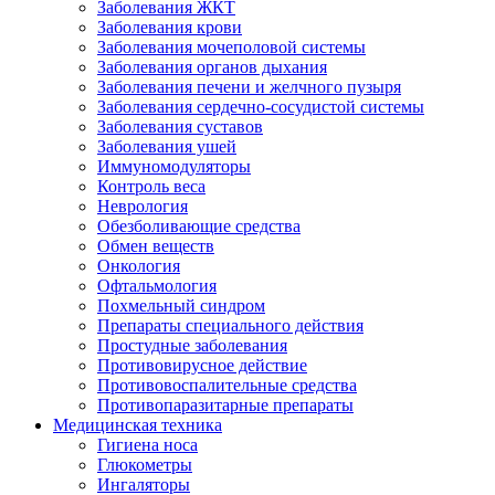
Заболевания ЖКТ
Заболевания крови
Заболевания мочеполовой системы
Заболевания органов дыхания
Заболевания печени и желчного пузыря
Заболевания сердечно-сосудистой системы
Заболевания суставов
Заболевания ушей
Иммуномодуляторы
Контроль веса
Неврология
Обезболивающие средства
Обмен веществ
Онкология
Офтальмология
Похмельный синдром
Препараты специального действия
Простудные заболевания
Противовирусное действие
Противовоспалительные средства
Противопаразитарные препараты
Медицинская техника
Гигиена носа
Глюкометры
Ингаляторы