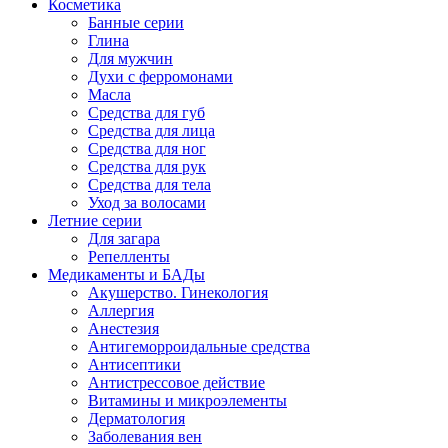
Косметика
Банные серии
Глина
Для мужчин
Духи с ферромонами
Масла
Средства для губ
Средства для лица
Средства для ног
Средства для рук
Средства для тела
Уход за волосами
Летние серии
Для загара
Репелленты
Медикаменты и БАДы
Акушерство. Гинекология
Аллергия
Анестезия
Антигеморроидальные средства
Антисептики
Антистрессовое действие
Витамины и микроэлементы
Дерматология
Заболевания вен