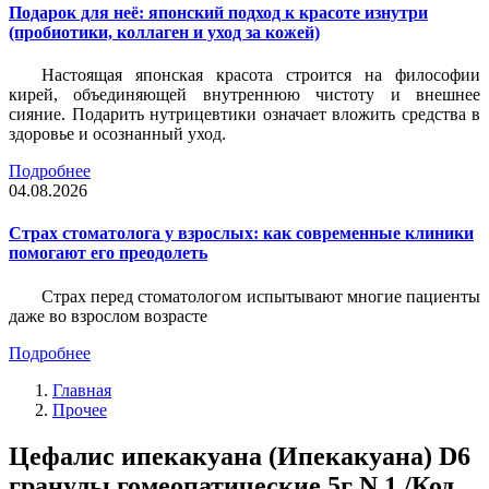
Подарок для неё: японский подход к красоте изнутри
(пробиотики, коллаген и уход за кожей)
Настоящая японская красота строится на философии
кирей, объединяющей внутреннюю чистоту и внешнее
сияние. Подарить нутрицевтики означает вложить средства в
здоровье и осознанный уход.
Подробнее
04.08.2026
Страх стоматолога у взрослых: как современные клиники
помогают его преодолеть
Страх перед стоматологом испытывают многие пациенты
даже во взрослом возрасте
Подробнее
Главная
Прочее
Цефалис ипекакуана (Ипекакуана) D6
гранулы гомеопатические 5г N 1 /Код