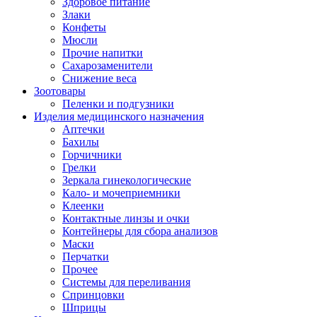
Здоровое питание
Злаки
Конфеты
Мюсли
Прочие напитки
Сахарозаменители
Снижение веса
Зоотовары
Пеленки и подгузники
Изделия медицинского назначения
Аптечки
Бахилы
Горчичники
Грелки
Зеркала гинекологические
Кало- и мочеприемники
Клеенки
Контактные линзы и очки
Контейнеры для сбора анализов
Маски
Перчатки
Прочее
Системы для переливания
Спринцовки
Шприцы