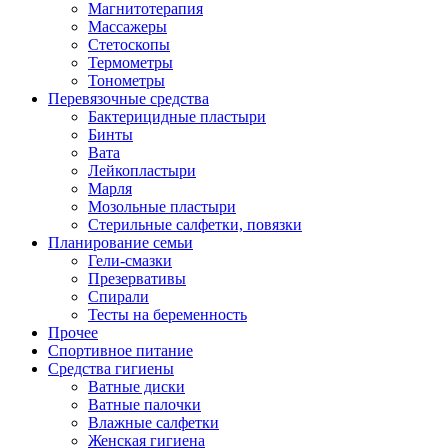
Магнитотерапия
Массажеры
Стетоскопы
Термометры
Тонометры
Перевязочные средства
Бактерицидные пластыри
Бинты
Вата
Лейкопластыри
Марля
Мозольные пластыри
Стерильные салфетки, повязки
Планирование семьи
Гели-смазки
Презервативы
Спирали
Тесты на беременность
Прочее
Спортивное питание
Средства гигиены
Ватные диски
Ватные палочки
Влажные салфетки
Женская гигиена