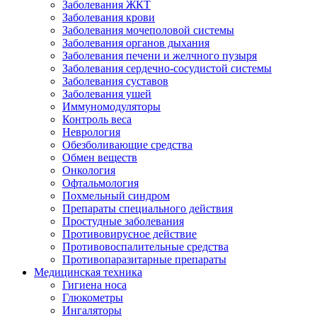
Заболевания ЖКТ
Заболевания крови
Заболевания мочеполовой системы
Заболевания органов дыхания
Заболевания печени и желчного пузыря
Заболевания сердечно-сосудистой системы
Заболевания суставов
Заболевания ушей
Иммуномодуляторы
Контроль веса
Неврология
Обезболивающие средства
Обмен веществ
Онкология
Офтальмология
Похмельный синдром
Препараты специального действия
Простудные заболевания
Противовирусное действие
Противовоспалительные средства
Противопаразитарные препараты
Медицинская техника
Гигиена носа
Глюкометры
Ингаляторы