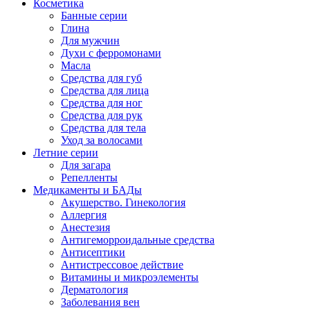
Косметика
Банные серии
Глина
Для мужчин
Духи с ферромонами
Масла
Средства для губ
Средства для лица
Средства для ног
Средства для рук
Средства для тела
Уход за волосами
Летние серии
Для загара
Репелленты
Медикаменты и БАДы
Акушерство. Гинекология
Аллергия
Анестезия
Антигеморроидальные средства
Антисептики
Антистрессовое действие
Витамины и микроэлементы
Дерматология
Заболевания вен