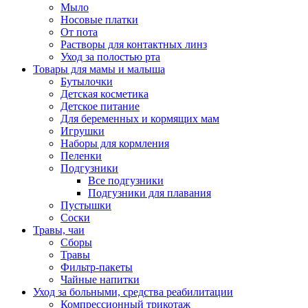
Мыло
Носовые платки
От пота
Растворы для контактных линз
Уход за полостью рта
Товары для мамы и малыша
Бутылочки
Детская косметика
Детское питание
Для беременных и кормящих мам
Игрушки
Наборы для кормления
Пеленки
Подгузники
Все подгузники
Подгузники для плавания
Пустышки
Соски
Травы, чаи
Сборы
Травы
Фильтр-пакеты
Чайные напитки
Уход за больными, средства реабилитации
Компрессионный трикотаж