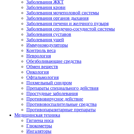
Заболевания ЖКТ
Заболевания крови
Заболевания мочеполовой системы
Заболевания органов дыхания
Заболевания печени и желчного пузыря
Заболевания сердечно-сосудистой системы
Заболевания суставов
Заболевания ушей
Иммуномодуляторы
Контроль веса
Неврология
Обезболивающие средства
Обмен веществ
Онкология
Офтальмология
Похмельный синдром
Препараты специального действия
Простудные заболевания
Противовирусное действие
Противовоспалительные средства
Противопаразитарные препараты
Медицинская техника
Гигиена носа
Глюкометры
Ингаляторы