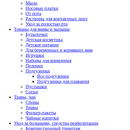
Мыло
Носовые платки
От пота
Растворы для контактных линз
Уход за полостью рта
Товары для мамы и малыша
Бутылочки
Детская косметика
Детское питание
Для беременных и кормящих мам
Игрушки
Наборы для кормления
Пеленки
Подгузники
Все подгузники
Подгузники для плавания
Пустышки
Соски
Травы, чаи
Сборы
Травы
Фильтр-пакеты
Чайные напитки
Уход за больными, средства реабилитации
Компрессионный трикотаж