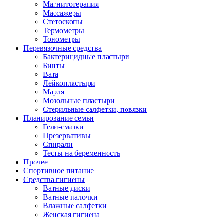
Магнитотерапия
Массажеры
Стетоскопы
Термометры
Тонометры
Перевязочные средства
Бактерицидные пластыри
Бинты
Вата
Лейкопластыри
Марля
Мозольные пластыри
Стерильные салфетки, повязки
Планирование семьи
Гели-смазки
Презервативы
Спирали
Тесты на беременность
Прочее
Спортивное питание
Средства гигиены
Ватные диски
Ватные палочки
Влажные салфетки
Женская гигиена