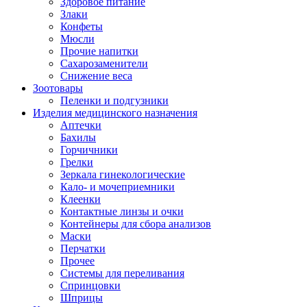
Здоровое питание
Злаки
Конфеты
Мюсли
Прочие напитки
Сахарозаменители
Снижение веса
Зоотовары
Пеленки и подгузники
Изделия медицинского назначения
Аптечки
Бахилы
Горчичники
Грелки
Зеркала гинекологические
Кало- и мочеприемники
Клеенки
Контактные линзы и очки
Контейнеры для сбора анализов
Маски
Перчатки
Прочее
Системы для переливания
Спринцовки
Шприцы