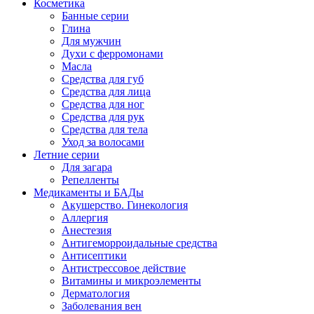
Косметика
Банные серии
Глина
Для мужчин
Духи с ферромонами
Масла
Средства для губ
Средства для лица
Средства для ног
Средства для рук
Средства для тела
Уход за волосами
Летние серии
Для загара
Репелленты
Медикаменты и БАДы
Акушерство. Гинекология
Аллергия
Анестезия
Антигеморроидальные средства
Антисептики
Антистрессовое действие
Витамины и микроэлементы
Дерматология
Заболевания вен