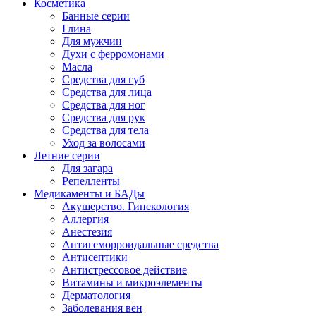
Косметика
Банные серии
Глина
Для мужчин
Духи с ферромонами
Масла
Средства для губ
Средства для лица
Средства для ног
Средства для рук
Средства для тела
Уход за волосами
Летние серии
Для загара
Репелленты
Медикаменты и БАДы
Акушерство. Гинекология
Аллергия
Анестезия
Антигеморроидальные средства
Антисептики
Антистрессовое действие
Витамины и микроэлементы
Дерматология
Заболевания вен