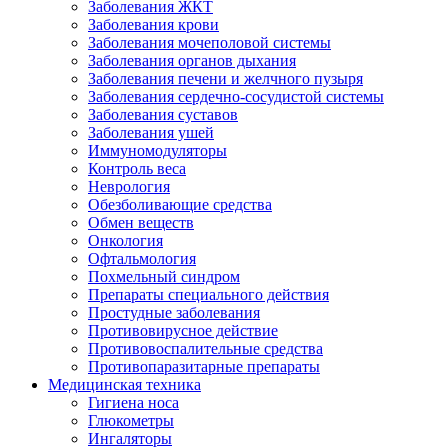
Заболевания ЖКТ
Заболевания крови
Заболевания мочеполовой системы
Заболевания органов дыхания
Заболевания печени и желчного пузыря
Заболевания сердечно-сосудистой системы
Заболевания суставов
Заболевания ушей
Иммуномодуляторы
Контроль веса
Неврология
Обезболивающие средства
Обмен веществ
Онкология
Офтальмология
Похмельный синдром
Препараты специального действия
Простудные заболевания
Противовирусное действие
Противовоспалительные средства
Противопаразитарные препараты
Медицинская техника
Гигиена носа
Глюкометры
Ингаляторы