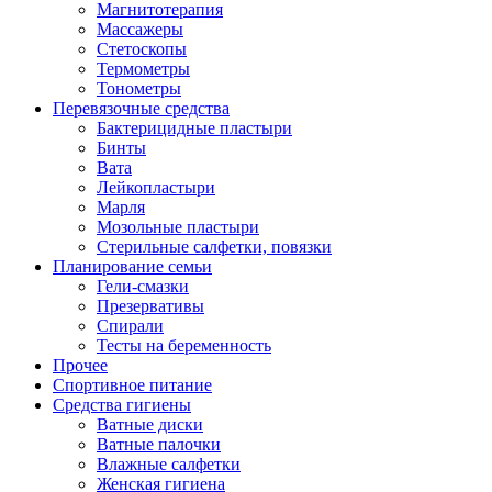
Магнитотерапия
Массажеры
Стетоскопы
Термометры
Тонометры
Перевязочные средства
Бактерицидные пластыри
Бинты
Вата
Лейкопластыри
Марля
Мозольные пластыри
Стерильные салфетки, повязки
Планирование семьи
Гели-смазки
Презервативы
Спирали
Тесты на беременность
Прочее
Спортивное питание
Средства гигиены
Ватные диски
Ватные палочки
Влажные салфетки
Женская гигиена