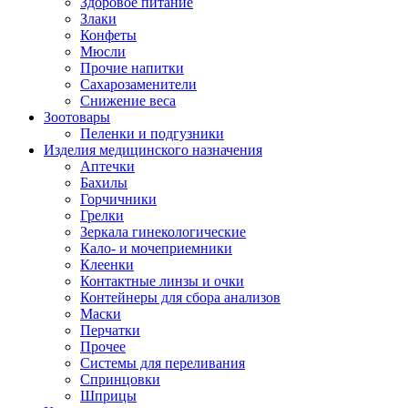
Здоровое питание
Злаки
Конфеты
Мюсли
Прочие напитки
Сахарозаменители
Снижение веса
Зоотовары
Пеленки и подгузники
Изделия медицинского назначения
Аптечки
Бахилы
Горчичники
Грелки
Зеркала гинекологические
Кало- и мочеприемники
Клеенки
Контактные линзы и очки
Контейнеры для сбора анализов
Маски
Перчатки
Прочее
Системы для переливания
Спринцовки
Шприцы