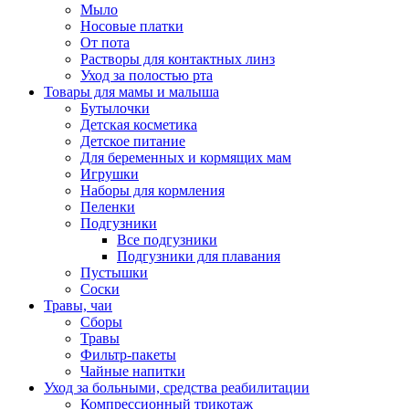
Мыло
Носовые платки
От пота
Растворы для контактных линз
Уход за полостью рта
Товары для мамы и малыша
Бутылочки
Детская косметика
Детское питание
Для беременных и кормящих мам
Игрушки
Наборы для кормления
Пеленки
Подгузники
Все подгузники
Подгузники для плавания
Пустышки
Соски
Травы, чаи
Сборы
Травы
Фильтр-пакеты
Чайные напитки
Уход за больными, средства реабилитации
Компрессионный трикотаж