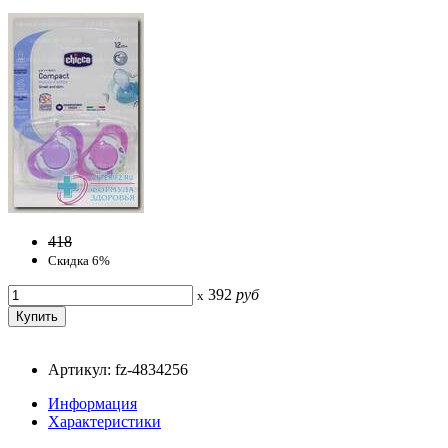
418
Скидка 6%
392
руб
x
Артикул: fz-4834256
Информация
Характеристики