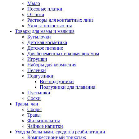
Мыло
Носовые платки
От пота
Растворы для контактных линз
Уход за полостью рта
Товары для мамы и малыша
Бутылочки
Детская косметика
Детское питание
Для беременных и кормящих мам
Игрушки
Наборы для кормления
Пеленки
Подгузники
Все подгузники
Подгузники для плавания
Пустышки
Соски
Травы, чаи
Сборы
Травы
Фильтр-пакеты
Чайные напитки
Уход за больными, средства реабилитации
Компрессионный трикотаж