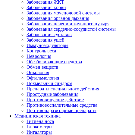
Заболевания ЖКТ
Заболевания крови
Заболевания мочеполовой системы
Заболевания органов дыхания
Заболевания печени и желчного пузыря
Заболевания сердечно-сосудистой системы
Заболевания суставов
Заболевания ушей
Иммуномодуляторы
Контроль веса
Неврология
Обезболивающие средства
Обмен веществ
Онкология
Офтальмология
Похмельный синдром
Препараты специального действия
Простудные заболевания
Противовирусное действие
Противовоспалительные средства
Противопаразитарные препараты
Медицинская техника
Гигиена носа
Глюкометры
Ингаляторы