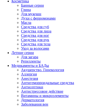
Косметика
Банные серии
Глина
Для мужчин
Духи с ферромонами
Масла
Средства для губ
Средства для лица
Средства для ног
Средства для рук
Средства для тела
Уход за волосами
Летние серии
Для загара
Репелленты
Медикаменты и БАДы
Акушерство. Гинекология
Аллергия
Анестезия
Антигеморроидальные средства
Антисептики
Антистрессовое действие
Витамины и микроэлементы
Дерматология
Заболевания вен