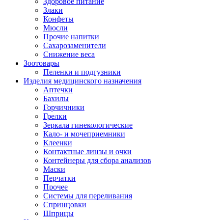
Здоровое питание
Злаки
Конфеты
Мюсли
Прочие напитки
Сахарозаменители
Снижение веса
Зоотовары
Пеленки и подгузники
Изделия медицинского назначения
Аптечки
Бахилы
Горчичники
Грелки
Зеркала гинекологические
Кало- и мочеприемники
Клеенки
Контактные линзы и очки
Контейнеры для сбора анализов
Маски
Перчатки
Прочее
Системы для переливания
Спринцовки
Шприцы