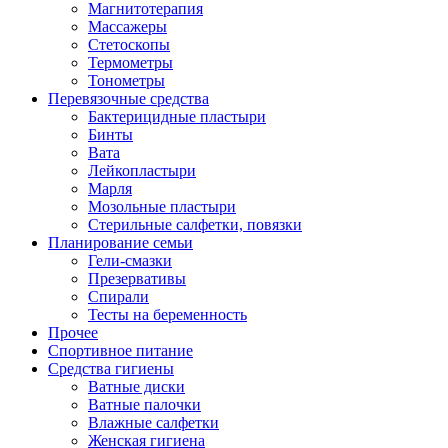
Магнитотерапия
Массажеры
Стетоскопы
Термометры
Тонометры
Перевязочные средства
Бактерицидные пластыри
Бинты
Вата
Лейкопластыри
Марля
Мозольные пластыри
Стерильные салфетки, повязки
Планирование семьи
Гели-смазки
Презервативы
Спирали
Тесты на беременность
Прочее
Спортивное питание
Средства гигиены
Ватные диски
Ватные палочки
Влажные салфетки
Женская гигиена