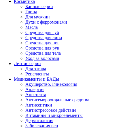
Косметика
Банные серии
Глина
Для мужчин
Духи с ферромонами
Масла
Средства для губ
Средства для лица
Средства для ног
Средства для рук
Средства для тела
Уход за волосами
Летние серии
Для загара
Репелленты
Медикаменты и БАДы
Акушерство. Гинекология
Аллергия
Анестезия
Антигеморроидальные средства
Антисептики
Антистрессовое действие
Витамины и микроэлементы
Дерматология
Заболевания вен