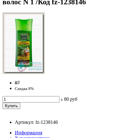
волос N 1 /Код fz-1238146
87
Скидка 8%
80
руб
x
Артикул: fz-1238146
Информация