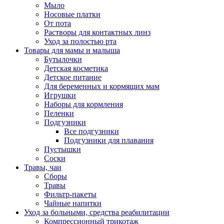
Мыло
Носовые платки
От пота
Растворы для контактных линз
Уход за полостью рта
Товары для мамы и малыша
Бутылочки
Детская косметика
Детское питание
Для беременных и кормящих мам
Игрушки
Наборы для кормления
Пеленки
Подгузники
Все подгузники
Подгузники для плавания
Пустышки
Соски
Травы, чаи
Сборы
Травы
Фильтр-пакеты
Чайные напитки
Уход за больными, средства реабилитации
Компрессионный трикотаж