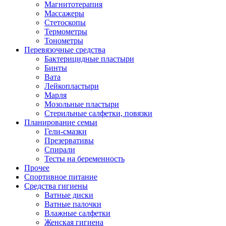
Магнитотерапия
Массажеры
Стетоскопы
Термометры
Тонометры
Перевязочные средства
Бактерицидные пластыри
Бинты
Вата
Лейкопластыри
Марля
Мозольные пластыри
Стерильные салфетки, повязки
Планирование семьи
Гели-смазки
Презервативы
Спирали
Тесты на беременность
Прочее
Спортивное питание
Средства гигиены
Ватные диски
Ватные палочки
Влажные салфетки
Женская гигиена