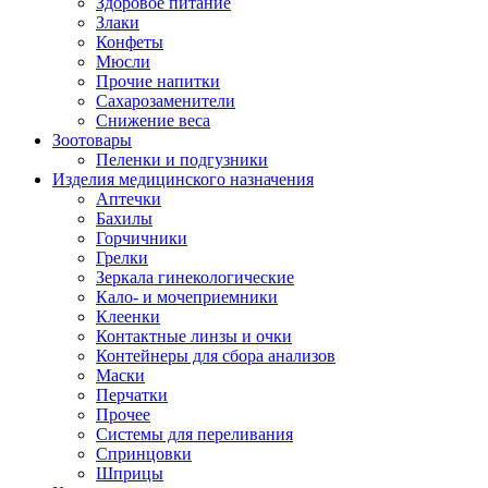
Здоровое питание
Злаки
Конфеты
Мюсли
Прочие напитки
Сахарозаменители
Снижение веса
Зоотовары
Пеленки и подгузники
Изделия медицинского назначения
Аптечки
Бахилы
Горчичники
Грелки
Зеркала гинекологические
Кало- и мочеприемники
Клеенки
Контактные линзы и очки
Контейнеры для сбора анализов
Маски
Перчатки
Прочее
Системы для переливания
Спринцовки
Шприцы