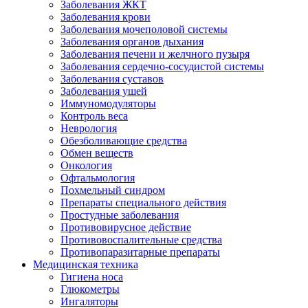
Заболевания ЖКТ
Заболевания крови
Заболевания мочеполовой системы
Заболевания органов дыхания
Заболевания печени и желчного пузыря
Заболевания сердечно-сосудистой системы
Заболевания суставов
Заболевания ушей
Иммуномодуляторы
Контроль веса
Неврология
Обезболивающие средства
Обмен веществ
Онкология
Офтальмология
Похмельный синдром
Препараты специального действия
Простудные заболевания
Противовирусное действие
Противовоспалительные средства
Противопаразитарные препараты
Медицинская техника
Гигиена носа
Глюкометры
Ингаляторы