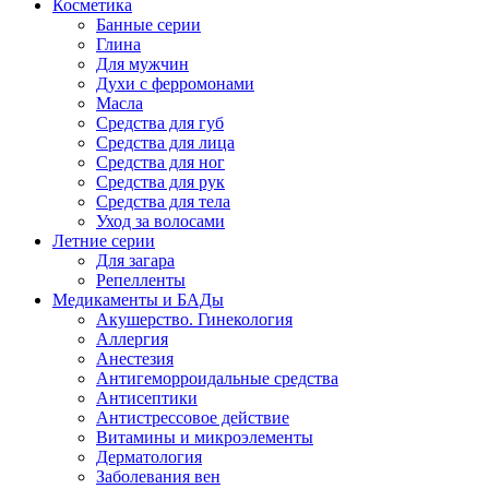
Косметика
Банные серии
Глина
Для мужчин
Духи с ферромонами
Масла
Средства для губ
Средства для лица
Средства для ног
Средства для рук
Средства для тела
Уход за волосами
Летние серии
Для загара
Репелленты
Медикаменты и БАДы
Акушерство. Гинекология
Аллергия
Анестезия
Антигеморроидальные средства
Антисептики
Антистрессовое действие
Витамины и микроэлементы
Дерматология
Заболевания вен