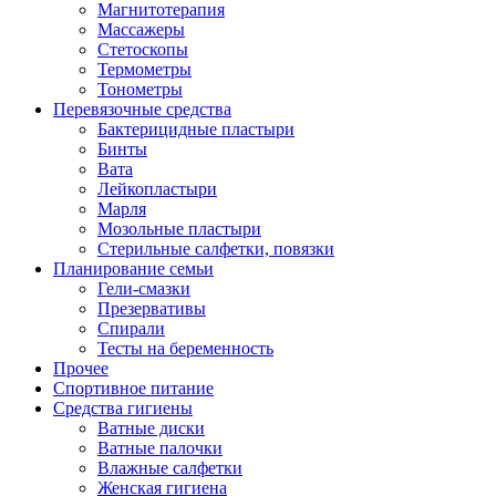
Магнитотерапия
Массажеры
Стетоскопы
Термометры
Тонометры
Перевязочные средства
Бактерицидные пластыри
Бинты
Вата
Лейкопластыри
Марля
Мозольные пластыри
Стерильные салфетки, повязки
Планирование семьи
Гели-смазки
Презервативы
Спирали
Тесты на беременность
Прочее
Спортивное питание
Средства гигиены
Ватные диски
Ватные палочки
Влажные салфетки
Женская гигиена