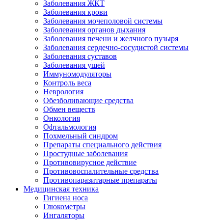
Заболевания ЖКТ
Заболевания крови
Заболевания мочеполовой системы
Заболевания органов дыхания
Заболевания печени и желчного пузыря
Заболевания сердечно-сосудистой системы
Заболевания суставов
Заболевания ушей
Иммуномодуляторы
Контроль веса
Неврология
Обезболивающие средства
Обмен веществ
Онкология
Офтальмология
Похмельный синдром
Препараты специального действия
Простудные заболевания
Противовирусное действие
Противовоспалительные средства
Противопаразитарные препараты
Медицинская техника
Гигиена носа
Глюкометры
Ингаляторы