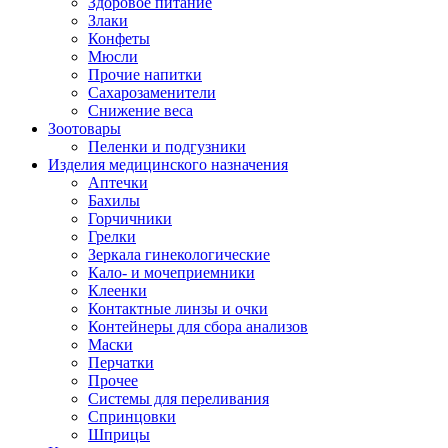
Здоровое питание
Злаки
Конфеты
Мюсли
Прочие напитки
Сахарозаменители
Снижение веса
Зоотовары
Пеленки и подгузники
Изделия медицинского назначения
Аптечки
Бахилы
Горчичники
Грелки
Зеркала гинекологические
Кало- и мочеприемники
Клеенки
Контактные линзы и очки
Контейнеры для сбора анализов
Маски
Перчатки
Прочее
Системы для переливания
Спринцовки
Шприцы