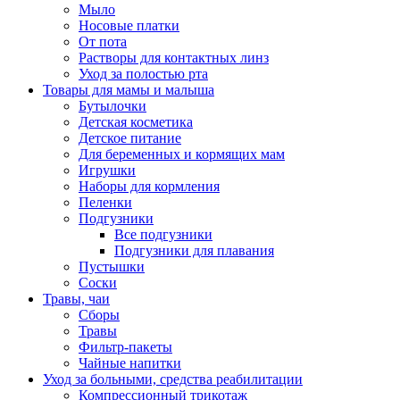
Мыло
Носовые платки
От пота
Растворы для контактных линз
Уход за полостью рта
Товары для мамы и малыша
Бутылочки
Детская косметика
Детское питание
Для беременных и кормящих мам
Игрушки
Наборы для кормления
Пеленки
Подгузники
Все подгузники
Подгузники для плавания
Пустышки
Соски
Травы, чаи
Сборы
Травы
Фильтр-пакеты
Чайные напитки
Уход за больными, средства реабилитации
Компрессионный трикотаж