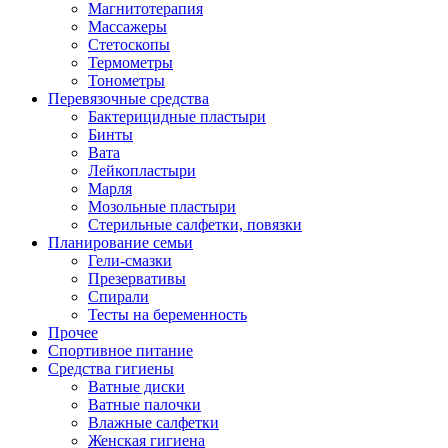
Магнитотерапия
Массажеры
Стетоскопы
Термометры
Тонометры
Перевязочные средства
Бактерицидные пластыри
Бинты
Вата
Лейкопластыри
Марля
Мозольные пластыри
Стерильные салфетки, повязки
Планирование семьи
Гели-смазки
Презервативы
Спирали
Тесты на беременность
Прочее
Спортивное питание
Средства гигиены
Ватные диски
Ватные палочки
Влажные салфетки
Женская гигиена