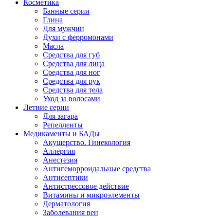
Косметика
Банные серии
Глина
Для мужчин
Духи с ферромонами
Масла
Средства для губ
Средства для лица
Средства для ног
Средства для рук
Средства для тела
Уход за волосами
Летние серии
Для загара
Репелленты
Медикаменты и БАДы
Акушерство. Гинекология
Аллергия
Анестезия
Антигеморроидальные средства
Антисептики
Антистрессовое действие
Витамины и микроэлементы
Дерматология
Заболевания вен