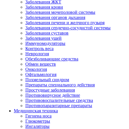
Заболевания ЖКТ
Заболевания крови
Заболевания мочеполовой системы
Заболевания органов дыхания
Заболевания печени и желчного пузыря
Заболевания сердечно-сосудистой системы
Заболевания суставов
Заболевания ушей
Иммуномодуляторы
Контроль веса
Неврология
Обезболивающие средства
Обмен веществ
Онкология
Офтальмология
Похмельный синдром
Препараты специального действия
Простудные заболевания
Противовирусное действие
Противовоспалительные средства
Противопаразитарные препараты
Медицинская техника
Гигиена носа
Глюкометры
Ингаляторы