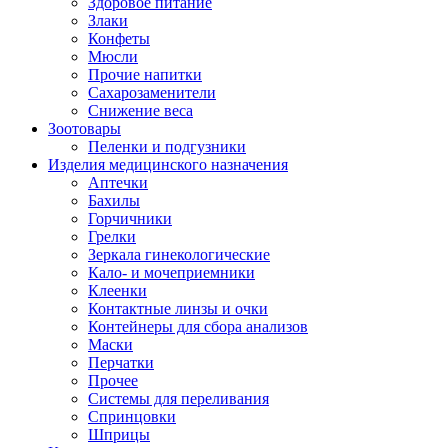
Здоровое питание
Злаки
Конфеты
Мюсли
Прочие напитки
Сахарозаменители
Снижение веса
Зоотовары
Пеленки и подгузники
Изделия медицинского назначения
Аптечки
Бахилы
Горчичники
Грелки
Зеркала гинекологические
Кало- и мочеприемники
Клеенки
Контактные линзы и очки
Контейнеры для сбора анализов
Маски
Перчатки
Прочее
Системы для переливания
Спринцовки
Шприцы