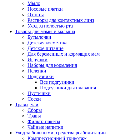
Мыло
Носовые платки
От пота
Растворы для контактных линз
Уход за полостью рта
Товары для мамы и малыша
Бутылочки
Детская косметика
Детское питание
Для беременных и кормящих мам
Игрушки
Наборы для кормления
Пеленки
Подгузники
Все подгузники
Подгузники для плавания
Пустышки
Соски
Травы, чаи
Сборы
Травы
Фильтр-пакеты
Чайные напитки
Уход за больными, средства реабилитации
Компрессионный трикотаж