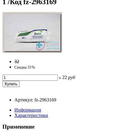
1 /Код fz-2963169
32
Скидка 31%
22
руб
x
Артикул: fz-2963169
Информация
Характеристики
Применение